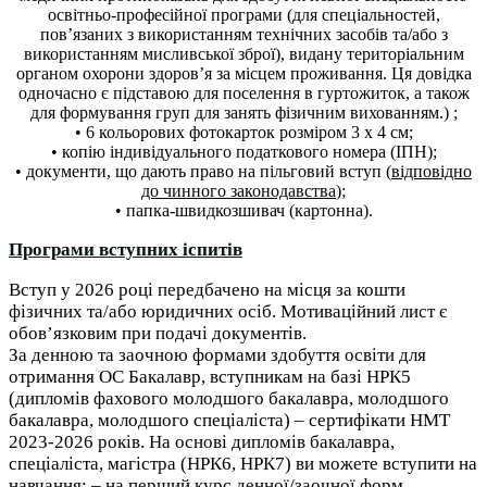
освітньо-професійної програми (для спеціальностей,
пов’язаних з використанням технічних засобів та/або з
використанням мисливської зброї), видану територіальним
органом охорони здоров’я за місцем проживання. Ця довідка
одночасно є підставою для поселення в гуртожиток, а також
для формування груп для занять фізичним вихованням.) ;
• 6 кольорових фотокарток розміром 3 х 4 см;
• копію індивідуального податкового номера (ІПН);
• документи, що дають право на пільговий вступ (
відповідно
до чинного законодавства
);
• папка-швидкозшивач (картонна).
Програми вступних іспитів
Вступ у 2026 році передбачено на місця за кошти
фізичних та/або юридичних осіб. Мотиваційний лист є
обов’язковим при подачі документів.
За денною та заочною формами здобуття освіти для
отримання ОС Бакалавр, вступникам на базі НРК5
(дипломів фахового молодшого бакалавра, молодшого
бакалавра, молодшого спеціаліста) – сертифікати НМТ
2023-2026 років. На основі дипломів бакалавра,
спеціаліста, магістра (НРК6, НРК7) ви можете вступити на
навчання: – на перший курс денної/заочної форм