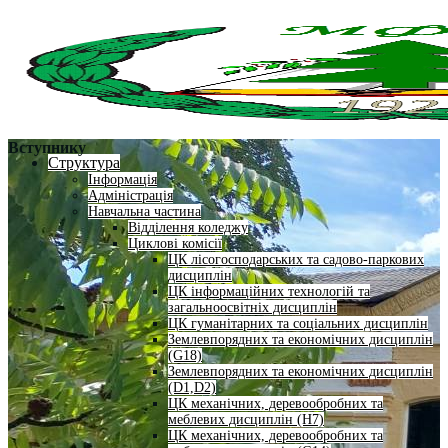
Вступнику
Структура
Інформація
Адміністрація
Навчальна частина
Відділення коледжу
Циклові комісії
ЦК лісогосподарських та садово-паркових
дисциплін
ЦК інформаційних технологій та
загальноосвітніх дисциплін
ЦК гуманітарних та соціальних дисциплін
Землевпорядних та економічних дисциплін
(G18)
Землевпорядних та економічних дисциплін
(D1,D2)
ЦК механічних, деревообробних та
меблевих дисциплін (H7)
ЦК механічних, деревообробних та