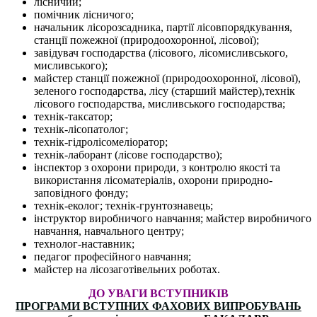
лісничий;
помічник лісничого;
начальник лісорозсадника, партії лісовпорядкування,
станції пожежної (природоохоронної, лісової);
завідувач господарства (лісового, лісомисливського,
мисливського);
майстер станції пожежної (природоохоронної, лісової),
зеленого господарства, лісу (старший майстер),технік
лісового господарства, мисливського господарства;
технік-таксатор;
технік-лісопатолог;
технік-гідролісомеліоратор;
технік-лаборант (лісове господарство);
інспектор з охорони природи, з контролю якості та
використання лісоматеріалів, охорони природно-
заповідного фонду;
технік-еколог; технік-грунтознавець;
інструктор виробничого навчання; майстер виробничого
навчання, навчального центру;
технолог-наставник;
педагог професійного навчання;
майстер на лісозаготівельних роботах.
ДО УВАГИ ВСТУПНИКІВ
ПРОГРАМИ ВСТУПНИХ ФАХОВИХ ВИПРОБУВАНЬ