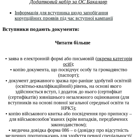
Додатковий набір за ОС Бакалавр
Інформація для вступника щодо запобігання
корупційних проявів під час вступної кампанії
Вступники подають документи:
Читати більше
• заява в електронній формі або письмовій (
окрема категорія
осіб
);
• копію документа, що посвідчує особу та громадянство
(паспорт);
• документ державного зразка про раніше здобутий освітній
(освітньо-кваліфікаційний) рівень, на основі якого
здійснюється вступ, і додаток до нього (сертифікат
(сертифікатів) зовнішнього незалежного оцінювання (для
вступників на основі повної загальної середньої освіти та
НРК5);
• копію військового квитка або посвідчення про приписку –
для військовозобов’язаних (крім випадків, передбачених
законодавством);
• медична довідка форма 086 – о (довідку про відсутність
медичних протипоказань для здобуття певної спеціальності/