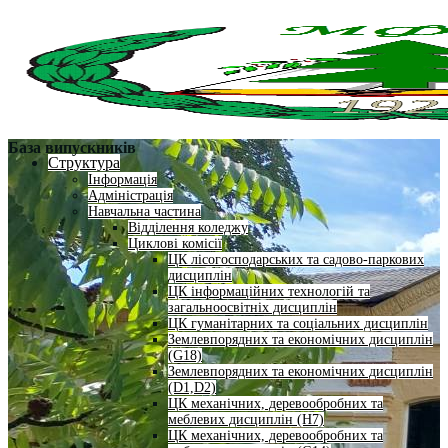
База випускників
Структура
Інформація
Адміністрація
Навчальна частина
Відділення коледжу
Циклові комісії
ЦК лісогосподарських та садово-паркових
дисциплін
ЦК інформаційних технологій та
загальноосвітніх дисциплін
ЦК гуманітарних та соціальних дисциплін
Землевпорядних та економічних дисциплін
(G18)
Землевпорядних та економічних дисциплін
(D1,D2)
ЦК механічних, деревообробних та
меблевих дисциплін (H7)
ЦК механічних, деревообробних та