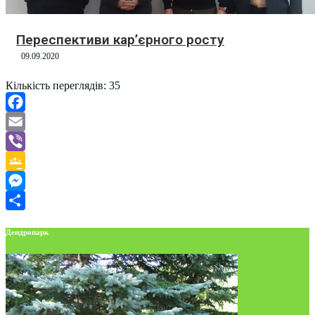
Переспективи кар’єрного росту
09.09.2020
Кількість переглядів:
35
Facebook
Email
Viber
Google
Classroom
Messenger
Поділитися
Дендропарк