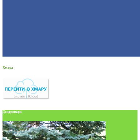
Хмара
Дендропарк