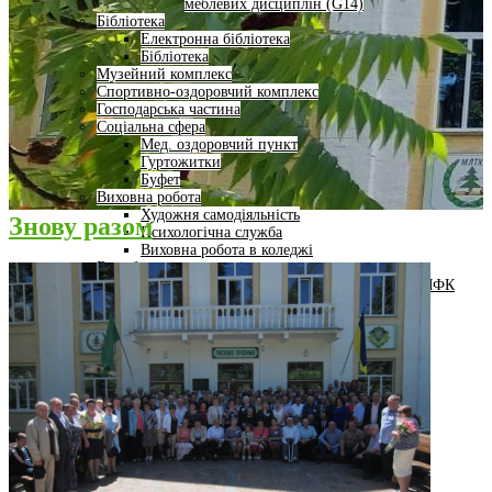
меблевих дисциплін (G14)
Бібліотека
Електронна бібліотека
Бібліотека
Музейний комплекс
Спортивно-оздоровчий комплекс
Господарська частина
Соціальна сфера
Мед. оздоровчий пункт
Гуртожитки
Буфет
Виховна робота
Художня самодіяльність
Знову разом
Психологічна служба
Виховна робота в коледжі
Виробниче навчання і практики
Центр внутрішнього забезпечення якості освіти МФК
Академічна доброчесність
Кафедра
Завідувач кафедри
Науково-педагогічний склад
Вступнику
Науково-дослідницька робота
Освітній процес
Студентське життя
Комунікаційні зв’язки
База випускників
Робота зі стейкхолдерами