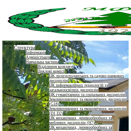
Знову разом
Структура
Інформація
Адміністрація
Навчальна частина
Відділення коледжу
Циклові комісії
ЦК лісогосподарських та садово-паркових
дисциплін
ЦК інформаційних технологій та
загальноосвітніх дисциплін
ЦК гуманітарних та соціальних дисциплін
Землевпорядних та економічних дисциплін
(G18)
Землевпорядних та економічних дисциплін
(D1,D2)
ЦК механічних, деревообробних та
меблевих дисциплін (H7)
ЦК механічних, деревообробних та