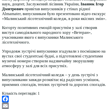
наук, доцент, Заслужений лісівник України,
Іванюк Ігор
Дмитрович
привітав випускників у стінах рідної
Almamater, випускникам було презентовано відео екскурс
«Малинський лісотехнічний коледж, в роки якісних змін».
Когорту позитивних емоцій присутнім у залі створив
виступ самодіяльного народного хору «Ветеран»,
учасниками якого є випускники Малинського
лісотехнічного.
Упродовж зустрічі випускники згадували з посмішкою на
вустах свої студентські будні, а підготовлені студентами
музичні номери створили надзвичайну зворушливу
атмосферу у залі для всіх присутніх.
Малинський лісотехнічний коледж – у день зустрічі з
випускниками завжди розквітає від радісних усмішок,
приємних спогадів, теплих зустрічей та дорогих спогадів.
Кількість переглядів:
1
Facebook