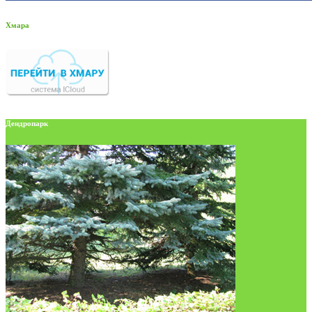
Хмара
Дендропарк