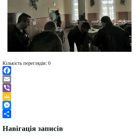
Кількість переглядів:
0
Facebook
Email
Viber
Google
Classroom
Messenger
Поділитися
Навігація записів