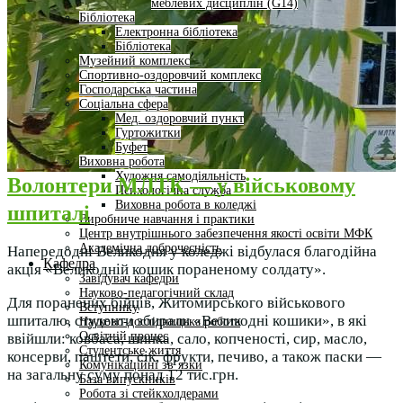
меблевих дисциплін (G14)
Бібліотека
Електронна бібліотека
Бібліотека
Музейний комплекс
Спортивно-оздоровчий комплекс
Господарська частина
Соціальна сфера
Мед. оздоровчий пункт
Гуртожитки
Буфет
Виховна робота
Художня самодіяльність
Волонтери МЛТК — у військовому
Психологічна служба
Виховна робота в коледжі
шпиталі
Виробниче навчання і практики
Центр внутрішнього забезпечення якості освіти МФК
Академічна доброчесність
Напередодні Великодня у коледжі відбулася благодійна
Кафедра
акція «Великодній кошик пораненому солдату».
Завідувач кафедри
Науково-педагогічний склад
Для поранених бійців, Житомирського військового
Вступнику
шпиталю, студенти збирали «Великодні кошики», в які
Науково-дослідницька робота
Освітній процес
ввійшли: ковбаса, шинка, сало, копченості, сир, масло,
Студентське життя
консерви, паштети, сік, фрукти, печиво, а також паски —
Комунікаційні зв’язки
на загальну суму понад 12 тис.грн.
База випускників
Робота зі стейкхолдерами