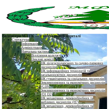
Волонтери МЛТК — у військовому шпиталі
Структура
Інформація
Адміністрація
Навчальна частина
Відділення коледжу
Циклові комісії
ЦК лісогосподарських та садово-паркових
дисциплін
ЦК інформаційних технологій та
загальноосвітніх дисциплін
ЦК гуманітарних та соціальних дисциплін
Землевпорядних та економічних дисциплін
(G18)
Землевпорядних та економічних дисциплін
(D1,D2)
ЦК механічних, деревообробних та
меблевих дисциплін (H7)
ЦК механічних, деревообробних та