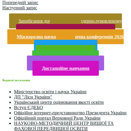
Попередній запис
Наступний запис
Запобігання домашньому та гендерно-зумовленому
насильству
Безпека життєдіяльності і охорона праці
Міжнародна науково-практична конференція 2026
року
Публічна інформація
Прийом у 2025 році
Електронна бібліотека
Конкурси та олімпіади 2024
Дистанційне навчання
Корисні посилання
Міністерство освіти і науки України
ДП "Ліси України"
Український центр оцінювання якості освіти
Вступ ЄДЕБО
Офіційне інтернет-представництво Президента України
Офіційний портал Верховної Ради України
НАУКОВО-МЕТОДИЧНИЙ ЦЕНТР ВИЩОЇ ТА
ФАХОВОЇ ПЕРЕДВИЩОЇ ОСВІТИ