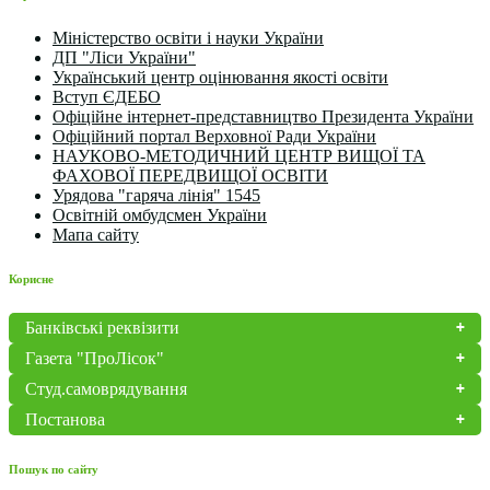
Міністерство освіти і науки України
ДП "Ліси України"
Український центр оцінювання якості освіти
Вступ ЄДЕБО
Офіційне інтернет-представництво Президента України
Офіційний портал Верховної Ради України
НАУКОВО-МЕТОДИЧНИЙ ЦЕНТР ВИЩОЇ ТА
ФАХОВОЇ ПЕРЕДВИЩОЇ ОСВІТИ
Урядова "гаряча лінія" 1545
Освітній омбудсмен України
Мапа сайту
Корисне
Банківські реквізити
Газета "ПроЛісок"
Студ.самоврядування
Постанова
Пошук по сайту