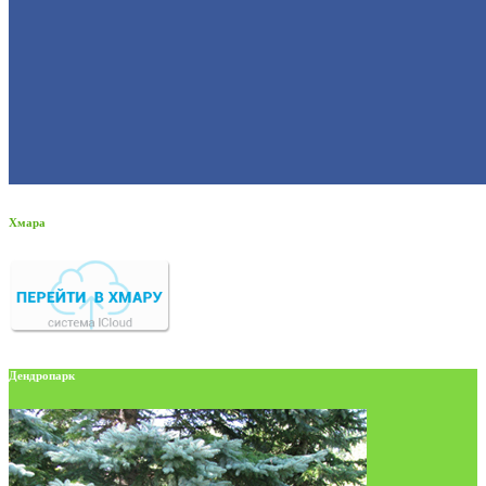
Хмара
Дендропарк