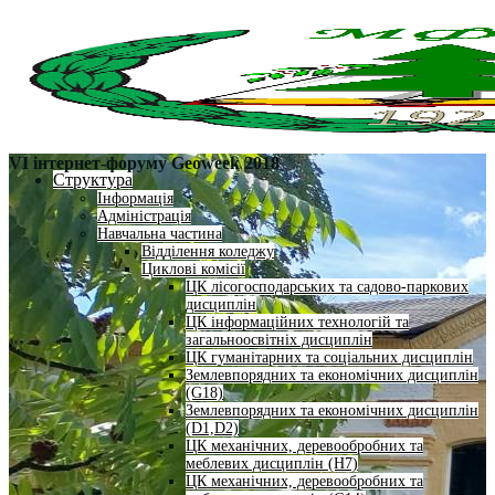
VI інтернет-форуму Geoweek 2018
Структура
Інформація
Адміністрація
Навчальна частина
Відділення коледжу
Циклові комісії
ЦК лісогосподарських та садово-паркових
дисциплін
ЦК інформаційних технологій та
загальноосвітніх дисциплін
ЦК гуманітарних та соціальних дисциплін
Землевпорядних та економічних дисциплін
(G18)
Землевпорядних та економічних дисциплін
(D1,D2)
ЦК механічних, деревообробних та
меблевих дисциплін (H7)
ЦК механічних, деревообробних та