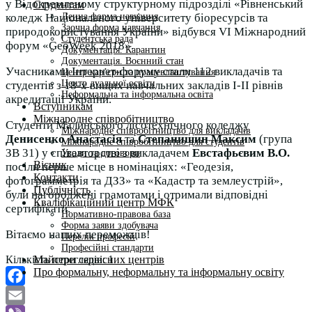
у Відокремленому структурному підрозділі «Рівненський
Студентам
Денна форма навчання
коледж Національного університету біоресурсів та
Заочна форма навчання
природокористування України» відбувся VI Міжнародний
Студентська рада
форум «GeoWeek 2018».
Документація. Карантин
Документація. Воєнний стан
Учасниками Інтернет-форуму стали 112 викладачів та
Центр кар’єри та працевлаштування
Центр дуальної освіти
студентів з 18-х вищих навчальних закладів I-II рівнів
Неформальна та інформальна освіта
акредитації України.
Вступникам
Міжнародне співробітництво
Студенти Малинського лісотехнічного коледжу
Міжнародне співробітництво для викладачів
Денисенко Анастасія
та
Степанишин Максим
(група
Міжнародне співробітництво для студентів
ЗВ 31) у співавторстві з викладачем
Евстафьєвим В.О.
Угоди та договори
Вісник
посіли перше місце в номінаціях: «Геодезія,
Контакти
фотограмметрія та ДЗЗ» та «Кадастр та землеустрій»,
Публічність
були нагороджені грамотами і отримали відповідні
Кваліфікаційний центр МФК
сертифікати.
Нормативно-правова база
Форма заяви здобувача
Вітаємо наших переможців!
Перелік професій
Професійні стандарти
Майстри сервісних центрів
Кількість переглядів:
1
Про формальну, неформальну та інформальну освіту
Facebook