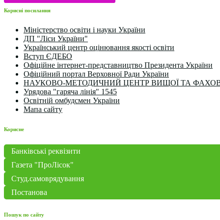
Корисні посилання
Міністерство освіти і науки України
ДП "Ліси України"
Український центр оцінювання якості освіти
Вступ ЄДЕБО
Офіційне інтернет-представництво Президента України
Офіційний портал Верховної Ради України
НАУКОВО-МЕТОДИЧНИЙ ЦЕНТР ВИЩОЇ ТА ФАХОВ
Урядова "гаряча лінія" 1545
Освітній омбудсмен України
Мапа сайту
Корисне
Банківські реквізити
Газета "ПроЛісок"
Студ.самоврядування
Постанова
Пошук по сайту