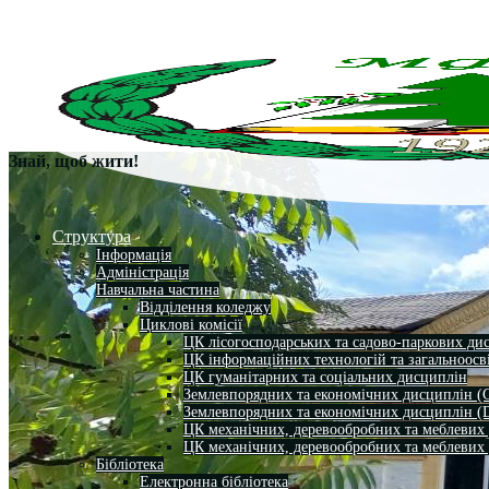
Знай, щоб жити!
Структура
Інформація
Адміністрація
Навчальна частина
Відділення коледжу
Циклові комісії
ЦК лісогосподарських та садово-паркових ди
ЦК інформаційних технологій та загальноосв
ЦК гуманітарних та соціальних дисциплін
Землевпорядних та економічних дисциплін (
Землевпорядних та економічних дисциплін (
ЦК механічних, деревообробних та меблевих
ЦК механічних, деревообробних та меблевих
Бібліотека
Електронна бібліотека