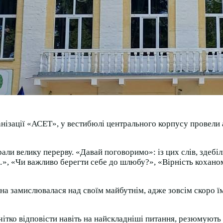
ганізації «АСЕТ», у вестибюлі центрального корпусу провели
рали велику перерву. «Давай поговоримо»: із цих слів, здеб
…», «Чи важливо берегти себе до шлюбу?», «Вірність кохано
она замислювалася над своїм майбутнім, адже зовсім скоро ї
чітко відповісти навіть на найскладніші питання, резюмують