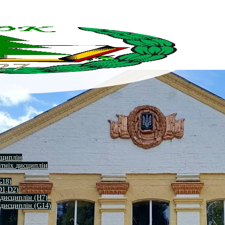
сциплін
ітніх дисциплін
G18)
D1,D2)
 дисциплін (H7)
 дисциплін (G14)