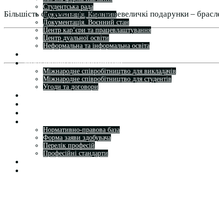
Студентська рада
Більшість студентів отримали невеличкі подарунки – брасл
Документація. Карантин
Документація. Воєнний стан
Центр кар’єри та працевлаштування
Центр дуальної освіти
Неформальна та інформальна освіта
Вступникам
Міжнародне співробітництво
Міжнародне співробітництво для викладачів
Міжнародне співробітництво для студентів
Угоди та договори
Вісник
Контакти
Публічність
Кваліфікаційний центр МФК
Нормативно-правова база
Форма заяви здобувача
Перелік професій
Професійні стандарти
Майстри сервісних центрів
Про формальну, неформальну та інформальну освіту