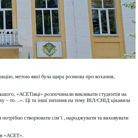
 акцію, метою якої була щира розмова про кохання,
ільшого, «АСЕТівці» розпочинали викликати студентів на
му – то…». Ці та інші питання на тему ВІЛ/СНІД цікавила
м потрібно створювати сім’ї , народжувати та виховувати
 в «АСЕТ».