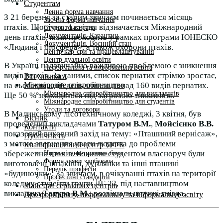
Студентам
Денна форма навчання
З 21 березня за старим звичаєм починається місяць
Заочна форма навчання
птахів. Щорічно, 1 квітня відзначається Міжнародний
Студентська рада
Документація. Карантин
день птахів, який проходить у рамках програми ЮНЕСКО
Документація. Воєнний стан
«Людина і біосфера», а також охорони птахів.
Центр кар’єри та працевлаштування
Центр дуальної освіти
В Україні надзвичайно важливою проблемою є зникнення
Неформальна та інформальна освіта
видів птахів. За даними, список пернатих стрімко зростає,
Вступникам
Міжнародне співробітництво
на сьогоднішній день зникло понад 160 видів пернатих.
Міжнародне співробітництво для викладачів
Ще 50 % знаходяться під загрозою зникнення.
Міжнародне співробітництво для студентів
Угоди та договори
В Малинському лісотехнічному коледжі, 3 квітня, був
Вісник
проведений викладачами
Татуром В.М.
,
Мойсієнко В.В.
Контакти
показовий виховний захід на тему: «Пташиний вернісаж»,
Публічність
з метою звернення уваги людства до проблеми
Кваліфікаційний центр МФК
збереження птахів. Кожним студентом власноруч були
Нормативно-правова база
Форма заяви здобувача
виготовлені шпаківні, дуплянки та інші пташині
Перелік професій
«будиночки». За звичаєм, в очікуванні птахів на території
Професійні стандарти
коледжу студенти групи ЛГ 22, під наставництвом
Майстри сервісних центрів
викладача
Татура В.М.
, розвішали штучні гнізда.
Про формальну, неформальну та інформальну освіту