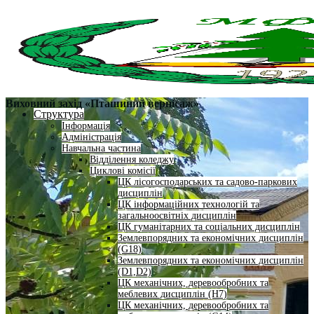
Виховний захід «Пташиний вернісаж»
Структура
Інформація
Адміністрація
Навчальна частина
Відділення коледжу
Циклові комісії
ЦК лісогосподарських та садово-паркових
дисциплін
ЦК інформаційних технологій та
загальноосвітніх дисциплін
ЦК гуманітарних та соціальних дисциплін
Землевпорядних та економічних дисциплін
(G18)
Землевпорядних та економічних дисциплін
(D1,D2)
ЦК механічних, деревообробних та
меблевих дисциплін (H7)
ЦК механічних, деревообробних та