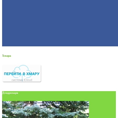
Хмара
Дендропарк