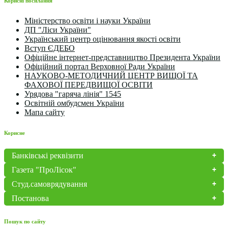
Корисні посилання
Міністерство освіти і науки України
ДП "Ліси України"
Український центр оцінювання якості освіти
Вступ ЄДЕБО
Офіційне інтернет-представництво Президента України
Офіційний портал Верховної Ради України
НАУКОВО-МЕТОДИЧНИЙ ЦЕНТР ВИЩОЇ ТА
ФАХОВОЇ ПЕРЕДВИЩОЇ ОСВІТИ
Урядова "гаряча лінія" 1545
Освітній омбудсмен України
Мапа сайту
Корисне
Банківські реквізити
Газета "ПроЛісок"
Студ.самоврядування
Постанова
Пошук по сайту