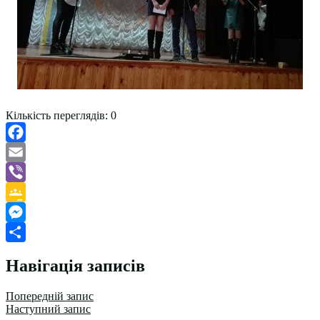
Кількість переглядів:
0
Facebook
Email
Viber
Google
Classroom
Messenger
Поділитися
Навігація записів
Попередній запис
Наступний запис