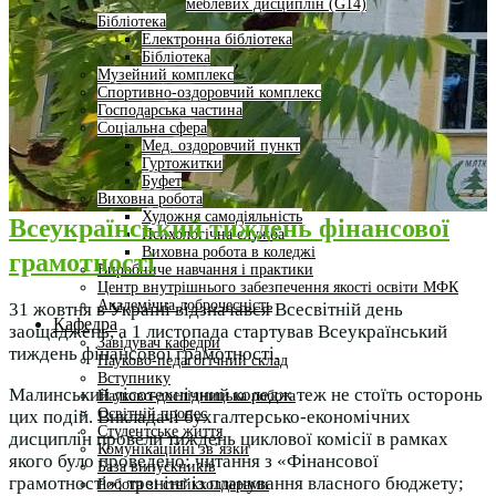
меблевих дисциплін (G14)
Бібліотека
Електронна бібліотека
Бібліотека
Музейний комплекс
Спортивно-оздоровчий комплекс
Господарська частина
Соціальна сфера
Мед. оздоровчий пункт
Гуртожитки
Буфет
Виховна робота
Художня самодіяльність
Всеукраїнський тиждень фінансової
Психологічна служба
Виховна робота в коледжі
грамотності
Виробниче навчання і практики
Центр внутрішнього забезпечення якості освіти МФК
Академічна доброчесність
31 жовтня в Україні відзначався Всесвітній день
Кафедра
заощаджень, а 1 листопада стартував Всеукраїнський
Завідувач кафедри
тиждень фінансової грамотності.
Науково-педагогічний склад
Вступнику
Малинський лісотехнічний коледж теж не стоїть осторонь
Науково-дослідницька робота
Освітній процес
цих подій. Викладачі бухгалтерсько-економічних
Студентське життя
дисциплін провели тиждень циклової комісії в рамках
Комунікаційні зв’язки
якого було проведено: читання з «Фінансової
База випускників
грамотності»; тренінг із планування власного бюджету;
Робота зі стейкхолдерами