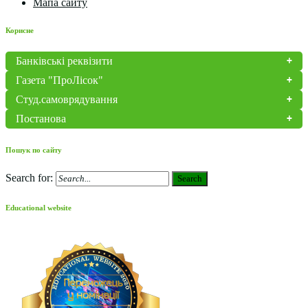
Мапа сайту
Корисне
Банківські реквізити
Газета "ПроЛісок"
Студ.самоврядування
Постанова
Пошук по сайту
Search for:
Search
Educational website