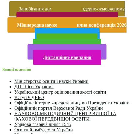
Запобігання домашньому та гендерно-зумовленому
насильству
Безпека життєдіяльності і охорона праці
Міжнародна науково-практична конференція 2026
року
Публічна інформація
Прийом у 2025 році
Електронна бібліотека
Конкурси та олімпіади 2024
Дистанційне навчання
Корисні посилання
Міністерство освіти і науки України
ДП "Ліси України"
Український центр оцінювання якості освіти
Вступ ЄДЕБО
Офіційне інтернет-представництво Президента України
Офіційний портал Верховної Ради України
НАУКОВО-МЕТОДИЧНИЙ ЦЕНТР ВИЩОЇ ТА
ФАХОВОЇ ПЕРЕДВИЩОЇ ОСВІТИ
Урядова "гаряча лінія" 1545
Освітній омбудсмен України