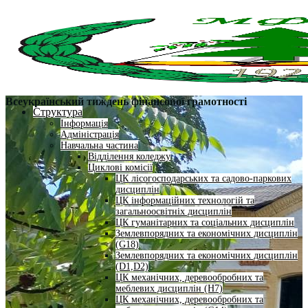
Всеукраїнський тиждень фінансової грамотності
Структура
Інформація
Адміністрація
Навчальна частина
Відділення коледжу
Циклові комісії
ЦК лісогосподарських та садово-паркових
дисциплін
ЦК інформаційних технологій та
загальноосвітніх дисциплін
ЦК гуманітарних та соціальних дисциплін
Землевпорядних та економічних дисциплін
(G18)
Землевпорядних та економічних дисциплін
(D1,D2)
ЦК механічних, деревообробних та
меблевих дисциплін (H7)
ЦК механічних, деревообробних та