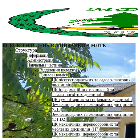
ВСЕСВІТНІЙ ДЕНЬ ВИШИВАНКИ В МЛТК
Структура
Інформація
Адміністрація
Навчальна частина
Відділення коледжу
Циклові комісії
ЦК лісогосподарських та садово-паркових
дисциплін
ЦК інформаційних технологій та
загальноосвітніх дисциплін
ЦК гуманітарних та соціальних дисциплін
Землевпорядних та економічних дисциплін
(G18)
Землевпорядних та економічних дисциплін
(D1,D2)
ЦК механічних, деревообробних та
меблевих дисциплін (H7)
ЦК механічних, деревообробних та