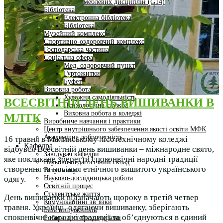
меблевих дисциплін (G14)
Бібліотека
Електронна бібліотека
Бібліотека
Музейний комплекс
Спортивно-оздоровчий комплекс
Господарська частина
Соціальна сфера
Мед. оздоровчий пункт
Гуртожитки
Буфет
Виховна робота
Художня самодіяльність
ВСЕСВІТНІЙ ДЕНЬ ВИШИВАНКИ В
Психологічна служба
Виховна робота в коледжі
МЛТК
Виробниче навчання і практики
Центр внутрішнього забезпечення якості освіти МФК
Академічна доброчесність
16 травня в Малинському лісотехнічному коледжі
Кафедра
відбувся Всесвітній день вишиванки – міжнародне свято,
Завідувач кафедри
яке покликане зберегти споконвічні народні традиції
Науково-педагогічний склад
створення та носіння етнічного вишитого українського
Вступнику
Науково-дослідницька робота
одягу.
Освітній процес
Студентське життя
День вишиванки відзначають щороку в третій четвер
Комунікаційні зв’язки
травня. Українці, одягаючи вишиванку, зберігають
База випускників
споконвічні народні традиції та об’єднуються в єдиний
Робота зі стейкхолдерами