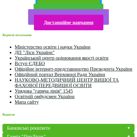
Публічна інформація
Прийом у 2025 році
Електронна бібліотека
Конкурси та олімпіади 2024
Дистанційне навчання
Корисні посилання
Міністерство освіти і науки України
ДП "Ліси України"
Український центр оцінювання якості освіти
Вступ ЄДЕБО
Офіційне інтернет-представництво Президента України
Офіційний портал Верховної Ради України
НАУКОВО-МЕТОДИЧНИЙ ЦЕНТР ВИЩОЇ ТА
ФАХОВОЇ ПЕРЕДВИЩОЇ ОСВІТИ
Урядова "гаряча лінія" 1545
Освітній омбудсмен України
Мапа сайту
Корисне
Банківські реквізити
Газета "ПроЛісок"