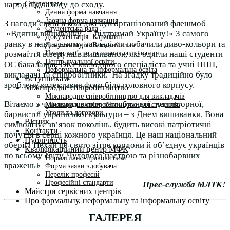
Студентам
народ від заходу до сходу.
Денна форма навчання
Заочна форма навчання
З нагоди свята в коледжі був організований флешмоб
Студентська рада
«Вдягни вишиванку — підтримай Україну!» З самого
Документація. Карантин
ранку в навчальному закладі ми побачили диво-кольори та
Документація. Воєнний стан
Центр кар’єри та працевлаштування
розмаїття візерунків вишиванок, які одягли наші студенти
Центр дуальної освіти
ОС бакалавра, ОКР молодшого спеціаліста та учні ППП,
Неформальна та інформальна освіта
викладачі та співробітники. На згадку традиційно було
Вступникам
зроблене колективне фото біля головного корпусу.
Міжнародне співробітництво
Міжнародне співробітництво для викладачів
Вітаємо з чудовим святом самобутньої, неповторної,
Міжнародне співробітництво для студентів
Угоди та договори
барвистої української культури – з Днем вишиванки. Вона
Вісник
символізує зв’язок поколінь, будить високі патріотичні
Контакти
почуття в серці кожного українця. Це наш національний
Публічність
оберіг! Нехай це свято зітре кордони й об’єднує українців
Кваліфікаційний центр МФК
по всьому світу. Чудового настрою та різнобарвних
Нормативно-правова база
вражень!
Форма заяви здобувача
Перелік професій
Професійні стандарти
Прес-служба МЛТК!
Майстри сервісних центрів
Про формальну, неформальну та інформальну освіту
ГАЛЕРЕЯ