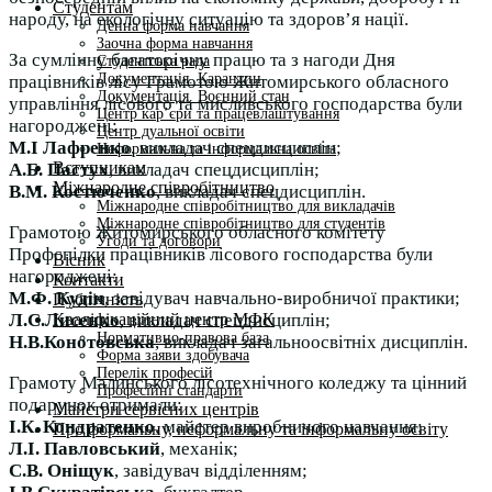
Студентам
народу, на екологічну ситуацію та здоров’я нації.
Денна форма навчання
Заочна форма навчання
За сумлінну багаторічну працю та з нагоди Дня
Студентська рада
Документація. Карантин
працівників лісу Грамотою Житомирського обласного
Документація. Воєнний стан
управління лісового та мисливського господарства були
Центр кар’єри та працевлаштування
нагороджені:
Центр дуальної освіти
М.І Лафренко
, викладач спецдисциплін;
Неформальна та інформальна освіта
Вступникам
А.Б. Пастух
, викладач спецдисциплін;
Міжнародне співробітництво
В.М. Костюченко
, викладач спецдисциплін.
Міжнародне співробітництво для викладачів
Міжнародне співробітництво для студентів
Грамотою Житомирського обласного комітету
Угоди та договори
Профспілки працівників лісового господарства були
Вісник
нагороджені:
Контакти
М.Ф. Кудін
, завідувач навчально-виробничої практики;
Публічність
Кваліфікаційний центр МФК
Л.С.Лисенко
, викладач спецдисциплін;
Нормативно-правова база
Н.В.Конотовська
, викладач загальноосвітніх дисциплін.
Форма заяви здобувача
Перелік професій
Грамоту Малинського лісотехнічного коледжу та цінний
Професійні стандарти
подарунок отримали:
Майстри сервісних центрів
І.К. Кондратенко
, майстер виробничого навчання;
Про формальну, неформальну та інформальну освіту
Л.І. Павловський
, механік;
С.В. Оніщук
, завідувач відділенням;