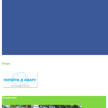
Хмара
Дендропарк