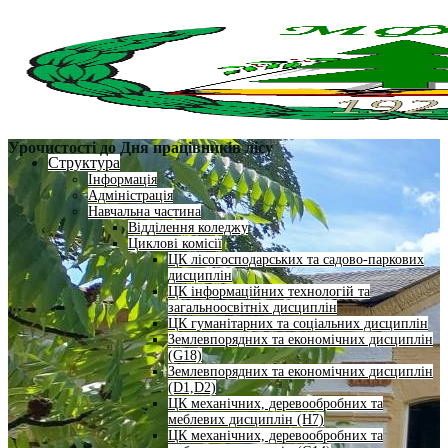
Урочистості до Дня працівників лісу
Структура
Інформація
Адміністрація
Навчальна частина
Відділення коледжу
Циклові комісії
ЦК лісогосподарських та садово-паркових
дисциплін
ЦК інформаційних технологій та
загальноосвітніх дисциплін
ЦК гуманітарних та соціальних дисциплін
Землевпорядних та економічних дисциплін
(G18)
Землевпорядних та економічних дисциплін
(D1,D2)
ЦК механічних, деревообробних та
меблевих дисциплін (H7)
ЦК механічних, деревообробних та