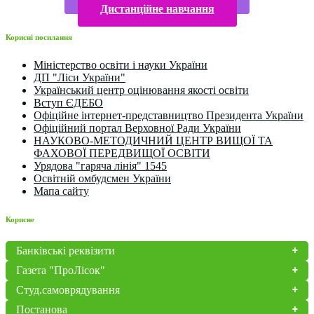
Дистанційне навчання
Корисні посилання
Міністерство освіти і науки України
ДП "Ліси України"
Український центр оцінювання якості освіти
Вступ ЄДЕБО
Офіційне інтернет-представництво Президента України
Офіційний портал Верховної Ради України
НАУКОВО-МЕТОДИЧНИЙ ЦЕНТР ВИЩОЇ ТА
ФАХОВОЇ ПЕРЕДВИЩОЇ ОСВІТИ
Урядова "гаряча лінія" 1545
Освітній омбудсмен України
Мапа сайту
Корисне
Банківські реквізити
Газета "ПроЛісок"
Студ.самоврядування
Постанова