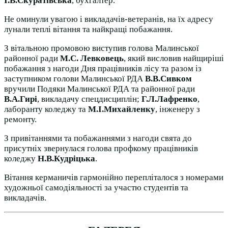
І.В.Скуратівська
, бухгалтер.
Не оминули увагою і викладачів-ветеранів, на їх адресу
лунали теплі вітання та найкращі побажання.
З вітальною промовою виступив голова Малинської
районної ради
М.С. Левковець
, який висловив найщиріші
побажання з нагоди Дня працівників лісу та разом із
заступником голови Малинської РДА
В.В.Сивком
вручили Подяки Малинської РДА та районної ради
В.А.Гирі
, викладачу спецдисциплін;
Г.Л.Лафренко
,
лаборанту коледжу та
М.І.Михайленку
, інженеру з
ремонту.
З привітаннями та побажаннями з нагоди свята до
присутніх звернулася голова профкому працівників
коледжу
Н.В.Кудріцька
.
Вітання керманичів гармонійно перепліталося з номерами
художньої самодіяльності за участю студентів та
викладачів.