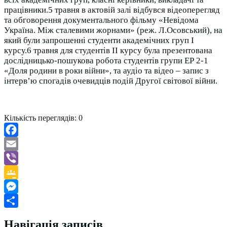
працівники.5 травня в актовій залі відбувся відеоперегляд
та обговорення документального фільму «Невідома
Україна. Між сталевими жорнами» (реж. Л.Осовський), на
який були запрошенні студенти академічних груп І
курсу.6 травня для студентів ІІ курсу була презентована
дослідницько-пошукова робота студентів групи ЕР 2-1
«Доля родини в роки війни», та аудіо та відео – запис з
інтерв’ю спогадів очевидців подій Другої світової війни.
Кількість переглядів:
0
Facebook
Email
Viber
Google
Classroom
Messenger
Поділитися
Навігація записів