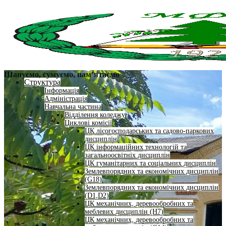
Шануємо, сумуємо, пам’ятаємо
Структура
Інформація
Адміністрація
Навчальна частина
Відділення коледжу
Циклові комісії
ЦК лісогосподарських та садово-паркових
дисциплін
ЦК інформаційних технологій та
загальноосвітніх дисциплін
ЦК гуманітарних та соціальних дисциплін
Землевпорядних та економічних дисциплін
(G18)
Землевпорядних та економічних дисциплін
(D1,D2)
ЦК механічних, деревообробних та
меблевих дисциплін (H7)
ЦК механічних, деревообробних та