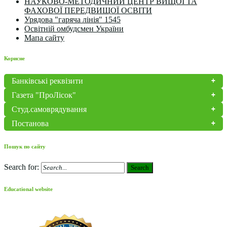
НАУКОВО-МЕТОДИЧНИЙ ЦЕНТР ВИЩОЇ ТА
ФАХОВОЇ ПЕРЕДВИЩОЇ ОСВІТИ
Урядова "гаряча лінія" 1545
Освітній омбудсмен України
Мапа сайту
Корисне
Банківські реквізити
Газета "ПроЛісок"
Студ.самоврядування
Постанова
Пошук по сайту
Search for:
Search
Educational website