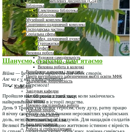
меблевих дисциплін (G14)
Бібліотека
Електронна бібліотека
Бібліотека
Музейний комплекс
Спортивно-оздоровчий комплекс
Господарська частина
Соціальна сфера
Мед. оздоровчий пункт
Гуртожитки
Буфет
Виховна робота
Художня самодіяльність
Шануємо, сумуємо, пам’ятаємо
Психологічна служба
Виховна робота в коледжі
Виробниче навчання і практики
Війна — це завжди трагедія для обох сторін.
Центр внутрішнього забезпечення якості освіти МФК
Але чи є у ній альтернатива?
Академічна доброчесність
Так є — це Перемога!
Кафедра
Завідувач кафедри
Пройшло вже 69 років з того часу, коли закінчилась
Науково-педагогічний склад
Вступнику
найкривавіша війна в історії людства.
Науково-дослідницька робота
День 9 Травня уособлює героїзм, силу духу, ратну працю
Освітній процес
й вічну скорботу за мільйонами нерозквітлих українських
Студентське життя
доль, нездійсненних мрій і задумів. Для нащадків солдатів
Комунікаційні зв’язки
База випускників
Великої Перемоги найвищою життєвою істиною є вірність
Робота зі стейкхолдерами
їх справі і громадянському обов’язку, довічна синівська