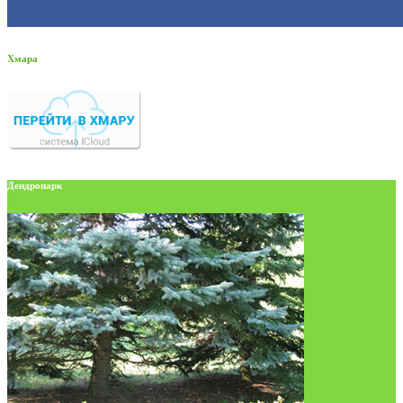
Хмара
Дендропарк