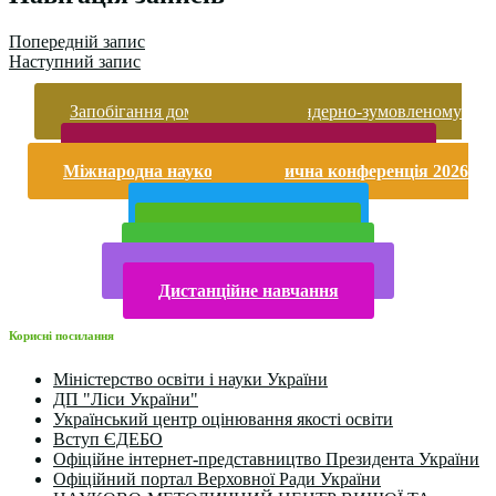
Попередній запис
Наступний запис
Запобігання домашньому та гендерно-зумовленому
насильству
Безпека життєдіяльності і охорона праці
Міжнародна науково-практична конференція 2026
року
Публічна інформація
Прийом у 2025 році
Електронна бібліотека
Конкурси та олімпіади 2024
Дистанційне навчання
Корисні посилання
Міністерство освіти і науки України
ДП "Ліси України"
Український центр оцінювання якості освіти
Вступ ЄДЕБО
Офіційне інтернет-представництво Президента України
Офіційний портал Верховної Ради України