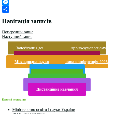
Google
Classroom
Messenger
Поділитися
Навігація записів
Попередній запис
Наступний запис
Запобігання домашньому та гендерно-зумовленому
насильству
Безпека життєдіяльності і охорона праці
Міжнародна науково-практична конференція 2026
року
Публічна інформація
Прийом у 2025 році
Електронна бібліотека
Конкурси та олімпіади 2024
Дистанційне навчання
Корисні посилання
Міністерство освіти і науки України