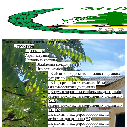
Поселення студентів у гуртожиток
Структура
Інформація
Адміністрація
Навчальна частина
Відділення коледжу
Циклові комісії
ЦК лісогосподарських та садово-паркових
дисциплін
ЦК інформаційних технологій та
загальноосвітніх дисциплін
ЦК гуманітарних та соціальних дисциплін
Землевпорядних та економічних дисциплін
(G18)
Землевпорядних та економічних дисциплін
(D1,D2)
ЦК механічних, деревообробних та
меблевих дисциплін (H7)
ЦК механічних, деревообробних та