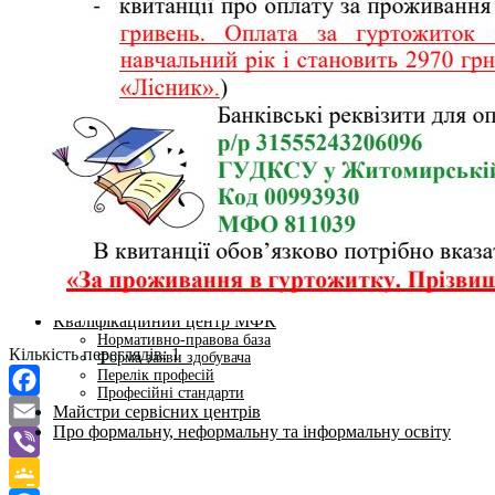
Студентам
Денна форма навчання
Заочна форма навчання
Студентська рада
Документація. Карантин
Документація. Воєнний стан
Центр кар’єри та працевлаштування
Центр дуальної освіти
Неформальна та інформальна освіта
Вступникам
Міжнародне співробітництво
Міжнародне співробітництво для викладачів
Міжнародне співробітництво для студентів
Угоди та договори
Вісник
Контакти
Публічність
Кваліфікаційний центр МФК
Нормативно-правова база
Кількість переглядів:
1
Форма заяви здобувача
Перелік професій
Професійні стандарти
Facebook
Майстри сервісних центрів
Про формальну, неформальну та інформальну освіту
Email
Viber