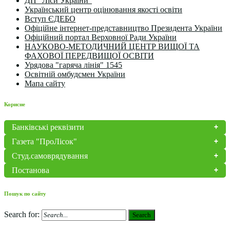
ДП "Ліси України"
Український центр оцінювання якості освіти
Вступ ЄДЕБО
Офіційне інтернет-представництво Президента України
Офіційний портал Верховної Ради України
НАУКОВО-МЕТОДИЧНИЙ ЦЕНТР ВИЩОЇ ТА
ФАХОВОЇ ПЕРЕДВИЩОЇ ОСВІТИ
Урядова "гаряча лінія" 1545
Освітній омбудсмен України
Мапа сайту
Корисне
Банківські реквізити
Газета "ПроЛісок"
Студ.самоврядування
Постанова
Пошук по сайту
Search for:
Search