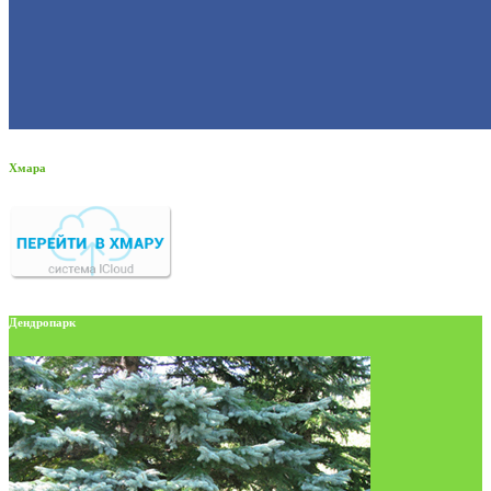
Хмара
Дендропарк