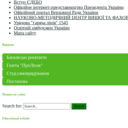
Вступ ЄДЕБО
Офіційне інтернет-представництво Президента України
Офіційний портал Верховної Ради України
НАУКОВО-МЕТОДИЧНИЙ ЦЕНТР ВИЩОЇ ТА ФАХОВ
Урядова "гаряча лінія" 1545
Освітній омбудсмен України
Мапа сайту
Корисне
Банківські реквізити
Газета "ПроЛісок"
Студ.самоврядування
Постанова
Пошук по сайту
Search for:
Search
Educational website