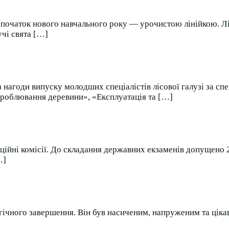
— початок нового навчального року — урочистою лінійкою. 
чі свята […]
 з нагоди випуску молодших спеціалістів лісової галузі за с
броблювання деревини», «Експлуатація та […]
ційні комісії. До складання державних екзаменів допущено 2
…]
ічного завершення. Він був насиченим, напруженим та цікави