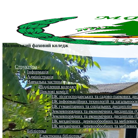
Малинський фаховий коледж
Структура
Інформація
Адміністрація
Навчальна частина
Відділення коледжу
Циклові комісії
ЦК лісогосподарських та садово-паркових ди
ЦК інформаційних технологій та загальноосв
ЦК гуманітарних та соціальних дисциплін
Землевпорядних та економічних дисциплін (
Землевпорядних та економічних дисциплін (
ЦК механічних, деревообробних та меблевих
ЦК механічних, деревообробних та меблевих
Бібліотека
Електронна бібліотека