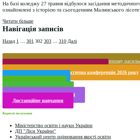
На базі коледжу 27 травня відбулося засідання методичного
ознайомлені з історією та сьогоденням Малинського лісоте
Читати більше
Навігація записів
Назад
1
…
301
302
303
…
310
Далі
Запобігання домашньому та гендерно-зумовленому насиль
Безпека життєдіяльності і охорона праці
Міжнародна науково-практична конференція 2026 року
Публічна інформація
Прийом у 2025 році
Електронна бібліотека
Конкурси та олімпіади 2024
Дистанційне навчання
Корисні посилання
Міністерство освіти і науки України
ДП "Ліси України"
Український центр оцінювання якості освіти