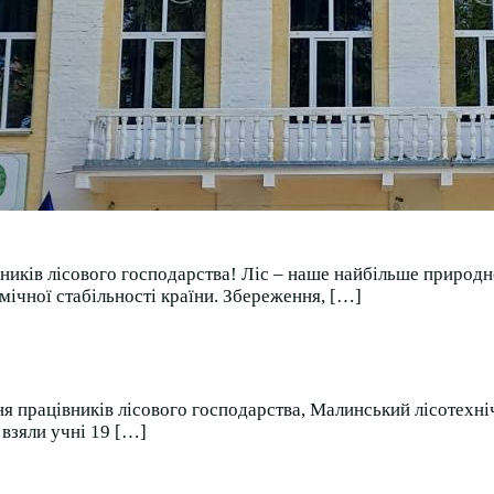
ників лісового господарства! Ліс – наше найбільше природне
ічної стабільності країни. Збереження, […]
ня працівників лісового господарства, Малинський лісотехні
 взяли учні 19 […]