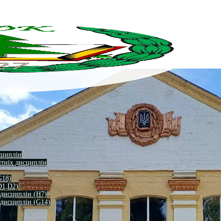
сциплін
ітніх дисциплін
G18)
D1,D2)
 дисциплін (H7)
 дисциплін (G14)