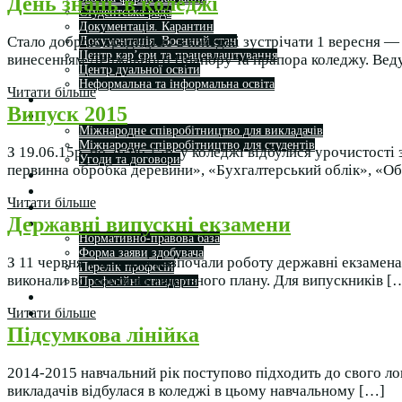
День знань в коледжі
Студентська рада
Документація. Карантин
Стало доброю традицією в коледжі зустрічати 1 вересня 
Документація. Воєнний стан
Центр кар’єри та працевлаштування
винесенням Державного Прапору та прапора коледжу. Веду
Центр дуальної освіти
Неформальна та інформальна освіта
Читати більше
Вступникам
Випуск 2015
Міжнародне співробітництво
Міжнародне співробітництво для викладачів
Міжнародне співробітництво для студентів
З 19.06.15р. по 26.06.15р. у коледжі відбулися урочистості
Угоди та договори
первинна обробка деревини», «Бухгалтерський облік», «О
Вісник
Контакти
Читати більше
Публічність
Державні випускні екзамени
Кваліфікаційний центр МФК
Нормативно-правова база
Форма заяви здобувача
З 11 червня у коледжі розпочали роботу державні екзамена
Перелік професій
виконали всі вимоги навчального плану. Для випускників [
Професійні стандарти
Майстри сервісних центрів
Про формальну, неформальну та інформальну освіту
Читати більше
Підсумкова лінійка
2014-2015 навчальний рік поступово підходить до свого лог
викладачів відбулася в коледжі в цьому навчальному […]