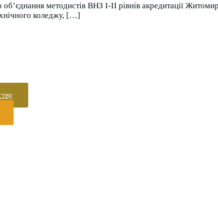
 об’єднання методистів ВНЗ І-ІІ рівнів акредитації Житомирс
хнічного коледжу, […]
ству