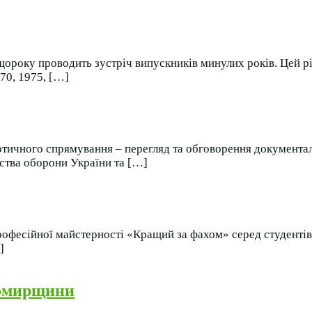
ороку проводить зустріч випускників минулих років. Цей рі
70, 1975, […]
ріотичного спрямування – перегляд та обговорення документа
ства оборони України та […]
офесійної майстерності «Кращий за фахом» серед студентів-
]
томирщини