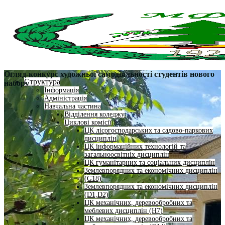
Огляд-конкурс художньої самодіяльності студентів нового
Структура
набору
Інформація
Адміністрація
Навчальна частина
Відділення коледжу
Циклові комісії
ЦК лісогосподарських та садово-паркових
дисциплін
ЦК інформаційних технологій та
загальноосвітніх дисциплін
ЦК гуманітарних та соціальних дисциплін
Землевпорядних та економічних дисциплін
(G18)
Землевпорядних та економічних дисциплін
(D1,D2)
ЦК механічних, деревообробних та
меблевих дисциплін (H7)
ЦК механічних, деревообробних та