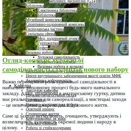
меблевих дисциплін (G14)
Бібліотека
Електронна бібліотека
Бібліотека
Музейний комплекс
Спортивно-оздоровчий комплекс
Господарська частина
Соціальна сфера
Мед. оздоровчий пункт
Гуртожитки
Буфет
Виховна робота
Художня самодіяльність
Огляд-конкурс художньої
Психологічна служба
Виховна робота в коледжі
самодіяльності студентів нового набору
Виробниче навчання і практики
Центр внутрішнього забезпечення якості освіти МФК
Академічна доброчесність
Важко переоцінити роль художньої самодіяльності в
Кафедра
навчально–виховному процесі будь-якого навчального
Завідувач кафедри
закладу. Адже, працюючи в аматорському гуртку, дитина
Науково-педагогічний склад
має реальні шляхи для самореалізації, а мистецькі заходи
Вступнику
Науково-дослідницька робота
– це невичерпне джерело для її духовного життя.
Освітній процес
Студентське життя
Саме ці заходи акумулюють, очищають, утверджують і
Комунікаційні зв’язки
возвеличують духовність окремої людини і народу в
База випускників
цілому.
Робота зі стейкхолдерами