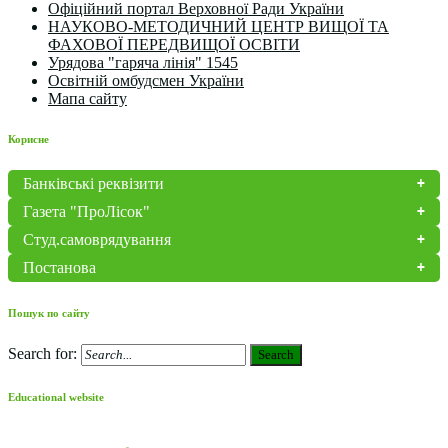
Офіційний портал Верховної Ради України
НАУКОВО-МЕТОДИЧНИЙ ЦЕНТР ВИЩОЇ ТА
ФАХОВОЇ ПЕРЕДВИЩОЇ ОСВІТИ
Урядова "гаряча лінія" 1545
Освітній омбудсмен України
Мапа сайту
Корисне
Банківські реквізити
Газета "ПроЛісок"
Студ.самоврядування
Постанова
Пошук по сайту
Search for:
Search
Educational website