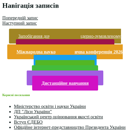
Навігація записів
Попередній запис
Наступний запис
Запобігання домашньому та гендерно-зумовленому
насильству
Безпека життєдіяльності і охорона праці
Міжнародна науково-практична конференція 2026
року
Публічна інформація
Прийом у 2025 році
Електронна бібліотека
Конкурси та олімпіади 2024
Дистанційне навчання
Корисні посилання
Міністерство освіти і науки України
ДП "Ліси України"
Український центр оцінювання якості освіти
Вступ ЄДЕБО
Офіційне інтернет-представництво Президента України