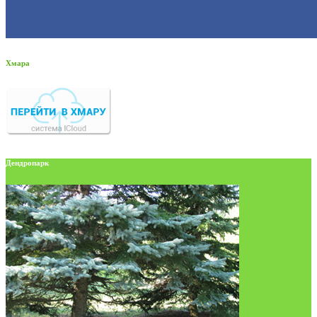
Хмара
Дендропарк