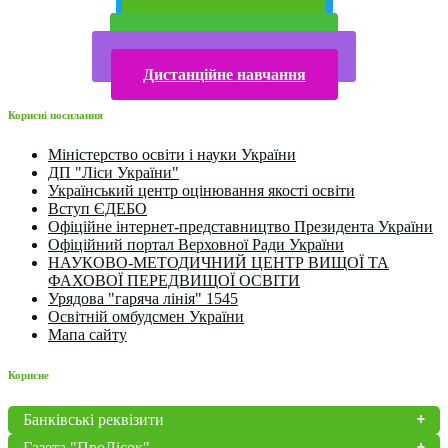
Публічна інформація
Прийом у 2025 році
Електронна бібліотека
Конкурси та олімпіади 2024
Дистанційне навчання
Корисні посилання
Міністерство освіти і науки України
ДП "Ліси України"
Український центр оцінювання якості освіти
Вступ ЄДЕБО
Офіційне інтернет-представництво Президента України
Офіційний портал Верховної Ради України
НАУКОВО-МЕТОДИЧНИЙ ЦЕНТР ВИЩОЇ ТА
ФАХОВОЇ ПЕРЕДВИЩОЇ ОСВІТИ
Урядова "гаряча лінія" 1545
Освітній омбудсмен України
Мапа сайту
Корисне
Банківські реквізити
Газета "ПроЛісок"