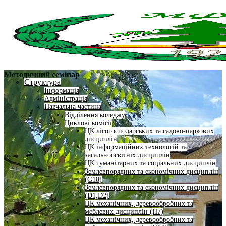
Методичний семінар
Структура
Інформація
Адміністрація
Навчальна частина
Відділення коледжу
Циклові комісії
ЦК лісогосподарських та садово-паркових
дисциплін
ЦК інформаційних технологій та
загальноосвітніх дисциплін
ЦК гуманітарних та соціальних дисциплін
Землевпорядних та економічних дисциплін
(G18)
Землевпорядних та економічних дисциплін
(D1,D2)
ЦК механічних, деревообробних та
меблевих дисциплін (H7)
ЦК механічних, деревообробних та