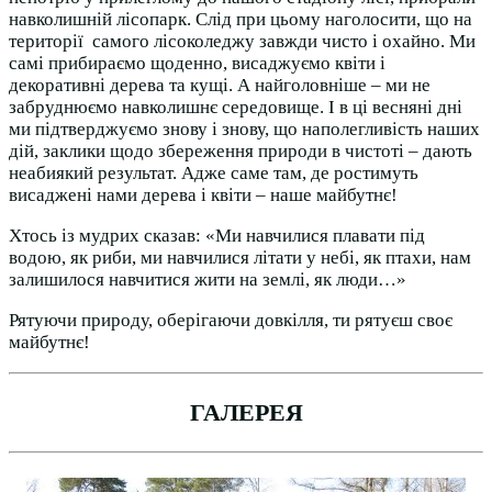
навколишній лісопарк. Слід при цьому наголосити, що на
території самого лісоколеджу завжди чисто і охайно. Ми
самі прибираємо щоденно, висаджуємо квіти і
декоративні дерева та кущі. А найголовніше – ми не
забруднюємо навколишнє середовище. І в ці весняні дні
ми підтверджуємо знову і знову, що наполегливість наших
дій, заклики щодо збереження природи в чистоті – дають
неабиякий результат. Адже саме там, де ростимуть
висаджені нами дерева і квіти – наше майбутнє!
Хтось із мудрих сказав: «Ми навчилися плавати під
водою, як риби, ми навчилися літати у небі, як птахи, нам
залишилося навчитися жити на землі, як люди…»
Рятуючи природу, оберігаючи довкілля, ти рятуєш своє
майбутнє!
ГАЛЕРЕЯ