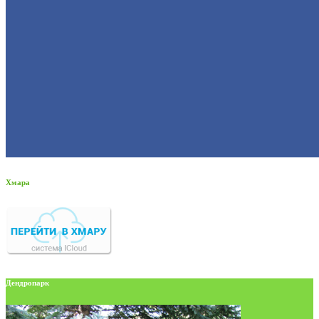
Хмара
Дендропарк