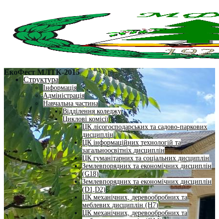
ЕкоФест МЛТК-2015
Структура
Інформація
Адміністрація
Навчальна частина
Відділення коледжу
Циклові комісії
ЦК лісогосподарських та садово-паркових
дисциплін
ЦК інформаційних технологій та
загальноосвітніх дисциплін
ЦК гуманітарних та соціальних дисциплін
Землевпорядних та економічних дисциплін
(G18)
Землевпорядних та економічних дисциплін
(D1,D2)
ЦК механічних, деревообробних та
меблевих дисциплін (H7)
ЦК механічних, деревообробних та