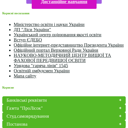
Дистанційне навчання
Корисні посилання
Міністерство освіти і науки України
ДП "Ліси України"
Український центр оцінювання якості освіти
Вступ ЄДЕБО
Офіційне інтернет-представництво Президента України
Офіційний портал Верховної Ради України
НАУКОВО-МЕТОДИЧНИЙ ЦЕНТР ВИЩОЇ ТА
ФАХОВОЇ ПЕРЕДВИЩОЇ ОСВІТИ
Урядова "гаряча лінія" 1545
Освітній омбудсмен України
Мапа сайту
Корисне
Банківські реквізити
Газета "ПроЛісок"
Студ.самоврядування
Постанова