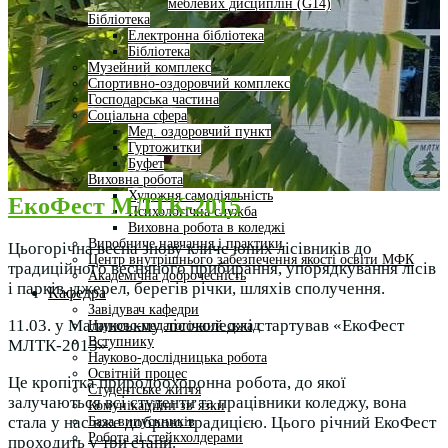
меблевих дисциплін (G14)
Бібліотека
Електронна бібліотека
Бібліотека
Музейний комплекс
Спортивно-оздоровчий комплекс
Господарська частина
Соціальна сфера
Мед. оздоровчий пункт
Гуртожитки
Буфет
Виховна робота
Художня самодіяльність
ЕкоФест МЛТК-2015
Психологічна служба
Виховна робота в коледжі
Виробниче навчання і практики
Цьогорічна весна знову кличе юних лісівників до
Центр внутрішнього забезпечення якості освіти МФК
традиційного весняного прибирання, упорядкування лісів
Академічна доброчесність
і парків, джерел, берегів річки, шляхів сполучення.
Кафедра
Завідувач кафедри
11.03. у Малинськму лісоколеджі стартував «ЕкоФест
Науково-педагогічний склад
Вступнику
МЛТК-2015».
Науково-дослідницька робота
Освітній процес
Це кропітка природоохоронна робота, до якої
Студентське життя
залучаються всі студенти та працівники коледжу, вона
Комунікаційні зв’язки
стала у нас вже доброю традицією. Цього річний ЕкоФест
База випускників
Робота зі стейкхолдерами
проходить у три етапи.