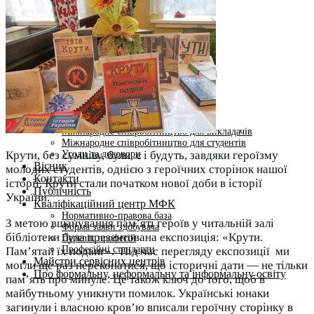
Студентам
Денна форма навчання
Заочна форма навчання
Студентська рада
Документація. Карантин
Документація. Воєнний стан
Центр кар’єри та працевлаштування
Центр дуальної освіти
Неформальна та інформальна освіта
Вступникам
Міжнародне співробітництво
Міжнародне співробітництво для викладачів
Міжнародне співробітництво для студентів
Угоди та договори
Крути, без сумніву, були, є і будуть, завдяки героїзму
Вісник
молодих студентів, однією з героїчних сторінок нашої
Контакти
історії. Крути стали початком нової доби в історії
Публічність
України.
Кваліфікаційний центр МФК
Нормативно-правова база
З метою вшанування пам’яті героїв у читальній залі
Форма заяви здобувача
бібліотеки була презентована експозиція: «Крути.
Перелік професій
Професійні стандарти
Пам’ятай їх подвиг». Під час перегляду експозиції ми
Майстри сервісних центрів
могли ще раз переконатися, що історичні дати — не тільки
Про формальну, неформальну та інформальну освіту
пам’ять про минуле. Це також ключ до того, щоб в
майбутньому уникнути помилок. Українські юнаки
загинули і власною кров’ю вписали героїчну сторінку в