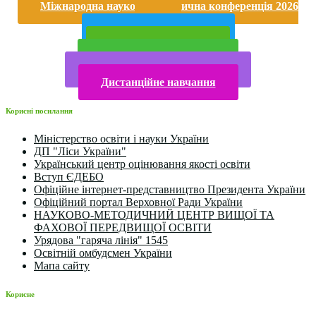
Міжнародна науково-практична конференція 2026
року
Публічна інформація
Прийом у 2025 році
Електронна бібліотека
Конкурси та олімпіади 2024
Дистанційне навчання
Корисні посилання
Міністерство освіти і науки України
ДП "Ліси України"
Український центр оцінювання якості освіти
Вступ ЄДЕБО
Офіційне інтернет-представництво Президента України
Офіційний портал Верховної Ради України
НАУКОВО-МЕТОДИЧНИЙ ЦЕНТР ВИЩОЇ ТА
ФАХОВОЇ ПЕРЕДВИЩОЇ ОСВІТИ
Урядова "гаряча лінія" 1545
Освітній омбудсмен України
Мапа сайту
Корисне