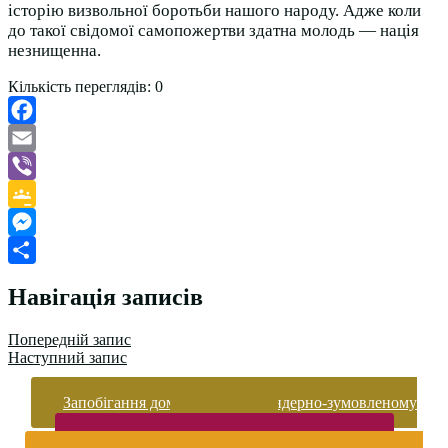
історію визвольної боротьби нашого народу. Адже коли
до такої свідомої самопожертви здатна молодь — нація
незнищенна.
Кількість переглядів:
0
Facebook
Email
Viber
Google
Classroom
Messenger
Поділитися
Навігація записів
Попередній запис
Наступний запис
Запобігання домашньому та гендерно-зумовленому
насильству
Безпека життєдіяльності і охорона праці