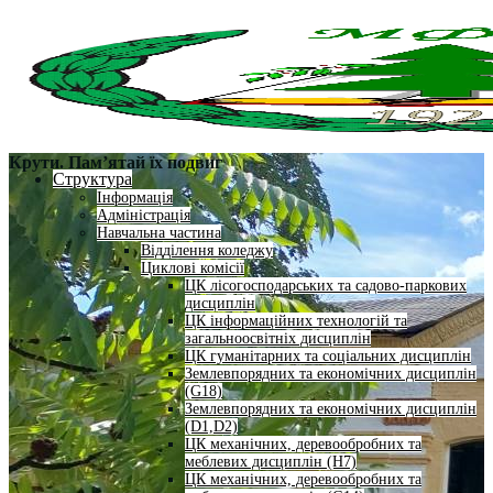
Крути. Пам’ятай їх подвиг
Структура
Інформація
Адміністрація
Навчальна частина
Відділення коледжу
Циклові комісії
ЦК лісогосподарських та садово-паркових
дисциплін
ЦК інформаційних технологій та
загальноосвітніх дисциплін
ЦК гуманітарних та соціальних дисциплін
Землевпорядних та економічних дисциплін
(G18)
Землевпорядних та економічних дисциплін
(D1,D2)
ЦК механічних, деревообробних та
меблевих дисциплін (H7)
ЦК механічних, деревообробних та