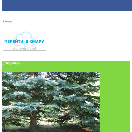
Хмара
Дендропарк