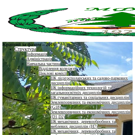
Кращий за фахом – 2016
Структура
Інформація
Адміністрація
Навчальна частина
Відділення коледжу
Циклові комісії
ЦК лісогосподарських та садово-паркових
дисциплін
ЦК інформаційних технологій та
загальноосвітніх дисциплін
ЦК гуманітарних та соціальних дисциплін
Землевпорядних та економічних дисциплін
(G18)
Землевпорядних та економічних дисциплін
(D1,D2)
ЦК механічних, деревообробних та
меблевих дисциплін (H7)
ЦК механічних, деревообробних та