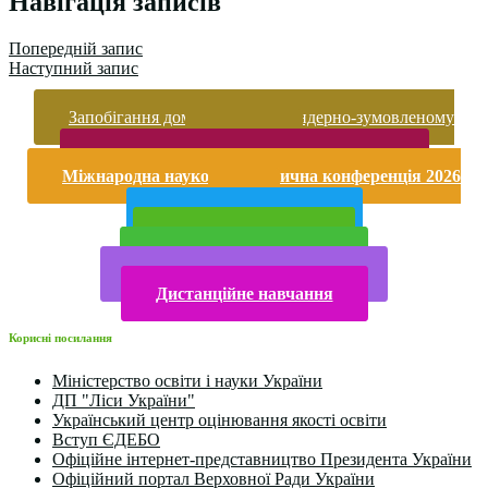
Навігація записів
Попередній запис
Наступний запис
Запобігання домашньому та гендерно-зумовленому
насильству
Безпека життєдіяльності і охорона праці
Міжнародна науково-практична конференція 2026
року
Публічна інформація
Прийом у 2025 році
Електронна бібліотека
Конкурси та олімпіади 2024
Дистанційне навчання
Корисні посилання
Міністерство освіти і науки України
ДП "Ліси України"
Український центр оцінювання якості освіти
Вступ ЄДЕБО
Офіційне інтернет-представництво Президента України
Офіційний портал Верховної Ради України