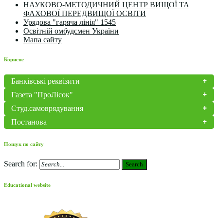
НАУКОВО-МЕТОДИЧНИЙ ЦЕНТР ВИЩОЇ ТА
ФАХОВОЇ ПЕРЕДВИЩОЇ ОСВІТИ
Урядова "гаряча лінія" 1545
Освітній омбудсмен України
Мапа сайту
Корисне
Банківські реквізити
Газета "ПроЛісок"
Студ.самоврядування
Постанова
Пошук по сайту
Search for:
Search
Educational website