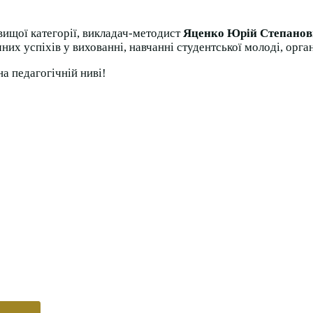
вищої категорії, викладач-методист
Яценко Юрій Степано
их успіхів у вихованні, навчанні студентської молоді, орган
а педагогічній ниві!