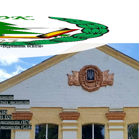
«Відмінник освіти»
сциплін
ітніх дисциплін
G18)
D1,D2)
 дисциплін (H7)
 дисциплін (G14)