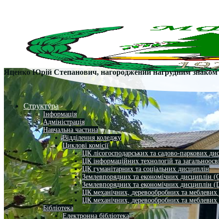
Яценко Юрій Степанович, нагороджений нагрудним знаком 
Структура
Інформація
Адміністрація
Навчальна частина
Відділення коледжу
Циклові комісії
ЦК лісогосподарських та садово-паркових ди
ЦК інформаційних технологій та загальноосв
ЦК гуманітарних та соціальних дисциплін
Землевпорядних та економічних дисциплін (
Землевпорядних та економічних дисциплін (
ЦК механічних, деревообробних та меблевих
ЦК механічних, деревообробних та меблевих
Бібліотека
Електронна бібліотека