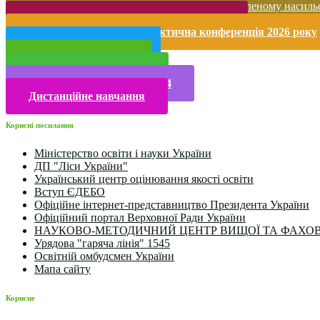
Запобігання домашньому та гендерно-зумовленому насиль
Безпека життєдіяльності і охорона праці
Міжнародна науково-практична конференція 2026 року
Публічна інформація
Прийом у 2025 році
Електронна бібліотека
Конкурси та олімпіади 2024
Дистанційне навчання
Корисні посилання
Міністерство освіти і науки України
ДП "Ліси України"
Український центр оцінювання якості освіти
Вступ ЄДЕБО
Офіційне інтернет-представництво Президента України
Офіційний портал Верховної Ради України
НАУКОВО-МЕТОДИЧНИЙ ЦЕНТР ВИЩОЇ ТА ФАХОВ
Урядова "гаряча лінія" 1545
Освітній омбудсмен України
Мапа сайту
Корисне