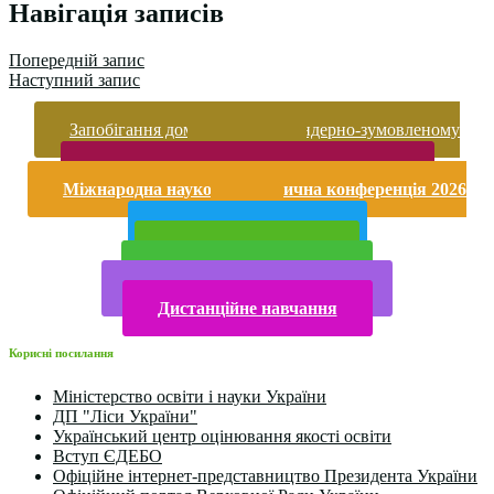
Навігація записів
Попередній запис
Наступний запис
Запобігання домашньому та гендерно-зумовленому
насильству
Безпека життєдіяльності і охорона праці
Міжнародна науково-практична конференція 2026
року
Публічна інформація
Прийом у 2025 році
Електронна бібліотека
Конкурси та олімпіади 2024
Дистанційне навчання
Корисні посилання
Міністерство освіти і науки України
ДП "Ліси України"
Український центр оцінювання якості освіти
Вступ ЄДЕБО
Офіційне інтернет-представництво Президента України