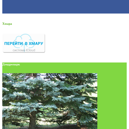
Хмара
Дендропарк