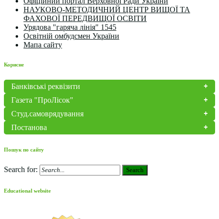
Офіційний портал Верховної Ради України
НАУКОВО-МЕТОДИЧНИЙ ЦЕНТР ВИЩОЇ ТА
ФАХОВОЇ ПЕРЕДВИЩОЇ ОСВІТИ
Урядова "гаряча лінія" 1545
Освітній омбудсмен України
Мапа сайту
Корисне
Банківські реквізити
Газета "ПроЛісок"
Студ.самоврядування
Постанова
Пошук по сайту
Search for:
Search
Educational website