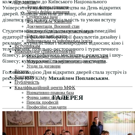
коледжу завітали до Київського Національного
Студентам
Денна форма навчання
Університету культури і мистецтва на День відкритих
Заочна форма навчання
дверей. Молодь завітала до вишу, аби детальніше
Студентська рада
дізнатися про кожну спеціальність та умови вступу
Документація. Карантин
Документація. Воєнний стан
Студенти коледжу відвідали сучасні мультимедійні
Центр кар’єри та працевлаштування
Центр дуальної освіти
аудиторії та фахові лабораторії факультетів дизайну і
Неформальна та інформальна освіта
реклами; журналістики і міжнародних відносин; кіно і
Вступникам
телебачення; готельно-ресторанного і туристичного
Міжнародне співробітництво
бізнесу; хореографічного мистецтва; режисури і шоу-
Міжнародне співробітництво для викладачів
бізнесу; культурології та музичного мистецтва.
Міжнародне співробітництво для студентів
Угоди та договори
Вісник
Головною подією Дня відкритих дверей стала зустріч із
Контакти
ректором КНУКіМу
Михайлом Поплавським
.
Публічність
Кваліфікаційний центр МФК
Нормативно-правова база
ГАЛЕРЕЯ
Форма заяви здобувача
Перелік професій
Професійні стандарти
Майстри сервісних центрів
Про формальну, неформальну та інформальну освіту