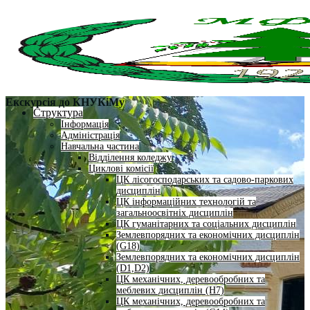
Екскурсія до КНУКіМу
Структура
Інформація
Адміністрація
Навчальна частина
Відділення коледжу
Циклові комісії
ЦК лісогосподарських та садово-паркових
дисциплін
ЦК інформаційних технологій та
загальноосвітніх дисциплін
ЦК гуманітарних та соціальних дисциплін
Землевпорядних та економічних дисциплін
(G18)
Землевпорядних та економічних дисциплін
(D1,D2)
ЦК механічних, деревообробних та
меблевих дисциплін (H7)
ЦК механічних, деревообробних та