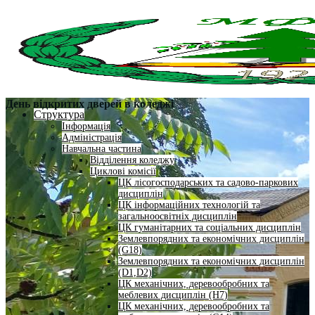
День відкритих дверей в коледжі
Структура
Інформація
Адміністрація
Навчальна частина
Відділення коледжу
Циклові комісії
ЦК лісогосподарських та садово-паркових
дисциплін
ЦК інформаційних технологій та
загальноосвітніх дисциплін
ЦК гуманітарних та соціальних дисциплін
Землевпорядних та економічних дисциплін
(G18)
Землевпорядних та економічних дисциплін
(D1,D2)
ЦК механічних, деревообробних та
меблевих дисциплін (H7)
ЦК механічних, деревообробних та