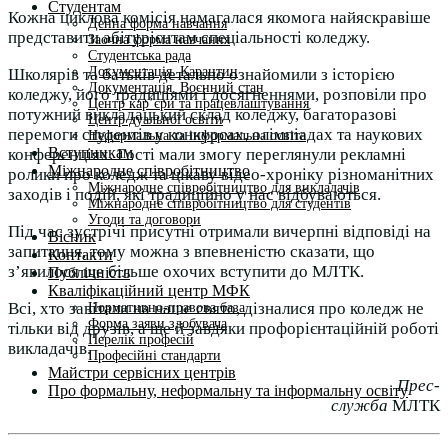
Студентам
Кожна циклова комісія намагалася якомога найяскравіше
Денна форма навчання
представити абітурієнтам спеціальності коледжу.
Заочна форма навчання
Студентська рада
Документація. Карантин
Школярів та батьків детально ознайомили з історією
Документація. Воєнний стан
коледжу, його традиціями і досягненнями, розповіли про
Центр кар’єри та працевлаштування
потужний викладацький склад коледжу, багаторазові
Центр дуальної освіти
перемоги студентів у конкурсах, олімпіадах та наукових
Неформальна та інформальна освіта
Вступникам
конференціях. Гості мали змогу переглянули рекламні
Міжнародне співробітництво
ролики про коледж та цікаву відео-хроніку різноманітних
Міжнародне співробітництво для викладачів
заходів і подій, які традиційно у нас відбуваються.
Міжнародне співробітництво для студентів
Угоди та договори
Під час зустрічі присутні отримали вичерпні відповіді на
Вісник
запитання, тому можна з впевненістю сказати, що
Контакти
з’явилося ще більше охочих вступити до МЛТК.
Публічність
Кваліфікаційний центр МФК
Всі, хто завітали на наше свято, дізналися про коледж не
Нормативно-правова база
Форма заяви здобувача
тільки від друзів, а ще й завдяки профорієнтаційній роботі
Перелік професій
викладачів.
Професійні стандарти
Майстри сервісних центрів
Прес-
Про формальну, неформальну та інформальну освіту
служба
МЛТК