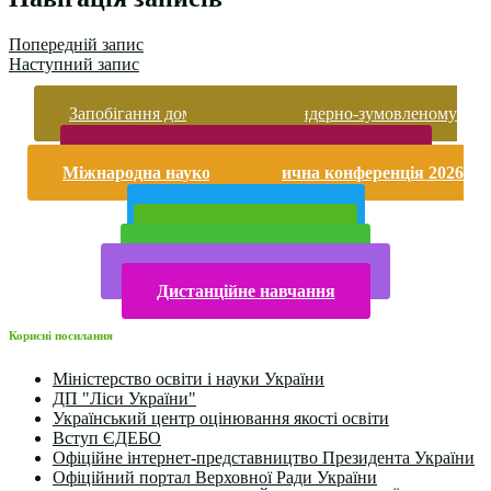
Попередній запис
Наступний запис
Запобігання домашньому та гендерно-зумовленому
насильству
Безпека життєдіяльності і охорона праці
Міжнародна науково-практична конференція 2026
року
Публічна інформація
Прийом у 2025 році
Електронна бібліотека
Конкурси та олімпіади 2024
Дистанційне навчання
Корисні посилання
Міністерство освіти і науки України
ДП "Ліси України"
Український центр оцінювання якості освіти
Вступ ЄДЕБО
Офіційне інтернет-представництво Президента України
Офіційний портал Верховної Ради України