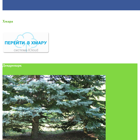
Хмара
Дендропарк