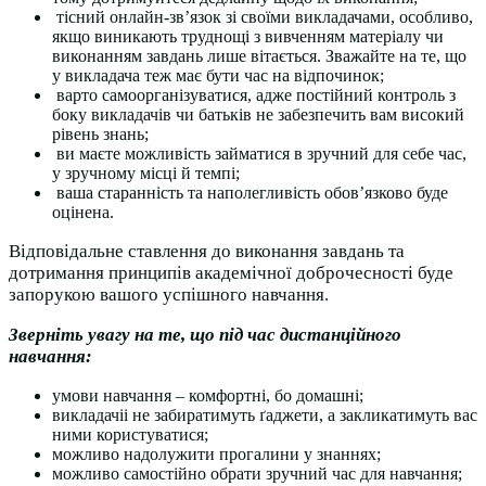
тісний онлайн-зв’язок зі своїми викладачами, особливо,
якщо виникають труднощі з вивченням матеріалу чи
виконанням завдань лише вітається. Зважайте на те, що
у викладача теж має бути час на відпочинок;
варто самоорганізуватися, адже постійний контроль з
боку викладачів чи батьків не забезпечить вам високий
рівень знань;
ви маєте можливість займатися в зручний для себе час,
у зручному місці й темпі;
ваша старанність та наполегливість обов’язково буде
оцінена.
Відповідальне ставлення до виконання завдань та
дотримання принципів академічної доброчесності буде
запорукою вашого успішного навчання.
Зверніть увагу на те, що під час дистанційного
навчання:
умови навчання – комфортні, бо домашні;
викладачіі не забиратимуть ґаджети, а закликатимуть вас
ними користуватися;
можливо надолужити прогалини у знаннях;
можливо самостійно обрати зручний час для навчання;