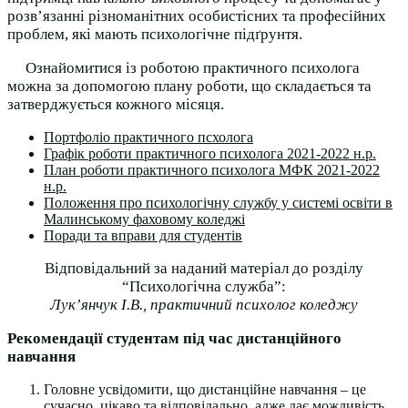
розв’язанні різноманітних особистісних та професійних
проблем, які мають психологічне підґрунтя.
Ознайомитися із роботою практичного психолога
можна за допомогою плану роботи, що складається та
затверджується кожного місяця.
Портфоліо практичного псхолога
Графік роботи практичного психолога 2021-2022 н.р.
План роботи практичного психолога МФК 2021-2022
н.р.
Положення про психологічну службу у системі освіти в
Малинському фаховому коледжі
Поради та вправи для студентів
Відповідальний за наданий матеріал до розділу
“Психологічна служба”:
Лук’янчук І.В., практичний психолог коледжу
Рекомендації студентам під час дистанційного
навчання
Головне усвідомити, що дистанційне навчання – це
сучасно, цікаво та відповідально, адже дає можливість