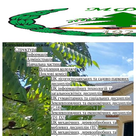
Психологічна служба
Структура
Інформація
Адміністрація
Навчальна частина
Відділення коледжу
Циклові комісії
ЦК лісогосподарських та садово-паркових
дисциплін
ЦК інформаційних технологій та
загальноосвітніх дисциплін
ЦК гуманітарних та соціальних дисциплін
Землевпорядних та економічних дисциплін
(G18)
Землевпорядних та економічних дисциплін
(D1,D2)
ЦК механічних, деревообробних та
меблевих дисциплін (H7)
ЦК механічних, деревообробних та