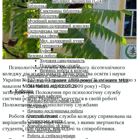
меблевих дисциплін (G14)
Бібліотека
Електронна бібліотека
Бібліотека
Музейний комплекс
Спортивно-оздоровчий комплекс
Господарська частина
Соціальна сфера
Мед. оздоровчий пункт
Гуртожитки
Буфет
Виховна робота
Художня самодіяльність
Психологічна служба
Психологічна служба Малинського лісотехнічного
Виховна робота в коледжі
коледжу діє згідно наказу Міністерства освіти і науки
Виробниче навчання і практики
України №127 від 03 травня 1999 року(Зі змінами згідно з
Центр внутрішнього забезпечення якості освіти МФК
Академічна доброчесність
наказом МОН №616 від 02.07.2009 року) «Про
Кафедра
затвердження Положення про психологічну службу
Завідувач кафедри
системи освіти України», керується в своїй роботі
Науково-педагогічний склад
Положенням про психологічну службами
Вступнику
Науково-дослідницька робота
Робота психологічної служби коледжу спрямована на
Освітній процес
Студентське життя
вирішення конкретних проблем, з якими звертаються
Комунікаційні зв’язки
студенти, їхні батьки, викладачі та співробітники.
База випускників
Робота зі стейкхолдерами