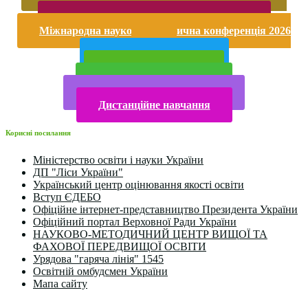
насильству
Безпека життєдіяльності і охорона праці
Міжнародна науково-практична конференція 2026
року
Публічна інформація
Прийом у 2025 році
Електронна бібліотека
Конкурси та олімпіади 2024
Дистанційне навчання
Корисні посилання
Міністерство освіти і науки України
ДП "Ліси України"
Український центр оцінювання якості освіти
Вступ ЄДЕБО
Офіційне інтернет-представництво Президента України
Офіційний портал Верховної Ради України
НАУКОВО-МЕТОДИЧНИЙ ЦЕНТР ВИЩОЇ ТА
ФАХОВОЇ ПЕРЕДВИЩОЇ ОСВІТИ
Урядова "гаряча лінія" 1545
Освітній омбудсмен України
Мапа сайту