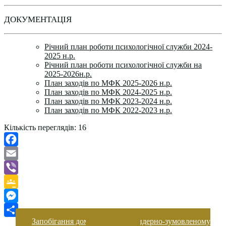
ДОКУМЕНТАЦІЯ
Річний план роботи психологічної служби 2024-
2025 н.р.
Річний план роботи психологічної служби на
2025-2026н.р.
План заходів по МФК 2025-2026 н.р.
План заходів по МФК 2024-2025 н.р.
План заходів по МФК 2023-2024 н.р.
План заходів по МФК 2022-2023 н.р.
Кількість переглядів:
16
Facebook
Email
Viber
Google
Classroom
Messenger
Запобігання домашньому та гендерно-зумовленому
Поділитися