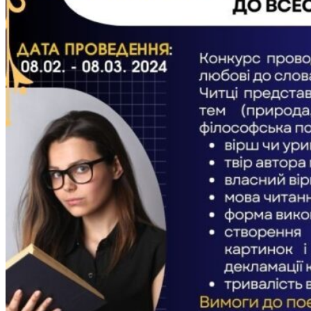
Студентам
Денна форма навчання
Заочна форма навчання
Студентська рада
Документація. Карантин
Документація. Воєнний стан
Центр кар’єри та працевлаштування
Центр дуальної освіти
Неформальна та інформальна освіта
Вступникам
Міжнародне співробітництво
Міжнародне співробітництво для викладачів
Міжнародне співробітництво для студентів
Угоди та договори
Вісник
Контакти
Публічність
Кваліфікаційний центр МФК
Нормативно-правова база
Форма заяви здобувача
Перелік професій
Професійні стандарти
Майстри сервісних центрів
Про формальну, неформальну та інформальну освіту