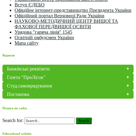
Вступ ЄДЕБО
Офіційне інтернет-представництво Президента України
Офіційний портал Верховної Ради України
НАУКОВО-МЕТОДИЧНИЙ ЦЕНТР ВИЩОЇ ТА
ФАХОВОЇ ПЕРЕДВИЩОЇ ОСВІТИ
Урядова "гаряча лінія" 1545
Освітній омбудсмен України
Мапа сайту
Корисне
Банківські реквізити
Газета "ПроЛісок"
Студ.самоврядування
Постанова
Пошук по сайту
Search for:
Search
Educational website