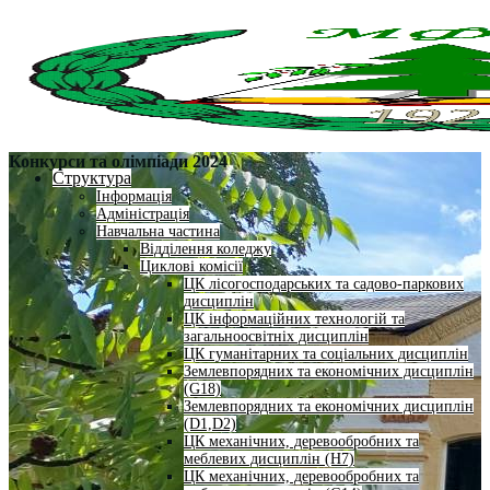
Конкурси та олімпіади 2024
Структура
Інформація
Адміністрація
Навчальна частина
Відділення коледжу
Циклові комісії
ЦК лісогосподарських та садово-паркових
дисциплін
ЦК інформаційних технологій та
загальноосвітніх дисциплін
ЦК гуманітарних та соціальних дисциплін
Землевпорядних та економічних дисциплін
(G18)
Землевпорядних та економічних дисциплін
(D1,D2)
ЦК механічних, деревообробних та
меблевих дисциплін (H7)
ЦК механічних, деревообробних та