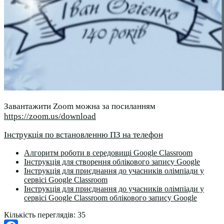
Завантажити Zoom можна за посиланням
https://zoom.us/download
Інструкція по встановленню ПЗ на телефон
Алгоритм роботи в середовищі Google Classroom
Інструкція для створення облікового запису Google
Інструкція для приєднання до учасників олімпіади у
сервісі Google Classroom
Інструкція для приєднання до учасників олімпіади у
сервісі Google Classroom облікового запису Google
Кількість переглядів:
35