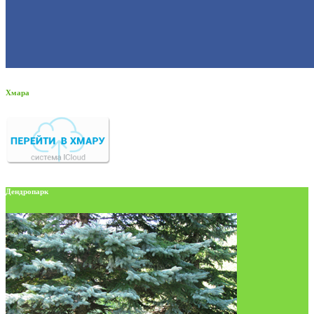
Хмара
Дендропарк