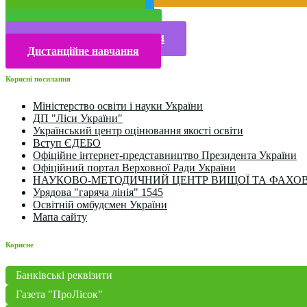
Публічна інформація
Прийом у 2025 році
Електронна бібліотека
Конкурси та олімпіади 2024
Дистанційне навчання
Корисні посилання
Міністерство освіти і науки України
ДП "Ліси України"
Український центр оцінювання якості освіти
Вступ ЄДЕБО
Офіційне інтернет-представництво Президента України
Офіційний портал Верховної Ради України
НАУКОВО-МЕТОДИЧНИЙ ЦЕНТР ВИЩОЇ ТА ФАХОВ
Урядова "гаряча лінія" 1545
Освітній омбудсмен України
Мапа сайту
Корисне
Банківські реквізити
Газета "ПроЛісок"