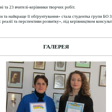
і та 23 вчителі-керівники творчих робіт.
та найкраще її обґрунтування» стала студентка групи БО 3
реалії та перспективи розвитку», під керівництвом консуль
ГАЛЕРЕЯ