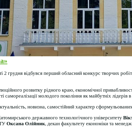
а»
 2 грудня відбувся перший обласний конкурс творчих робіт
юційного розвитку рідного краю, економічної привабливості
і самореалізації молодого покоління як майбутніх лідерів в
ктуальність, новизна, самостійний характер сформульованих 
 Житомирського державного технологічного університету
Вік
ДТУ
Оксана Олійник
, декан факультету економіки та менед