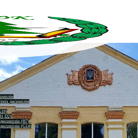
сциплін
ітніх дисциплін
G18)
D1,D2)
 дисциплін (H7)
 дисциплін (G14)