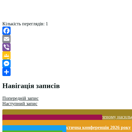
Кількість переглядів:
1
Facebook
Email
Viber
Google
Classroom
Messenger
Поділитися
Навігація записів
Попередній запис
Наступний запис
Запобігання домашньому та гендерно-зумовленому насиль
Безпека життєдіяльності і охорона праці
Міжнародна науково-практична конференція 2026 року