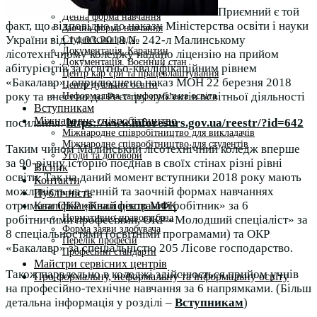
Студентам
Приємний є той
Денна форма навчання
факт, що відповідно до наказу Міністерства освіти і науки
Заочна форма навчання
України від 14.03.2018 № 242-л Малинському
Студентська рада
Документація. Карантин
лісотехнічному коледжу надано ліцензію на прийом
Документація. Воєнний стан
абітурієнтів за освітньо-кваліфікаційним рівнем
Центр кар’єри та працевлаштування
«Бакалавр», оприлюднено наказ МОН 22 березня 2018
Центр дуальної освіти
року та внесено до Реєстру суб’єктів освітньої діяльності
Неформальна та інформальна освіта
Вступникам
Міжнародне співробітництво
посилання:
https://www.inforesurs.gov.ua/reestr/?id=642
Міжнародне співробітництво для викладачів
Міжнародне співробітництво для студентів
Таким чином Малинський лісотехнічний коледж вперше
Угоди та договори
за 90-річну історію поєднав в своїх стінах різні рівні
Вісник
освіти. Так на даний момент вступники 2018 року мають
Контакти
можливість на денній та заочній формах навчаннях
Публічність
отримати ОКР «Кваліфікований робітник» за 6
Кваліфікаційний центр МФК
Нормативно-правова база
робітничими професіями, ОКР «Молодший спеціаліст» за
Форма заяви здобувача
8 спеціальностями (освітніми програмами) та ОКР
Перелік професій
«Бакалавр» за спеціальністю 205 Лісове господарство.
Професійні стандарти
Майстри сервісних центрів
Також паралельно в коледжі здійснюється прийом учнів
Про формальну, неформальну та інформальну освіту
на професійно-технічне навчання за 6 напрямками. (Більш
детальна інформація у розділі –
Вступникам
)