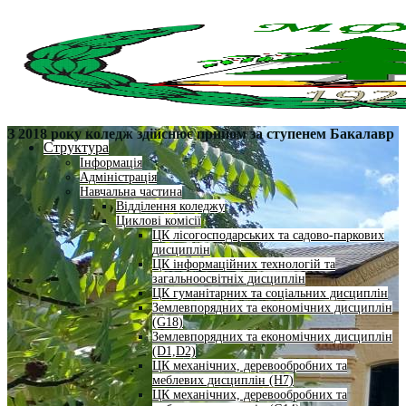
З 2018 року коледж здійснює прийом за ступенем Бакалавр
Структура
Інформація
Адміністрація
Навчальна частина
Відділення коледжу
Циклові комісії
ЦК лісогосподарських та садово-паркових
дисциплін
ЦК інформаційних технологій та
загальноосвітніх дисциплін
ЦК гуманітарних та соціальних дисциплін
Землевпорядних та економічних дисциплін
(G18)
Землевпорядних та економічних дисциплін
(D1,D2)
ЦК механічних, деревообробних та
меблевих дисциплін (H7)
ЦК механічних, деревообробних та