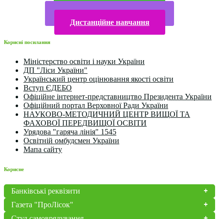
Електронна бібліотека
Конкурси та олімпіади 2024
Дистанційне навчання
Корисні посилання
Міністерство освіти і науки України
ДП "Ліси України"
Український центр оцінювання якості освіти
Вступ ЄДЕБО
Офіційне інтернет-представництво Президента України
Офіційний портал Верховної Ради України
НАУКОВО-МЕТОДИЧНИЙ ЦЕНТР ВИЩОЇ ТА
ФАХОВОЇ ПЕРЕДВИЩОЇ ОСВІТИ
Урядова "гаряча лінія" 1545
Освітній омбудсмен України
Мапа сайту
Корисне
Банківські реквізити
Газета "ПроЛісок"
Студ.самоврядування