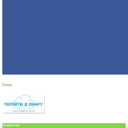
Хмара
Дендропарк