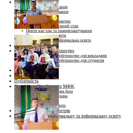
Студентам
Денна форма навчання
Заочна форма навчання
Студентська рада
Документація. Карантин
Документація. Воєнний стан
Центр кар’єри та працевлаштування
Центр дуальної освіти
Неформальна та інформальна освіта
Вступникам
Міжнародне співробітництво
Міжнародне співробітництво для викладачів
Міжнародне співробітництво для студентів
Угоди та договори
Вісник
Контакти
Публічність
Кваліфікаційний центр МФК
Нормативно-правова база
Форма заяви здобувача
Перелік професій
Професійні стандарти
Майстри сервісних центрів
Про формальну, неформальну та інформальну освіту