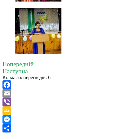
Попередній
Наступна
Кількість переглядів:
6
Facebook
Email
Viber
Google
Classroom
Messenger
Поділитися