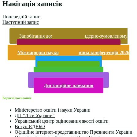
Навігація записів
Попередній запис
Наступний запис
Запобігання домашньому та гендерно-зумовленому
насильству
Безпека життєдіяльності і охорона праці
Міжнародна науково-практична конференція 2026
року
Публічна інформація
Прийом у 2025 році
Електронна бібліотека
Конкурси та олімпіади 2024
Дистанційне навчання
Корисні посилання
Міністерство освіти і науки України
ДП "Ліси України"
Український центр оцінювання якості освіти
Вступ ЄДЕБО
Офіційне інтернет-представництво Президента України