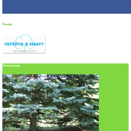
Хмара
Дендропарк