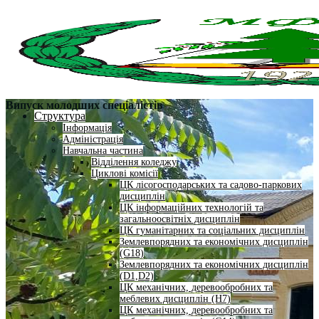
Випуск молодших спеціалістів
Структура
Інформація
Адміністрація
Навчальна частина
Відділення коледжу
Циклові комісії
ЦК лісогосподарських та садово-паркових
дисциплін
ЦК інформаційних технологій та
загальноосвітніх дисциплін
ЦК гуманітарних та соціальних дисциплін
Землевпорядних та економічних дисциплін
(G18)
Землевпорядних та економічних дисциплін
(D1,D2)
ЦК механічних, деревообробних та
меблевих дисциплін (H7)
ЦК механічних, деревообробних та