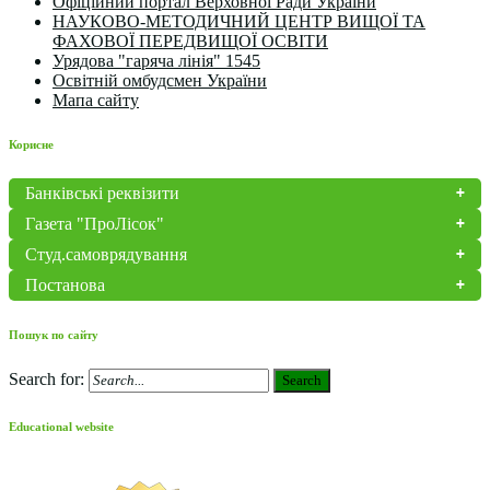
Офіційний портал Верховної Ради України
НАУКОВО-МЕТОДИЧНИЙ ЦЕНТР ВИЩОЇ ТА
ФАХОВОЇ ПЕРЕДВИЩОЇ ОСВІТИ
Урядова "гаряча лінія" 1545
Освітній омбудсмен України
Мапа сайту
Корисне
Банківські реквізити
Газета "ПроЛісок"
Студ.самоврядування
Постанова
Пошук по сайту
Search for:
Search
Educational website