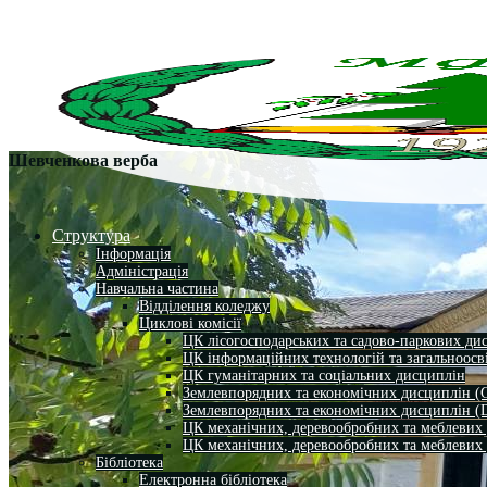
Шевченкова верба
Структура
Інформація
Адміністрація
Навчальна частина
Відділення коледжу
Циклові комісії
ЦК лісогосподарських та садово-паркових ди
ЦК інформаційних технологій та загальноосв
ЦК гуманітарних та соціальних дисциплін
Землевпорядних та економічних дисциплін (
Землевпорядних та економічних дисциплін (
ЦК механічних, деревообробних та меблевих
ЦК механічних, деревообробних та меблевих
Бібліотека
Електронна бібліотека