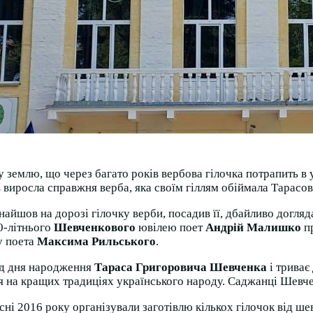
у землю, що через багато років вербова гілочка потрапить в 
ків виросла справжня верба, яка своїм гіллям обіймала Тарас
найшов на дорозі гілочку верби, посадив її, дбайливо догляд
50-літнього
Шевченкового
ювілею поет
Андрій Малишко
пр
у поета
Максима Рильського
.
від дня народження
Тараса Григоровича Шевченка
і триває
я на кращих традиціях українського народу. Саджанці Шевче
ні 2016 року організували заготівлю кількох гілочок від ше