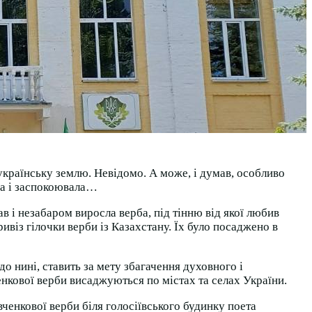
українську землю. Невідомо. А може, і думав, особливо
ова і заспокоювала…
ав і незабаром виросла верба, під тінню від якої любив
ивіз гілочки верби із Казахстану. Їх було посаджено в
 до нині, ставить за мету збагачення духовного і
нкової верби висаджуються по містах та селах України.
вченкової верби біля голосіївського будинку поета