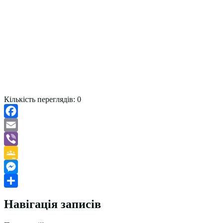
Кількість переглядів:
0
Facebook
Email
Viber
Google
Classroom
Messenger
Поділитися
Навігація записів