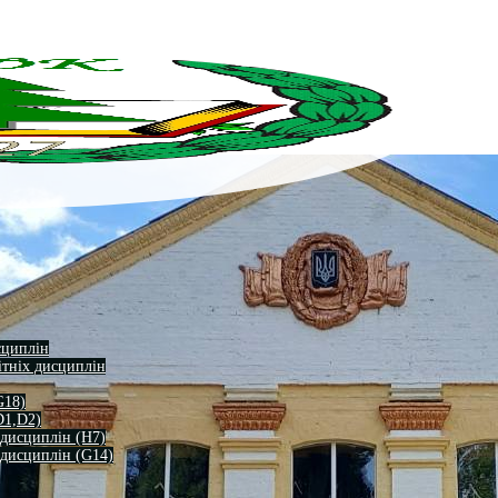
сциплін
ітніх дисциплін
G18)
D1,D2)
 дисциплін (H7)
 дисциплін (G14)