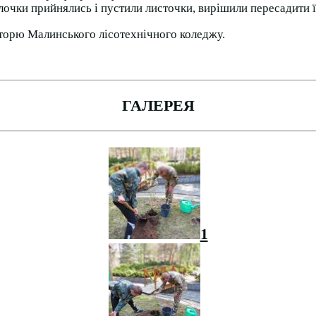
гілочки прийнялись і пустили листочки, вирішили пересадити ї
іторю Малинського лісотехнічного коледжу.
ГАЛЕРЕЯ
1