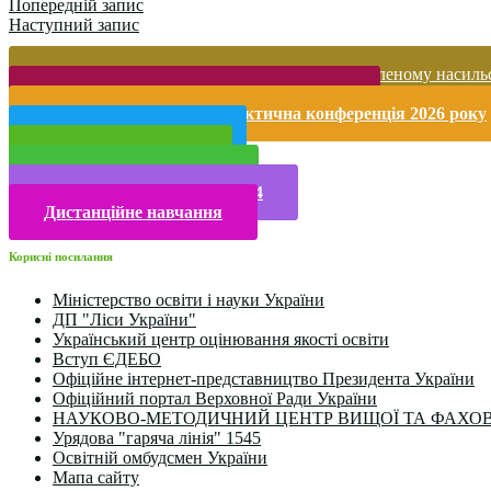
Попередній запис
Наступний запис
Запобігання домашньому та гендерно-зумовленому насиль
Безпека життєдіяльності і охорона праці
Міжнародна науково-практична конференція 2026 року
Публічна інформація
Прийом у 2025 році
Електронна бібліотека
Конкурси та олімпіади 2024
Дистанційне навчання
Корисні посилання
Міністерство освіти і науки України
ДП "Ліси України"
Український центр оцінювання якості освіти
Вступ ЄДЕБО
Офіційне інтернет-представництво Президента України
Офіційний портал Верховної Ради України
НАУКОВО-МЕТОДИЧНИЙ ЦЕНТР ВИЩОЇ ТА ФАХОВ
Урядова "гаряча лінія" 1545
Освітній омбудсмен України
Мапа сайту