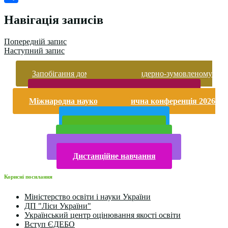
Поділитися
Навігація записів
Попередній запис
Наступний запис
Запобігання домашньому та гендерно-зумовленому
насильству
Безпека життєдіяльності і охорона праці
Міжнародна науково-практична конференція 2026
року
Публічна інформація
Прийом у 2025 році
Електронна бібліотека
Конкурси та олімпіади 2024
Дистанційне навчання
Корисні посилання
Міністерство освіти і науки України
ДП "Ліси України"
Український центр оцінювання якості освіти
Вступ ЄДЕБО