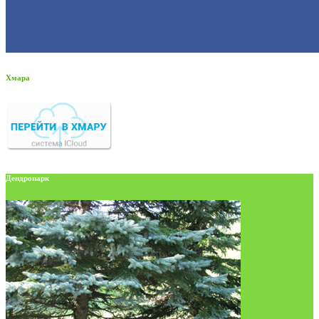
Хмара
Дендропарк