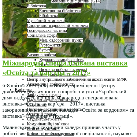
меблевих дисциплін (G14)
Бібліотека
Електронна бібліотека
Бібліотека
Музейний комплекс
Спортивно-оздоровчий комплекс
Господарська частина
Соціальна сфера
Мед. оздоровчий пункт
Гуртожитки
Буфет
Виховна робота
Художня самодіяльність
Міжнародна спеціалізована виставка
Психологічна служба
Виховна робота в коледжі
«Освіта та кар’єра – 2017»
Виробниче навчання і практики
Центр внутрішнього забезпечення якості освіти МФК
Академічна доброчесність
6-8 квітня 2017 року в Києві у приміщенні Центру
Кафедра
ділового та культурного співробітництва «Український
Завідувач кафедри
дім» відбулась щорічна міжнародна спеціалізована
Науково-педагогічний склад
виставка «Освіта та кар’єра – 2017», виставка
Вступнику
Науково-дослідницька робота
закордонних навчальних закладів «Освіта за кордоном» та
Освітній процес
виставка «Навчання у Польщі».
Студентське життя
Комунікаційні зв’язки
Малинський лісотехнічний коледж прийняв участь у
База випускників
роботі виставки, презентував свої спеціальності, науково-
Робота зі стейкхолдерами