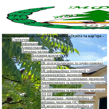
Міжнародна спеціалізована виставка «Освіта та кар’єра –
Структура
2017»
Інформація
Адміністрація
Навчальна частина
Відділення коледжу
Циклові комісії
ЦК лісогосподарських та садово-паркових
дисциплін
ЦК інформаційних технологій та
загальноосвітніх дисциплін
ЦК гуманітарних та соціальних дисциплін
Землевпорядних та економічних дисциплін
(G18)
Землевпорядних та економічних дисциплін
(D1,D2)
ЦК механічних, деревообробних та
меблевих дисциплін (H7)
ЦК механічних, деревообробних та