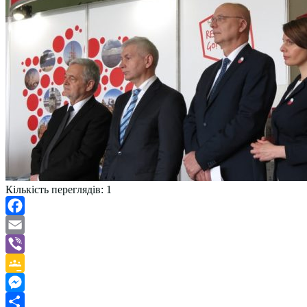
Кількість переглядів:
1
Facebook
Email
Viber
Google
Classroom
Messenger