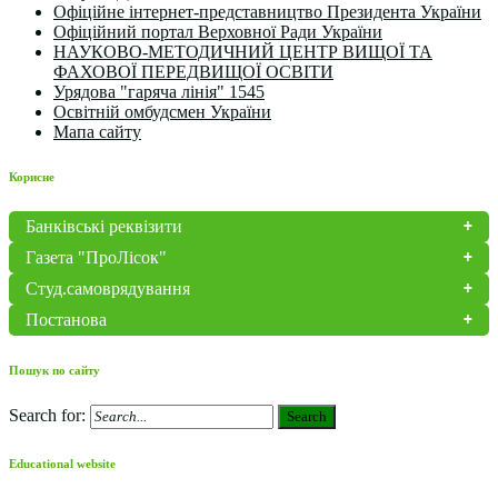
Офіційне інтернет-представництво Президента України
Офіційний портал Верховної Ради України
НАУКОВО-МЕТОДИЧНИЙ ЦЕНТР ВИЩОЇ ТА
ФАХОВОЇ ПЕРЕДВИЩОЇ ОСВІТИ
Урядова "гаряча лінія" 1545
Освітній омбудсмен України
Мапа сайту
Корисне
Банківські реквізити
Газета "ПроЛісок"
Студ.самоврядування
Постанова
Пошук по сайту
Search for:
Search
Educational website