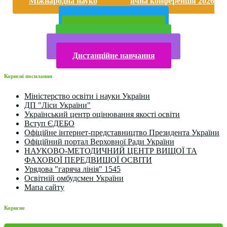
Міжнародна науково-практична конференція 2026
року
Публічна інформація
Прийом у 2025 році
Електронна бібліотека
Конкурси та олімпіади 2024
Дистанційне навчання
Корисні посилання
Міністерство освіти і науки України
ДП "Ліси України"
Український центр оцінювання якості освіти
Вступ ЄДЕБО
Офіційне інтернет-представництво Президента України
Офіційний портал Верховної Ради України
НАУКОВО-МЕТОДИЧНИЙ ЦЕНТР ВИЩОЇ ТА
ФАХОВОЇ ПЕРЕДВИЩОЇ ОСВІТИ
Урядова "гаряча лінія" 1545
Освітній омбудсмен України
Мапа сайту
Корисне