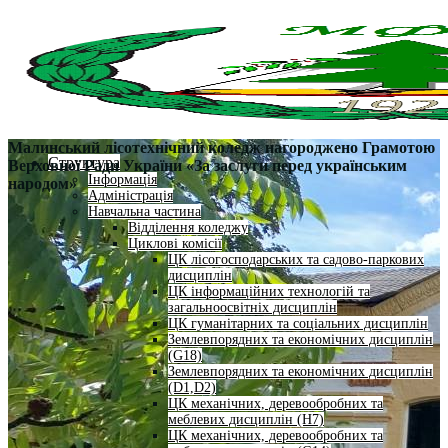
Малинський лісотехнічний коледж нагороджено Грамотою
Структура
Верховної Ради України «За заслуги перед українським
Інформація
народом»
Адміністрація
Навчальна частина
Відділення коледжу
Циклові комісії
ЦК лісогосподарських та садово-паркових
дисциплін
ЦК інформаційних технологій та
загальноосвітніх дисциплін
ЦК гуманітарних та соціальних дисциплін
Землевпорядних та економічних дисциплін
(G18)
Землевпорядних та економічних дисциплін
(D1,D2)
ЦК механічних, деревообробних та
меблевих дисциплін (H7)
ЦК механічних, деревообробних та