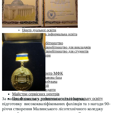
Студентам
Денна форма навчання
Заочна форма навчання
Студентська рада
Документація. Карантин
Документація. Воєнний стан
Центр кар’єри та працевлаштування
Центр дуальної освіти
Неформальна та інформальна освіта
Вступникам
Міжнародне співробітництво
Міжнародне співробітництво для викладачів
Міжнародне співробітництво для студентів
Угоди та договори
Вісник
Контакти
Публічність
Кваліфікаційний центр МФК
Нормативно-правова база
Форма заяви здобувача
Перелік професій
Професійні стандарти
Майстри сервісних центрів
Про формальну, неформальну та інформальну освіту
За вагомий внесок у розвиток освіти і науки,
підготовку висококваліфікованих фахівців та з нагоди 90-
річчя створення Малинського лісотехнічного коледжу