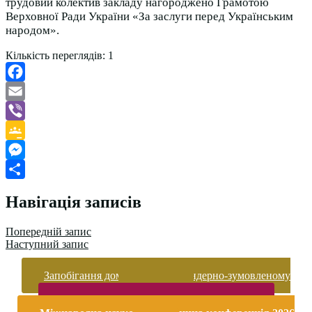
трудовий колектив закладу нагороджено Грамотою
Верховної Ради України «За заслуги перед Українським
народом».
Кількість переглядів:
1
Facebook
Email
Viber
Google
Classroom
Messenger
Поділитися
Навігація записів
Попередній запис
Наступний запис
Запобігання домашньому та гендерно-зумовленому
насильству
Безпека життєдіяльності і охорона праці