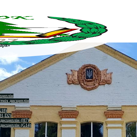
заря»
сциплін
ітніх дисциплін
G18)
D1,D2)
 дисциплін (H7)
 дисциплін (G14)