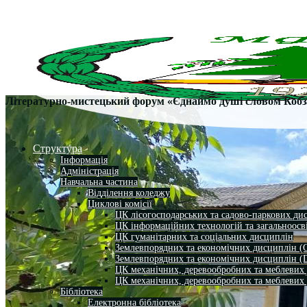
Літературно-мистецький форум «Єднаймо душі словом Коб
Структура
Інформація
Адміністрація
Навчальна частина
Відділення коледжу
Циклові комісії
ЦК лісогосподарських та садово-паркових ди
ЦК інформаційних технологій та загальноосв
ЦК гуманітарних та соціальних дисциплін
Землевпорядних та економічних дисциплін (
Землевпорядних та економічних дисциплін (
ЦК механічних, деревообробних та меблевих
ЦК механічних, деревообробних та меблевих
Бібліотека
Електронна бібліотека