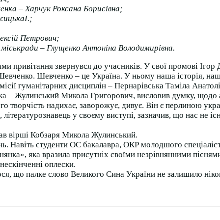
енка – Харчук Роксана Борисівна;
жицькаІ.;
ексій Петрович;
ї міськради – Глущенко Антоніна Володимирівна.
вами привітання звернувся до учасників. У свої промові Іго
евченко. Шевченко – це Україна. У ньому наша історія, наші
ісії гуманітарних дисциплін – Пернарівська Таміла Анатолі
нка – Жулинський Микола Григорович, висловив думку, щодо а
о творчість надихає, заворожує, дивує. Він є перлиною украї
ітературознавець у своєму виступі, зазначив, що нас не існу
ав вірші Кобзаря Микола Жулинський.
нь. Навіть студенти
ОС бакалавра, ОКР молодшого спеціаліс
янка», яка вразила присутніх своїми незрівнянними пісням
нескінченні оплески.
ся, що палке слово Великого Сина України не залишило нік