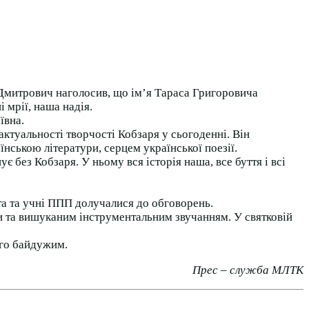
р Дмитрович наголосив, що ім’я Тараса Григоровича
 мрії, наша надія.
ївна.
ктуальності творчості Кобзаря у сьогоденні. Він
нською літератури, серцем української поезії.
є без Кобзаря. У ньому вся історія наша, все буття і всі
та та учні ППП
долучалися до обговорень.
и та вишуканим інструментальним звучанням. У святковій
ого байдужим.
Прес
–
служба
МЛТК