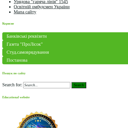
Урядова "гаряча лінія" 1545
Освітній омбудсмен України
Мапа сайту
Корисне
Банківські реквізити
Газета "ПроЛісок"
Студ.самоврядування
Постанова
Пошук по сайту
Search for:
Search
Educational website