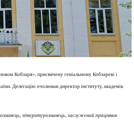
овом Кобзаря», присвячену геніальному Кобзареві і
раїни. Делегацію очолював директор інституту, академік
кознавець, літературознавець, заслужений працівник