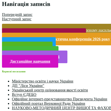
Навігація записів
Попередній запис
Наступний запис
Запобігання домашньому та гендерно-зумовленому насиль
Безпека життєдіяльності і охорона праці
Міжнародна науково-практична конференція 2026 року
Публічна інформація
Прийом у 2025 році
Електронна бібліотека
Конкурси та олімпіади 2024
Дистанційне навчання
Корисні посилання
Міністерство освіти і науки України
ДП "Ліси України"
Український центр оцінювання якості освіти
Вступ ЄДЕБО
Офіційне інтернет-представництво Президента України
Офіційний портал Верховної Ради України
НАУКОВО-МЕТОДИЧНИЙ ЦЕНТР ВИЩОЇ ТА ФАХОВ