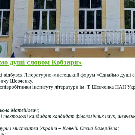
мо душі словом Кобзаря»
і відбувся Літературно-мистецький форум «Єднаймо душі сл
вичу Шевченку.
і співробітники інституту літератури ім. Т. Шевченка НАН Ук
кола Матвійович;
 і тектології кандидат кандидат філологічних наук, шевчен
ри і мистецтва України – Кульчій Олена Валеріївна;
ич;