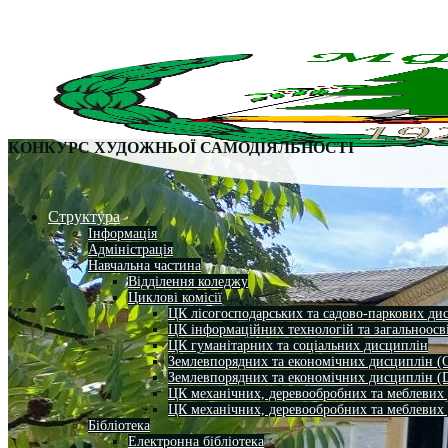
КОНКУРС ХУДОЖНЬОЇ САМОДІЯЛЬНОСТІ
Структура
Інформація
Адміністрація
Навчальна частина
Відділення коледжу
Циклові комісії
ЦК лісогосподарських та садово-паркових ди
ЦК інформаційних технологій та загальноосв
ЦК гуманітарних та соціальних дисциплін
Землевпорядних та економічних дисциплін (
Землевпорядних та економічних дисциплін (
ЦК механічних, деревообробних та меблевих
ЦК механічних, деревообробних та меблевих
Бібліотека
Електронна бібліотека