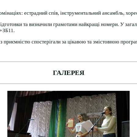
інаціях: естрадний спів, інструментальний ансамбль, хореог
ь підготовки та визначили грамотами найкращі номери. У за
+ЗБ11.
 з приємністю спостерігали за цікавою та змістовною прогр
Пр
ГАЛЕРЕЯ