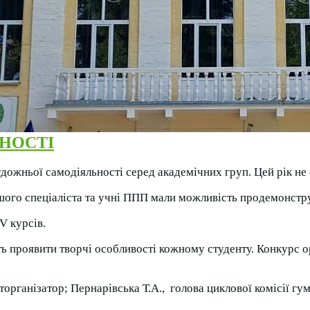
НОСТІ
ожньої самодіяльності серед академічних груп. Цей рік не 
шого спеціаліста та учні ППП мали можливість продемонстру
V курсів.
 проявити творчі особливості кожному студенту. Конкурс ор
торганізатор; Пернарівська Т.А., голова циклової комісії гу