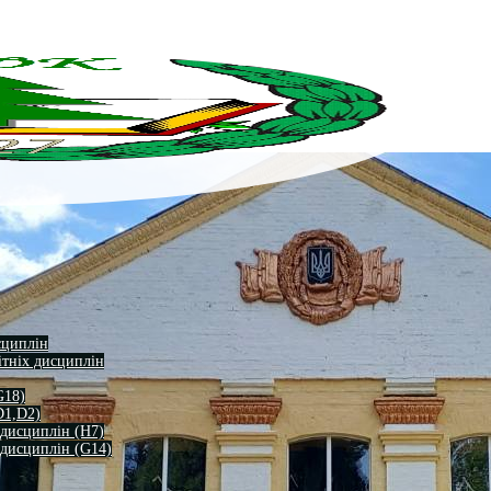
сциплін
ітніх дисциплін
G18)
D1,D2)
 дисциплін (H7)
 дисциплін (G14)