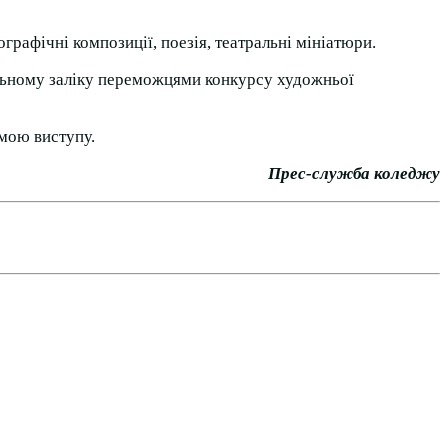
рафічні композиції, поезія, театральні мініатюри.
гальному заліку переможцями конкурсу художньої
амою виступу.
ес-служба коледжу