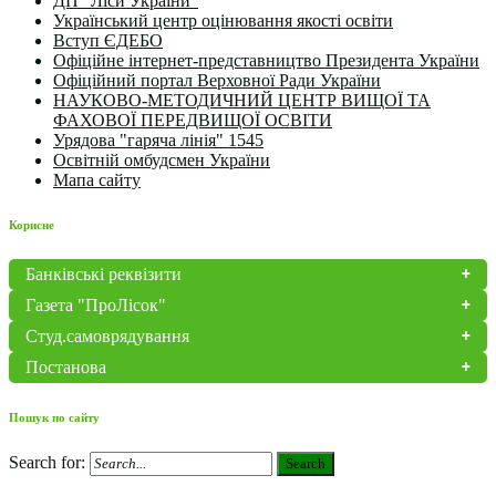
ДП "Ліси України"
Український центр оцінювання якості освіти
Вступ ЄДЕБО
Офіційне інтернет-представництво Президента України
Офіційний портал Верховної Ради України
НАУКОВО-МЕТОДИЧНИЙ ЦЕНТР ВИЩОЇ ТА
ФАХОВОЇ ПЕРЕДВИЩОЇ ОСВІТИ
Урядова "гаряча лінія" 1545
Освітній омбудсмен України
Мапа сайту
Корисне
Банківські реквізити
Газета "ПроЛісок"
Студ.самоврядування
Постанова
Пошук по сайту
Search for:
Search