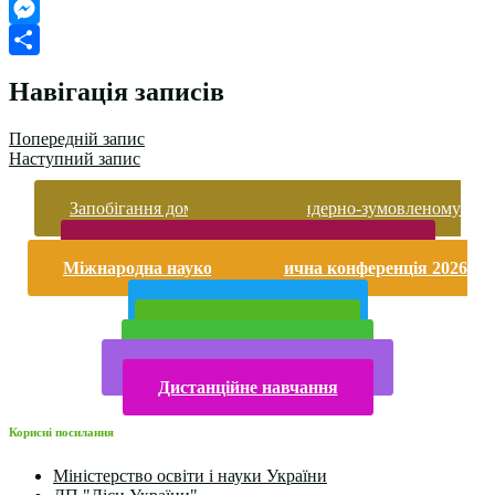
Google
Classroom
Messenger
Поділитися
Навігація записів
Попередній запис
Наступний запис
Запобігання домашньому та гендерно-зумовленому
насильству
Безпека життєдіяльності і охорона праці
Міжнародна науково-практична конференція 2026
року
Публічна інформація
Прийом у 2025 році
Електронна бібліотека
Конкурси та олімпіади 2024
Дистанційне навчання
Корисні посилання
Міністерство освіти і науки України