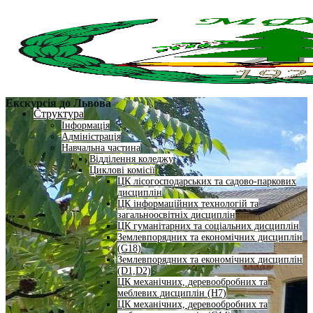
Екскурсія до Львова
Структура
Інформація
Адміністрація
Навчальна частина
Відділення коледжу
Циклові комісії
ЦК лісогосподарських та садово-паркових
дисциплін
ЦК інформаційних технологій та
загальноосвітніх дисциплін
ЦК гуманітарних та соціальних дисциплін
Землевпорядних та економічних дисциплін
(G18)
Землевпорядних та економічних дисциплін
(D1,D2)
ЦК механічних, деревообробних та
меблевих дисциплін (H7)
ЦК механічних, деревообробних та