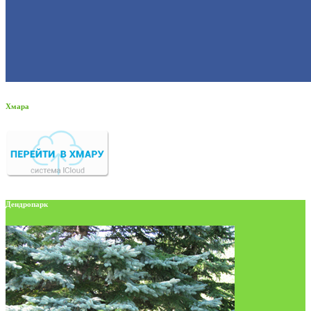
Хмара
Дендропарк