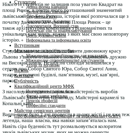
Студентам
Нікого із студентів не залишив поза увагою Квадрат на
Денна форма навчання
площі Ринок, в центрі
якого розташований знаменитий
Заочна форма навчання
львівський Біг-Бен; Ратуша, історія якої
розпочалася ще з
Студентська рада
Документація. Карантин
початку далекого ХІV століття. Площа Ринок – це
Документація. Воєнний стан
також
архітектурна композиція з різноманітних та
Центр кар’єри та працевлаштування
унікальних кам’яниць, кожна з яких
має свою неповторну
Центр дуальної освіти
історію.
Неформальна та інформальна освіта
Вступникам
Міжнародне співробітництво
Студенти мали можливість побачити дивовижну красу
Міжнародне співробітництво для викладачів
Львова з висоти
пташиного польоту, піднявшись дружно
Міжнародне співробітництво для студентів
на Високий замок.
Незабутні спогади залишилися у
Угоди та договори
серцях про Собор Святого Юра, Собор
Святої Анни,
Вісник
театри, історичні будівлі, пам’ятники, музеї, кав’ярні,
Контакти
парки.
Публічність
Кваліфікаційний центр МФК
З насолодою студенти оцінили майстерність виробів
Нормативно-правова база
Форма заяви здобувача
Львівської Майстерні
Шоколаду, Майстерні карамелі та
Перелік професій
Копальні кави.
Професійні стандарти
Майстри сервісних центрів
Варто лише було 2 дні провести в цьому місті і це вже теж
Про формальну, неформальну та інформальну освіту
легенда, наша
власна, яка навіки запам’яталась нам.
Навіть сіра буденність тут
розмальовується колоритом
звуків львівських музик, яких не можна оминути,