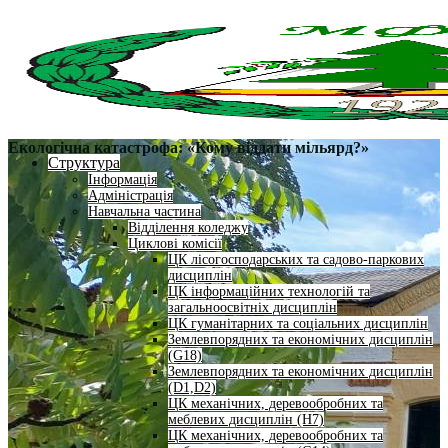
Екологічна катастрофа: «Кому віддати мільярд?»
Структура
Інформація
Адміністрація
Навчальна частина
Відділення коледжу
Циклові комісії
ЦК лісогосподарських та садово-паркових
дисциплін
ЦК інформаційних технологій та
загальноосвітніх дисциплін
ЦК гуманітарних та соціальних дисциплін
Землевпорядних та економічних дисциплін
(G18)
Землевпорядних та економічних дисциплін
(D1,D2)
ЦК механічних, деревообробних та
меблевих дисциплін (H7)
ЦК механічних, деревообробних та