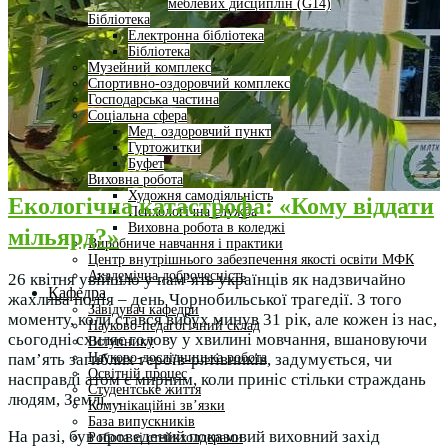
меблевих дисциплін (G14)
Бібліотека
Електронна бібліотека
Бібліотека
Музейний комплекс
Спортивно-оздоровчий комплекс
Господарська частина
Соціальна сфера
Мед. оздоровчий пункт
Гуртожитки
Буфет
Виховна робота
Художня самодіяльність
Екологічна катастрофа: «Кому віддати
Психологічна служба
Виховна робота в коледжі
мільярд?»
Виробниче навчання і практики
Центр внутрішнього забезпечення якості освіти МФК
Академічна доброчесність
26 квітня увійшло у пам’ять українців як надзвичайно
Кафедра
жахлива подія – день Чорнобильської трагедії. З того
Завідувач кафедри
моменту, коли стався вибух минув 31 рік, але кожен із нас,
Науково-педагогічний склад
сьогодні схиляє голову у хвилині мовчання, вшановуючи
Вступнику
Науково-дослідницька робота
пам’ять загиблих героїв-рятівників, задумується, чи
Освітній процес
насправді атом є мирним, коли приніс стільки страждань
Студентське життя
людям, Землі…
Комунікаційні зв’язки
База випускників
На разі, був проведений показовий виховний захід
Робота зі стейкхолдерами