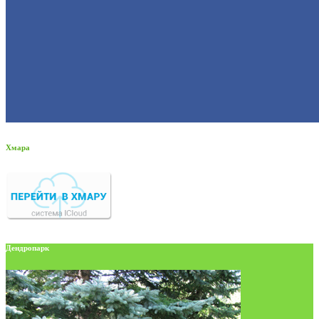
Хмара
Дендропарк