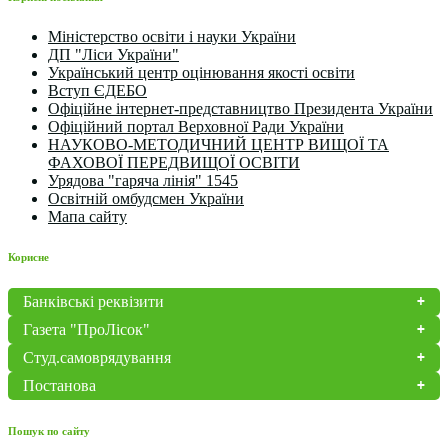
Міністерство освіти і науки України
ДП "Ліси України"
Український центр оцінювання якості освіти
Вступ ЄДЕБО
Офіційне інтернет-представництво Президента України
Офіційний портал Верховної Ради України
НАУКОВО-МЕТОДИЧНИЙ ЦЕНТР ВИЩОЇ ТА
ФАХОВОЇ ПЕРЕДВИЩОЇ ОСВІТИ
Урядова "гаряча лінія" 1545
Освітній омбудсмен України
Мапа сайту
Корисне
Банківські реквізити
Газета "ПроЛісок"
Студ.самоврядування
Постанова
Пошук по сайту