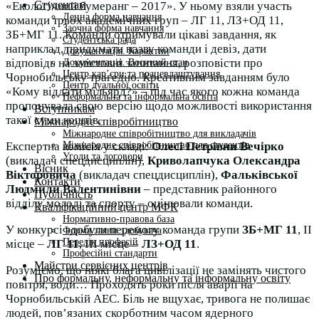
Студентам
«Екологічний бумеранг – 2017». У ньому взяли участь
Денна форма навчання
команди трьох академічних груп – ЛГ 11, ЛЗ+ОД 11,
Заочна форма навчання
ЗБ+МГ 11. Команди отримували цікаві завдання, як
Студентська рада
наприклад, придумати назву команди і девіз, дати
Документація. Карантин
відповідь на змістовні запитання, розповісти про
Документація. Воєнний стан
Центр кар’єри та працевлаштування
Чорнобильську трагедію. Креативним завданням було
Центр дуальної освіти
«Кому віддати мільярд?» – під час якого кожна команда
Неформальна та інформальна освіта
пропонувала свою версію щодо можливості використання
Вступникам
такої суми коштів.
Міжнародне співробітництво
Міжнародне співробітництво для викладачів
Міжнародне співробітництво для студентів
Експертна комісія у складі:
Олесі Петрівни Вечірко
Угоди та договори
(викладач спецдисциплін),
Криволапчука Олександра
Вісник
Вікторовича
(викладач спецдисциплін),
Фальківської
Контакти
Людмили Валентинівни
– представник районного
Публічність
відділу молоді та спорту – оцінювали команди.
Кваліфікаційний центр МФК
Нормативно-правова база
У конкурсі здобули перемогу команда групи
ЗБ+МГ 11
, ІІ
Форма заяви здобувача
Перелік професій
місце –
ЛГ 11
, ІІІ місце –
ЛЗ+ОД 11
.
Професійні стандарти
Майстри сервісних центрів
Розуміємо, що ніякі блага цивілізації не замінять чистого
Про формальну, неформальну та інформальну освіту
повітря, води… Проходять роки після аварії на
Чорнобильській АЕС. Біль не вщухає, тривога не полишає
людей, пов’язаних скорботним часом ядерного