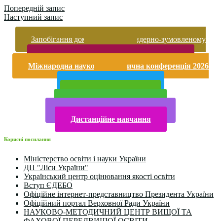
Попередній запис
Наступний запис
Запобігання домашньому та гендерно-зумовленому
насильству
Безпека життєдіяльності і охорона праці
Міжнародна науково-практична конференція 2026
року
Публічна інформація
Прийом у 2025 році
Електронна бібліотека
Конкурси та олімпіади 2024
Дистанційне навчання
Корисні посилання
Міністерство освіти і науки України
ДП "Ліси України"
Український центр оцінювання якості освіти
Вступ ЄДЕБО
Офіційне інтернет-представництво Президента України
Офіційний портал Верховної Ради України
НАУКОВО-МЕТОДИЧНИЙ ЦЕНТР ВИЩОЇ ТА
ФАХОВОЇ ПЕРЕДВИЩОЇ ОСВІТИ