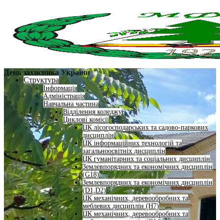
День захисника України
Структура
Інформація
Адміністрація
Навчальна частина
Відділення коледжу
Циклові комісії
ЦК лісогосподарських та садово-паркових
дисциплін
ЦК інформаційних технологій та
загальноосвітніх дисциплін
ЦК гуманітарних та соціальних дисциплін
Землевпорядних та економічних дисциплін
(G18)
Землевпорядних та економічних дисциплін
(D1,D2)
ЦК механічних, деревообробних та
меблевих дисциплін (H7)
ЦК механічних, деревообробних та