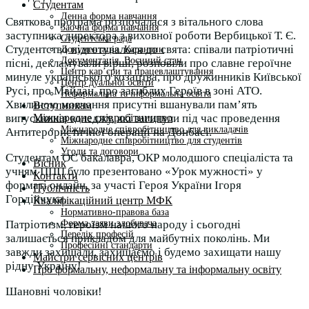
Студентам
Денна форма навчання
Святкова програма розпочалася з вітального слова
Заочна форма навчання
заступника директора з виховної роботи Вербицької Т. Є.
Студентська рада
Студентство підготувалося до свята: співали патріотичні
Документація. Карантин
Документація. Воєнний стан
пісні, декламували вірші, розповіли про славне героїчне
Центр кар’єри та працевлаштування
минуле українського козацтва, про дружинників Київської
Центр дуальної освіти
Русі, про Майдан, про загиблих Героїв в зоні АТО.
Неформальна та інформальна освіта
Хвилиною мовчання присутні вшанували пам’ять
Вступникам
Міжнародне співробітництво
випускників коледжу, які загинули під час проведення
Міжнародне співробітництво для викладачів
Антитерористичної операції на Донбасі.
Міжнародне співробітництво для студентів
Угоди та договори
Студентам
ОС бакалавра, ОКР молодшого спеціаліста та
Вісник
учням ППП
було презентовано «Урок мужності» у
Контакти
форматі онлайн, за участі Героя України Ігоря
Публічність
Гордійчука.
Кваліфікаційний центр МФК
Нормативно-правова база
Форма заяви здобувача
Патріотизм, героїзм нашого народу і сьогодні
Перелік професій
залишається прикладом для майбутніх поколінь. Ми
Професійні стандарти
завжди захищали, захищаємо і будемо захищати нашу
Майстри сервісних центрів
рідну Україну!
Про формальну, неформальну та інформальну освіту
Шановні чоловіки!