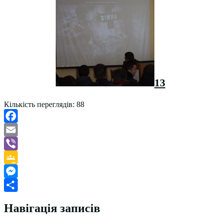
13
Кількість переглядів:
88
Facebook
Email
Viber
Google
Classroom
Messenger
Поділитися
Навігація записів