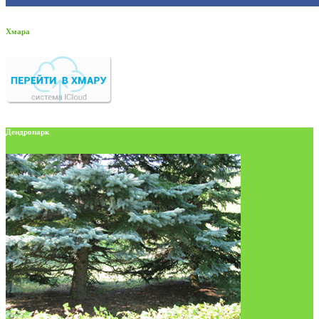
Хмара
Дендропарк