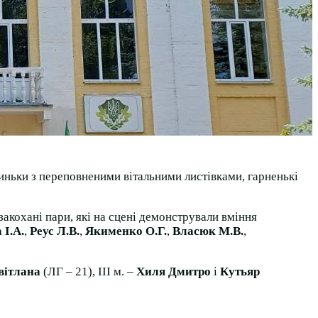
риньки з переповненими вітальними листівками, гарненькі
акохані пари, які на сцені демонстрували вміння
 І.А.
,
Реус Л.В.
,
Якименко О.Г.
,
Власюк М.В.
,
вітлана
(ЛГ – 21), ІІІ м. –
Хиля Дмитро
і
Кутьяр