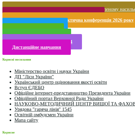
Запобігання домашньому та гендерно-зумовленому насиль
Безпека життєдіяльності і охорона праці
Міжнародна науково-практична конференція 2026 року
Публічна інформація
Прийом у 2025 році
Електронна бібліотека
Конкурси та олімпіади 2024
Дистанційне навчання
Корисні посилання
Міністерство освіти і науки України
ДП "Ліси України"
Український центр оцінювання якості освіти
Вступ ЄДЕБО
Офіційне інтернет-представництво Президента України
Офіційний портал Верховної Ради України
НАУКОВО-МЕТОДИЧНИЙ ЦЕНТР ВИЩОЇ ТА ФАХОВ
Урядова "гаряча лінія" 1545
Освітній омбудсмен України
Мапа сайту
Корисне