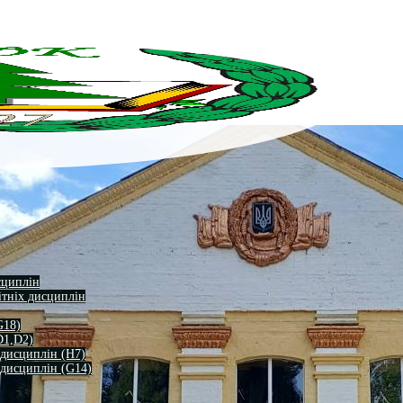
сциплін
ітніх дисциплін
G18)
D1,D2)
 дисциплін (H7)
 дисциплін (G14)