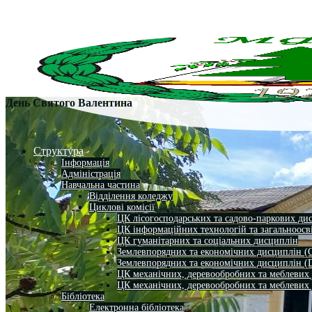
День Святого Валентина
Структура
Інформація
Адміністрація
Навчальна частина
Відділення коледжу
Циклові комісії
ЦК лісогосподарських та садово-паркових ди
ЦК інформаційних технологій та загальноосв
ЦК гуманітарних та соціальних дисциплін
Землевпорядних та економічних дисциплін (
Землевпорядних та економічних дисциплін (
ЦК механічних, деревообробних та меблевих
ЦК механічних, деревообробних та меблевих
Бібліотека
Електронна бібліотека