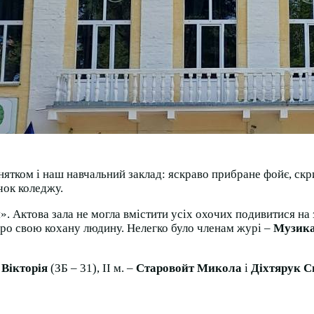
инятком і наш навчальний заклад: яскраво прибране фойє, ск
чок коледжу.
 Актова зала не могла вмістити усіх охочих подивитися на з
 про свою кохану людину. Нелегко було членам журі –
Музика
Вікторія
(ЗБ – 31), ІІ м. –
Старовойт Микола
і
Діхтярук С