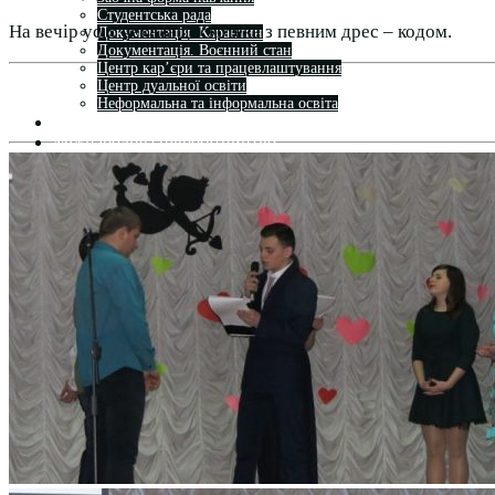
Студентська рада
На вечір усіх чекала дискотека з певним дрес – кодом.
Документація. Карантин
Документація. Воєнний стан
Центр кар’єри та працевлаштування
Центр дуальної освіти
Неформальна та інформальна освіта
Вступникам
Міжнародне співробітництво
Міжнародне співробітництво для викладачів
Міжнародне співробітництво для студентів
Угоди та договори
Вісник
Контакти
Публічність
Кваліфікаційний центр МФК
Нормативно-правова база
Форма заяви здобувача
Перелік професій
Професійні стандарти
Майстри сервісних центрів
Про формальну, неформальну та інформальну освіту