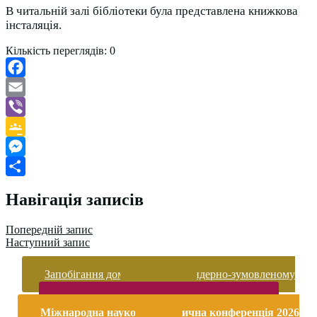
В читальній залі бібліотеки була представлена книжкова
інсталяція.
Кількість переглядів:
0
Facebook
Email
Viber
Google
Classroom
Messenger
Поділитися
Навігація записів
Попередній запис
Наступний запис
Запобігання домашньому та гендерно-зумовленому
насильству
Безпека життєдіяльності і охорона праці
Міжнародна науково-практична конференція 2026