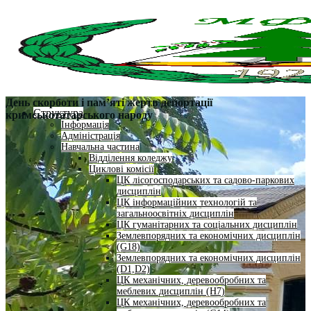
День скорботи і пам’яті жертв депортації
Структура
кримськотатарського народу
Інформація
Адміністрація
Навчальна частина
Відділення коледжу
Циклові комісії
ЦК лісогосподарських та садово-паркових
дисциплін
ЦК інформаційних технологій та
загальноосвітніх дисциплін
ЦК гуманітарних та соціальних дисциплін
Землевпорядних та економічних дисциплін
(G18)
Землевпорядних та економічних дисциплін
(D1,D2)
ЦК механічних, деревообробних та
меблевих дисциплін (H7)
ЦК механічних, деревообробних та