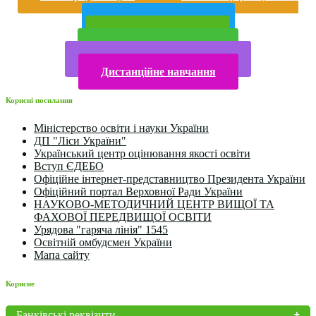
року
Публічна інформація
Прийом у 2025 році
Електронна бібліотека
Конкурси та олімпіади 2024
Дистанційне навчання
Корисні посилання
Міністерство освіти і науки України
ДП "Ліси України"
Український центр оцінювання якості освіти
Вступ ЄДЕБО
Офіційне інтернет-представництво Президента України
Офіційний портал Верховної Ради України
НАУКОВО-МЕТОДИЧНИЙ ЦЕНТР ВИЩОЇ ТА
ФАХОВОЇ ПЕРЕДВИЩОЇ ОСВІТИ
Урядова "гаряча лінія" 1545
Освітній омбудсмен України
Мапа сайту
Корисне
Банківські реквізити