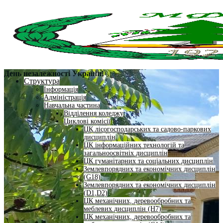
День незалежності України!
Структура
Інформація
Адміністрація
Навчальна частина
Відділення коледжу
Циклові комісії
ЦК лісогосподарських та садово-паркових
дисциплін
ЦК інформаційних технологій та
загальноосвітніх дисциплін
ЦК гуманітарних та соціальних дисциплін
Землевпорядних та економічних дисциплін
(G18)
Землевпорядних та економічних дисциплін
(D1,D2)
ЦК механічних, деревообробних та
меблевих дисциплін (H7)
ЦК механічних, деревообробних та