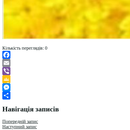
Кількість переглядів:
0
Facebook
Email
Viber
Google
Classroom
Messenger
Поділитися
Навігація записів
Попередній запис
Наступний запис