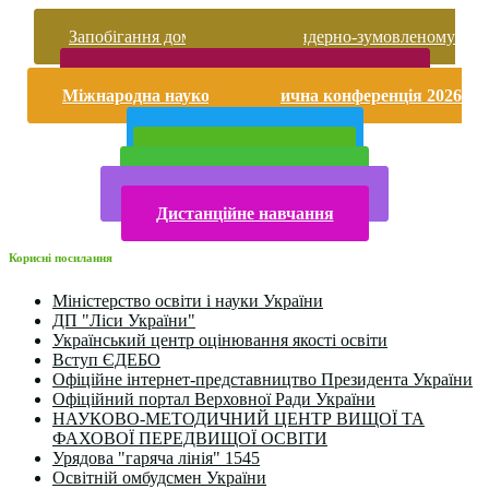
Запобігання домашньому та гендерно-зумовленому
насильству
Безпека життєдіяльності і охорона праці
Міжнародна науково-практична конференція 2026
року
Публічна інформація
Прийом у 2025 році
Електронна бібліотека
Конкурси та олімпіади 2024
Дистанційне навчання
Корисні посилання
Міністерство освіти і науки України
ДП "Ліси України"
Український центр оцінювання якості освіти
Вступ ЄДЕБО
Офіційне інтернет-представництво Президента України
Офіційний портал Верховної Ради України
НАУКОВО-МЕТОДИЧНИЙ ЦЕНТР ВИЩОЇ ТА
ФАХОВОЇ ПЕРЕДВИЩОЇ ОСВІТИ
Урядова "гаряча лінія" 1545
Освітній омбудсмен України