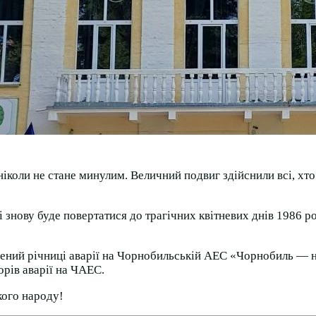
коли не стане минулим. Величний подвиг здійснили всі, хто 
і знову буде повертатися до трагічних квітневих днів 1986 
ений річниці аварії на Чорнобильській АЕС «Чорнобиль — наш
орів аварії на ЧАЕС.
кого народу!