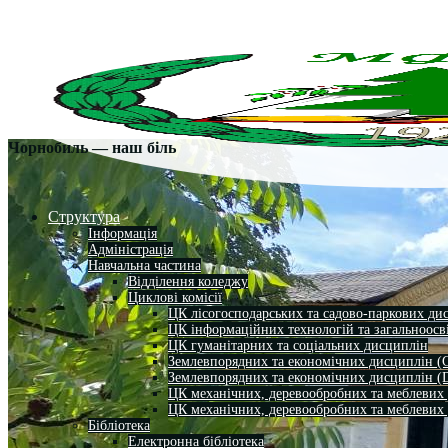
Чорнобиль — наш біль
Структура
Інформація
Адміністрація
Навчальна частина
Відділення коледжу
Циклові комісії
ЦК лісогосподарських та садово-паркових ди
ЦК інформаційних технологій та загальноосв
ЦК гуманітарних та соціальних дисциплін
Землевпорядних та економічних дисциплін (
Землевпорядних та економічних дисциплін (
ЦК механічних, деревообробних та меблевих
ЦК механічних, деревообробних та меблевих
Бібліотека
Електронна бібліотека