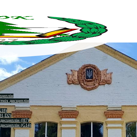
сциплін
ітніх дисциплін
G18)
D1,D2)
 дисциплін (H7)
 дисциплін (G14)