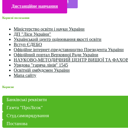
Конкурси та олімпіади 2024
Дистанційне навчання
Корисні посилання
Міністерство освіти і науки України
ДП "Ліси України"
Український центр оцінювання якості освіти
Вступ ЄДЕБО
Офіційне інтернет-представництво Президента України
Офіційний портал Верховної Ради України
НАУКОВО-МЕТОДИЧНИЙ ЦЕНТР ВИЩОЇ ТА ФАХОВ
Урядова "гаряча лінія" 1545
Освітній омбудсмен України
Мапа сайту
Корисне
Банківські реквізити
Газета "ПроЛісок"
Студ.самоврядування
Постанова