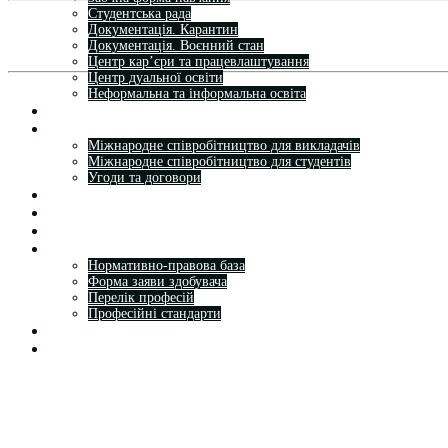
Студентська рада
Документація. Карантин
Документація. Воєнний стан
Центр кар’єри та працевлаштування
Центр дуальної освіти
Неформальна та інформальна освіта
Вступникам
Міжнародне співробітництво
Міжнародне співробітництво для викладачів
Міжнародне співробітництво для студентів
Угоди та договори
Вісник
Контакти
Публічність
Кваліфікаційний центр МФК
Нормативно-правова база
Форма заяви здобувача
Перелік професій
Професійні стандарти
Майстри сервісних центрів
Про формальну, неформальну та інформальну освіту