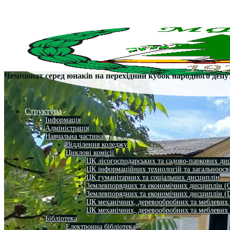
Чемпіонат серед юнаків на перехідний кубок народного деп
Структура
Інформація
Адміністрація
Навчальна частина
Відділення коледжу
Циклові комісії
ЦК лісогосподарських та садово-паркових ди
ЦК інформаційних технологій та загальноосв
ЦК гуманітарних та соціальних дисциплін
Землевпорядних та економічних дисциплін (
Землевпорядних та економічних дисциплін (
ЦК механічних, деревообробних та меблевих
ЦК механічних, деревообробних та меблевих
Бібліотека
Електронна бібліотека