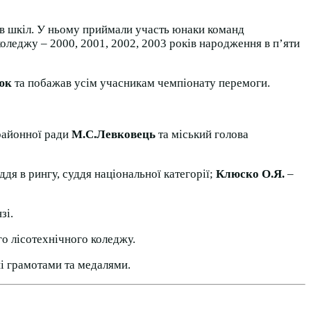
ів шкіл. У ньому приймали участь юнаки команд
леджу – 2000, 2001, 2002, 2003 років народження в п’яти
юк
та побажав усім учасникам чемпіонату перемоги.
 районної ради
М.С.Левковець
та міський голова
ддя в рингу, суддя національної категорії;
Клюско О.Я.
–
зі.
о лісотехнічного коледжу.
і грамотами та медалями.