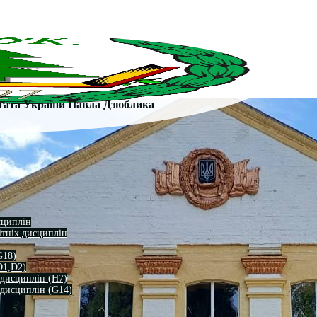
утата України Павла Дзюблика
сциплін
ітніх дисциплін
G18)
D1,D2)
 дисциплін (H7)
 дисциплін (G14)