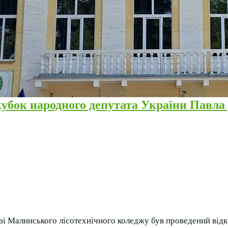
кубок народного депутата України Павл
азі Малинського лісотехнічного коледжу був проведений від