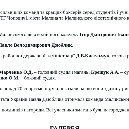
сильніших команд та кращих боксерів серед студентів і учн
Г Чоповичі, міста Малина та Малинського лісотехнічного ко
 Малинського лісотехнічного коледжу
Ігор Дмитрович Іван
Павло Володимирович Дзюблик
.
ва районної державної адміністрації
Д.В.Кисельчук
, голова
Марченко О.Д.
– головний суддя змагань;
Крещук А.А.
– су
нко О.М.
– боковий суддя.
 понад 70 спортсменів, які показали на що вони здатні у рин
утата України Павла Дзюблика отримала команда Малинськог
 поєдинків нагороди. Всі учасники змагань були нагороджен
ГАЛЕРЕЯ