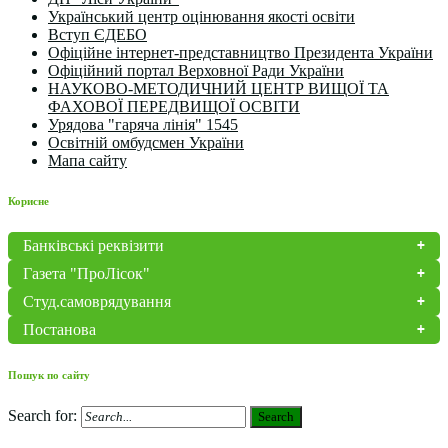
Український центр оцінювання якості освіти
Вступ ЄДЕБО
Офіційне інтернет-представництво Президента України
Офіційний портал Верховної Ради України
НАУКОВО-МЕТОДИЧНИЙ ЦЕНТР ВИЩОЇ ТА
ФАХОВОЇ ПЕРЕДВИЩОЇ ОСВІТИ
Урядова "гаряча лінія" 1545
Освітній омбудсмен України
Мапа сайту
Корисне
Банківські реквізити
Газета "ПроЛісок"
Студ.самоврядування
Постанова
Пошук по сайту
Search for:
Search