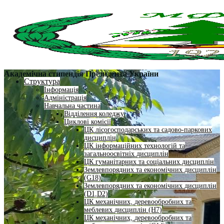
Академічна стипендія Президента України
Структура
Інформація
Адміністрація
Навчальна частина
Відділення коледжу
Циклові комісії
ЦК лісогосподарських та садово-паркових
дисциплін
ЦК інформаційних технологій та
загальноосвітніх дисциплін
ЦК гуманітарних та соціальних дисциплін
Землевпорядних та економічних дисциплін
(G18)
Землевпорядних та економічних дисциплін
(D1,D2)
ЦК механічних, деревообробних та
меблевих дисциплін (H7)
ЦК механічних, деревообробних та