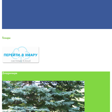
Хмара
Дендропарк