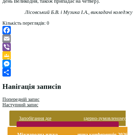
день Великодня, також припадає на четвер).
Лісовський Б.В. і Музика І.А., викладачі коледжу
Кількість переглядів:
0
Facebook
Email
Viber
Google
Classroom
Messenger
Поділитися
Навігація записів
Попередній запис
Наступний запис
Запобігання домашньому та гендерно-зумовленому
насильству
Безпека життєдіяльності і охорона праці
Міжнародна науково-практична конференція 2026