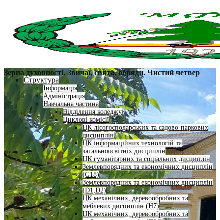
Зерна духовності. Звичаї, свята, обряди. Чистий четвер
Структура
Інформація
Адміністрація
Навчальна частина
Відділення коледжу
Циклові комісії
ЦК лісогосподарських та садово-паркових
дисциплін
ЦК інформаційних технологій та
загальноосвітніх дисциплін
ЦК гуманітарних та соціальних дисциплін
Землевпорядних та економічних дисциплін
(G18)
Землевпорядних та економічних дисциплін
(D1,D2)
ЦК механічних, деревообробних та
меблевих дисциплін (H7)
ЦК механічних, деревообробних та