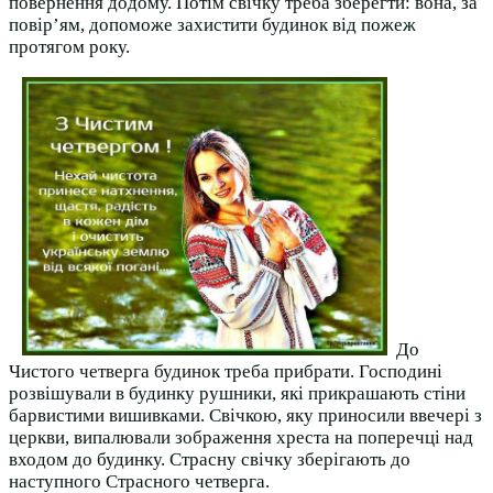
повернення додому. Потім свічку треба зберегти: вона, за
повір’ям, допоможе захистити будинок від пожеж
протягом року.
До
Чистого четверга будинок треба прибрати. Господині
розвішували в будинку рушники, які прикрашають стіни
барвистими вишивками. Свічкою, яку приносили ввечері з
церкви, випалювали зображення хреста на поперечці над
входом до будинку. Страсну свічку зберігають до
наступного Страсного четверга.