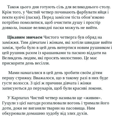
Також цього дня готують сіль для великоднього столу.
Крім того, у Чистий четвер починають фарбувати яйця і
пекти кулічі (паски). Перед замісом тіста обов’язково
потрібно помолитися, щоб очистити душу і простір
довкола, інакше великодні паски можуть не вийти.
Цікавим звичаєм
Чистого четверга був обряд на
заміжжя. Тим дівчатам і жінкам, які хотіли швидше вийти
заміж, треба було в цей день витертися новим рушником і
цей рушник разом із крашанками та паскою віддати на
Великдень людям, які просять милостиню. Це має
прискорити день весілля.
Мами намагалися в цей день зробити своїм дітям
першу стрижку. Вважалося, що в такому разі в них буде
густе волосся. З цієї ж причини дівчата і жінки
записуються до перукарів, щоб були красиві локони.
У Карпатах Чистий четвер називали ще «живим».
Гуцули з цієї нагоди розпалювали вогонь і тримали його
доти, доки не виганяли тварин на пасовища. Ним
обкурювали домашню худобу від злих духів.