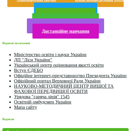
року
Публічна інформація
Прийом у 2025 році
Електронна бібліотека
Конкурси та олімпіади 2024
Дистанційне навчання
Корисні посилання
Міністерство освіти і науки України
ДП "Ліси України"
Український центр оцінювання якості освіти
Вступ ЄДЕБО
Офіційне інтернет-представництво Президента України
Офіційний портал Верховної Ради України
НАУКОВО-МЕТОДИЧНИЙ ЦЕНТР ВИЩОЇ ТА
ФАХОВОЇ ПЕРЕДВИЩОЇ ОСВІТИ
Урядова "гаряча лінія" 1545
Освітній омбудсмен України
Мапа сайту
Корисне