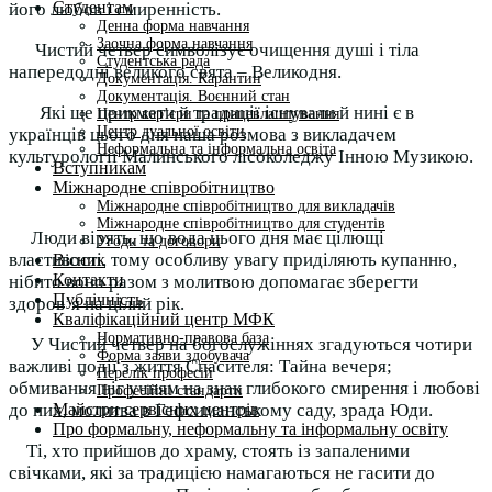
Студентам
його любов і смиренність.
Денна форма навчання
Заочна форма навчання
Чистий четвер символізує очищення душі і тіла
Студентська рада
напередодні великого свята – Великодня.
Документація. Карантин
Документація. Воєнний стан
Які ще прикмети й традиції існували й нині є в
Центр кар’єри та працевлаштування
Центр дуальної освіти
українців цього дня наша розмова з викладачем
Неформальна та інформальна освіта
культурології Малинського лісоколеджу Інною Музикою.
Вступникам
Міжнародне співробітництво
Міжнародне співробітництво для викладачів
Міжнародне співробітництво для студентів
Люди вірять, що вода цього дня має цілющі
Угоди та договори
властивості, тому особливу увагу приділяють купанню,
Вісник
Контакти
нібито воно разом з молитвою допомагає зберегти
Публічність
здоров’я на цілий рік.
Кваліфікаційний центр МФК
Нормативно-правова база
У Чистий четвер на богослужіннях згадуються чотири
Форма заяви здобувача
важливі події з життя Спасителя: Тайна вечеря;
Перелік професій
обмивання ніг учням на знак глибокого смирення і любові
Професійні стандарти
Майстри сервісних центрів
до них, молитва в Гефсиманському саду, зрада Юди.
Про формальну, неформальну та інформальну освіту
Ті, хто прийшов до храму, стоять із запаленими
свічками, які за традицією намагаються не гасити до