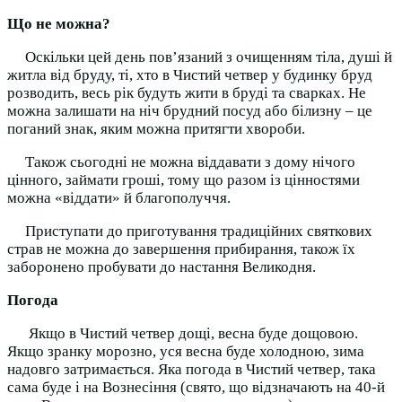
Що не можна?
Оскільки цей день пов’язаний з очищенням тіла, душі й
житла від бруду, ті, хто в Чистий четвер у будинку бруд
розводить, весь рік будуть жити в бруді та сварках. Не
можна залишати на ніч брудний посуд або білизну – це
поганий знак, яким можна притягти хвороби.
Також сьогодні не можна віддавати з дому нічого
цінного, займати гроші, тому що разом із цінностями
можна «віддати» й благополуччя.
Приступати до приготування традиційних святкових
страв не можна до завершення прибирання, також їх
заборонено пробувати до настання Великодня.
Погода
Якщо в Чистий четвер дощі, весна буде дощовою.
Якщо зранку морозно, уся весна буде холодною, зима
надовго затримається. Яка погода в Чистий четвер, така
сама буде і на Вознесіння (свято, що відзначають на 40-й