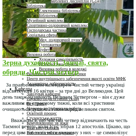
меблевих дисциплін (G14)
Бібліотека
Електронна бібліотека
Бібліотека
Музейний комплекс
Спортивно-оздоровчий комплекс
Господарська частина
Соціальна сфера
Мед. оздоровчий пункт
Гуртожитки
Буфет
Виховна робота
Художня самодіяльність
Зерна духовності. Звичаї, свята,
Психологічна служба
Виховна робота в коледжі
обряди. Чистий четвер
Виробниче навчання і практики
Центр внутрішнього забезпечення якості освіти МФК
Академічна доброчесність
За православним календарем Чистий четвер українці
Кафедра
відсвяткують 16 квітня – за три дні до Великодня. Цей
Завідувач кафедри
день також називають Великим Четвергом – він є дуже
Науково-педагогічний склад
важливим на страсному тижні, коли всі християни
Вступнику
Науково-дослідницька робота
очищаються душею і тілом перед великим святом
.
Освітній процес
Студентське життя
Вважається, що Чистий четвер відзначають на честь
Комунікаційні зв’язки
Таємної вечері, коли Ісус зібрав 12 апостолів. Цікаво, що
База випускників
перед цим він омив ноги кожному з них – це символізує
Робота зі стейкхолдерами