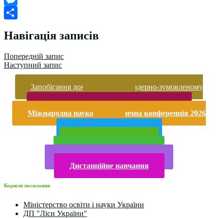
Classroom
Messenger
Поділитися
Навігація записів
Попередній запис
Наступний запис
Запобігання домашньому та гендерно-зумовленому
насильству
Безпека життєдіяльності і охорона праці
Міжнародна науково-практична конференція 2026
року
Публічна інформація
Прийом у 2025 році
Електронна бібліотека
Конкурси та олімпіади 2024
Дистанційне навчання
Корисні посилання
Міністерство освіти і науки України
ДП "Ліси України"