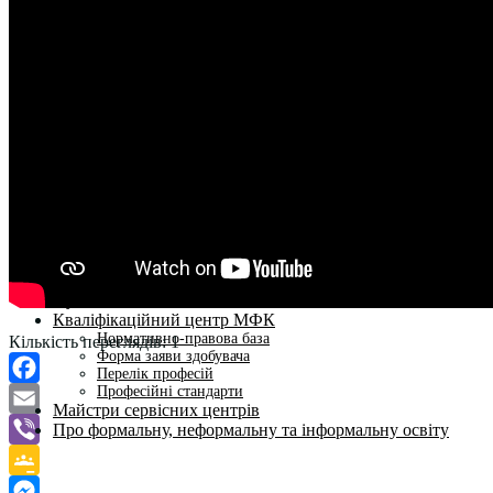
Студентам
Денна форма навчання
Заочна форма навчання
Студентська рада
Документація. Карантин
Документація. Воєнний стан
Центр кар’єри та працевлаштування
Центр дуальної освіти
Неформальна та інформальна освіта
Вступникам
Міжнародне співробітництво
Міжнародне співробітництво для викладачів
Міжнародне співробітництво для студентів
Угоди та договори
Вісник
Контакти
Публічність
Кваліфікаційний центр МФК
Нормативно-правова база
Кількість переглядів:
1
Форма заяви здобувача
Перелік професій
Професійні стандарти
Facebook
Майстри сервісних центрів
Email
Про формальну, неформальну та інформальну освіту
Viber
Google