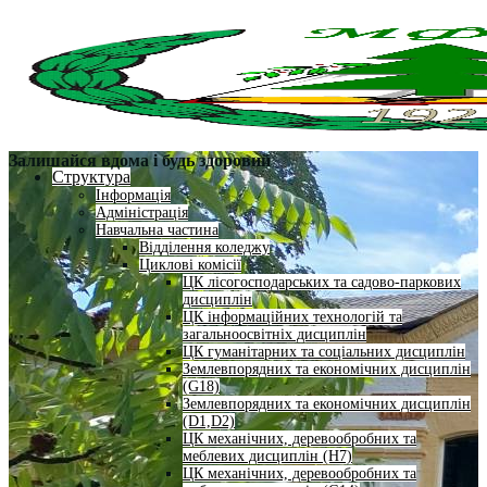
Залишайся вдома і будь здоровий
Структура
Інформація
Адміністрація
Навчальна частина
Відділення коледжу
Циклові комісії
ЦК лісогосподарських та садово-паркових
дисциплін
ЦК інформаційних технологій та
загальноосвітніх дисциплін
ЦК гуманітарних та соціальних дисциплін
Землевпорядних та економічних дисциплін
(G18)
Землевпорядних та економічних дисциплін
(D1,D2)
ЦК механічних, деревообробних та
меблевих дисциплін (H7)
ЦК механічних, деревообробних та