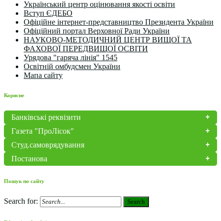
Український центр оцінювання якості освіти
Вступ ЄДЕБО
Офіційне інтернет-представництво Президента України
Офіційний портал Верховної Ради України
НАУКОВО-МЕТОДИЧНИЙ ЦЕНТР ВИЩОЇ ТА
ФАХОВОЇ ПЕРЕДВИЩОЇ ОСВІТИ
Урядова "гаряча лінія" 1545
Освітній омбудсмен України
Мапа сайту
Корисне
Банківські реквізити
Газета "ПроЛісок"
Студ.самоврядування
Постанова
Пошук по сайту
Search for:
Search