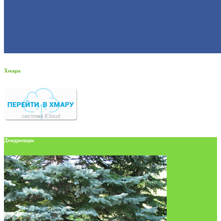
Хмара
Дендропарк