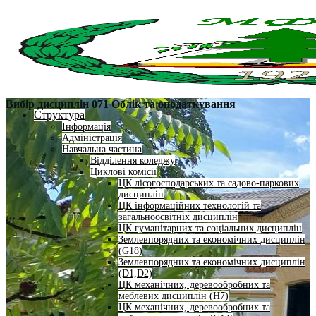
Вибір дисциплін 071 Облік та оподаткування
Структура
Інформація
Адміністрація
Навчальна частина
Відділення коледжу
Циклові комісії
ЦК лісогосподарських та садово-паркових
дисциплін
ЦК інформаційних технологій та
загальноосвітніх дисциплін
ЦК гуманітарних та соціальних дисциплін
Землевпорядних та економічних дисциплін
(G18)
Землевпорядних та економічних дисциплін
(D1,D2)
ЦК механічних, деревообробних та
меблевих дисциплін (H7)
ЦК механічних, деревообробних та