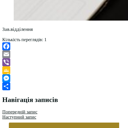
Зав.відділення
Кількість переглядів:
1
Facebook
Email
Viber
Google
Classroom
Messenger
Поділитися
Навігація записів
Попередній запис
Наступний запис