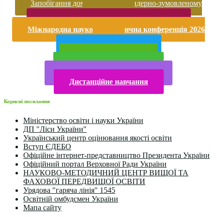
Запобігання домашньому та гендерно-зумовленому
насильству
Безпека життєдіяльності і охорона праці
Міжнародна науково-практична конференція 2026
року
Публічна інформація
Прийом у 2025 році
Електронна бібліотека
Конкурси та олімпіади 2024
Дистанційне навчання
Корисні посилання
Міністерство освіти і науки України
ДП "Ліси України"
Український центр оцінювання якості освіти
Вступ ЄДЕБО
Офіційне інтернет-представництво Президента України
Офіційний портал Верховної Ради України
НАУКОВО-МЕТОДИЧНИЙ ЦЕНТР ВИЩОЇ ТА
ФАХОВОЇ ПЕРЕДВИЩОЇ ОСВІТИ
Урядова "гаряча лінія" 1545
Освітній омбудсмен України
Мапа сайту