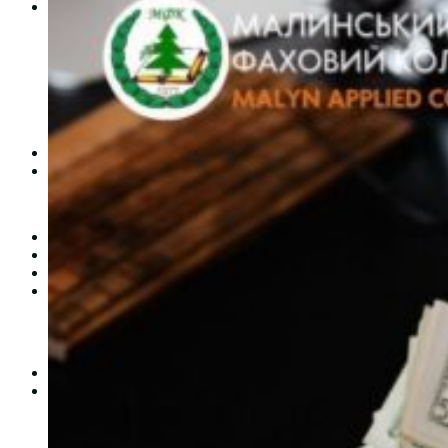
Студентам
Денна форма навчання
Заочна форма навчання
Студентська рада
Документація. Карантин
Документація. Воєнний стан
Центр кар’єри та працевлаштування
Центр дуальної освіти
Неформальна та інформальна освіта
Вступникам
Міжнародне співробітництво
Міжнародне співробітництво для викладачів
Міжнародне співробітництво для студентів
Угоди та договори
Вісник
Контакти
Публічність
Кваліфікаційний центр МФК
Нормативно-правова база
Форма заяви здобувача
Перелік професій
Професійні стандарти
Майстри сервісних центрів
Про формальну, неформальну та інформальну освіту