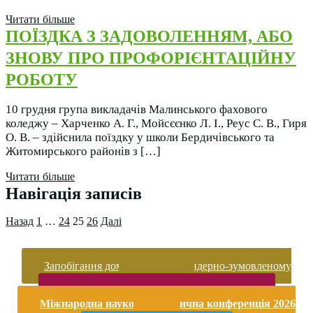
Читати більше
ПОЇЗДКА З ЗАДОВОЛЕННЯМ, АБО
ЗНОВУ ПРО ПРОФОРІЄНТАЦІЙНУ
РОБОТУ
10 грудня група викладачів Малинського фахового
коледжу ‒ Харченко А. Г., Мойсєєнко Л. І., Реус С. В., Гиря
О. В. ‒ здійснила поїздку у школи Бердичівського та
Житомирського районів з […]
Читати більше
Навігація записів
Назад
1
…
24
25
26
Далі
Запобігання домашньому та гендерно-зумовленому
насильству
Безпека життєдіяльності і охорона праці
Міжнародна науково-практична конференція 2026