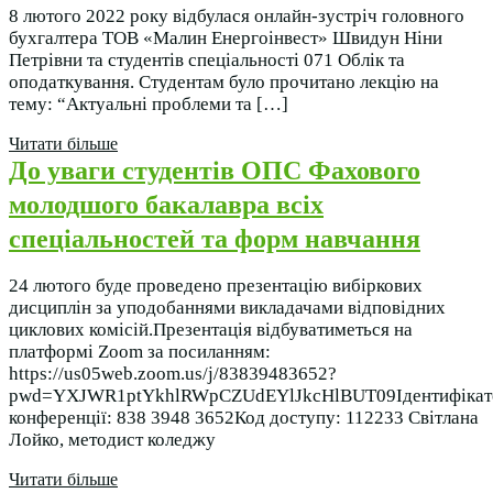
8 лютого 2022 року відбулася онлайн-зустріч головного
бухгалтера ТОВ «Малин Енергоінвест» Швидун Ніни
Петрівни та студентів спеціальності 071 Облік та
оподаткування. Студентам було прочитано лекцію на
тему: “Актуальні проблеми та […]
Читати більше
До уваги студентів ОПС Фахового
молодшого бакалавра всіх
спеціальностей та форм навчання
24 лютого буде проведено презентацію вибіркових
дисциплін за уподобаннями викладачами відповідних
циклових комісій.Презентація відбуватиметься на
платформі Zoom за посиланням:
https://us05web.zoom.us/j/83839483652?
pwd=YXJWR1ptYkhlRWpCZUdEYlJkcHlBUT09Ідентифікат
конференції: 838 3948 3652Код доступу: 112233 Світлана
Лойко, методист коледжу
Читати більше