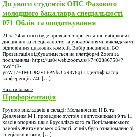
До уваги студентів ОПС Фахового
молодшого бакалавра спеціальності
071 Облік та оподаткування
21 та 24 лютого буде проведено презентацію вибіркових
дисциплін за спеціальністю та уподобаннями викладачами
відповідних циклових комісій. Вибір дисциплін, БО
Презентація відбуватиметься на платформі Zoom за
посиланням: https://us04web.zoom.us/j/74028867584?
pwd=tR-
ynW17eTM0DRavLFPNbOIx98v8qI.1Ідентифікатор
конференції: 740 […]
Читати більше
Профорієнтація
Групою викладачів в складі: Мельниченко Н.В. та
Деняченка М.І. проведено зустріч з випускниками 9 та 11
класів опорних шкіл Брусилівського та Попільнянського
районів Житомирської області. Учнів було ознайомлено зі
спеціальностями, […]