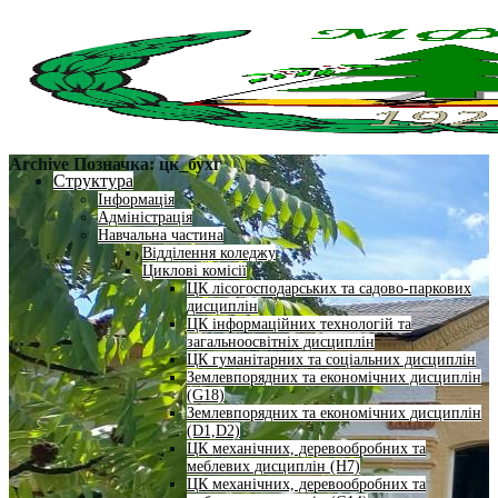
Archive Позначка:
цк_бухг
Структура
Інформація
Адміністрація
Навчальна частина
Відділення коледжу
Циклові комісії
ЦК лісогосподарських та садово-паркових
дисциплін
ЦК інформаційних технологій та
загальноосвітніх дисциплін
ЦК гуманітарних та соціальних дисциплін
Землевпорядних та економічних дисциплін
(G18)
Землевпорядних та економічних дисциплін
(D1,D2)
ЦК механічних, деревообробних та
меблевих дисциплін (H7)
ЦК механічних, деревообробних та