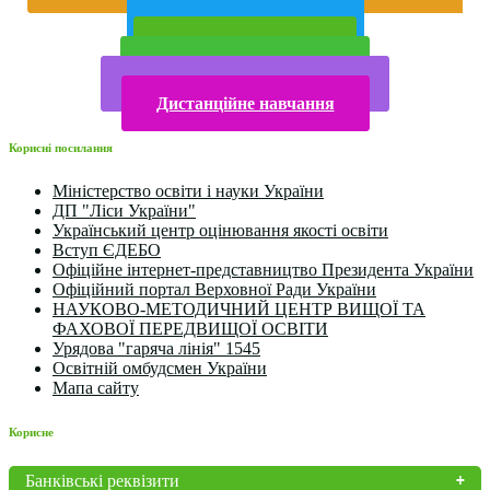
року
Публічна інформація
Прийом у 2025 році
Електронна бібліотека
Конкурси та олімпіади 2024
Дистанційне навчання
Корисні посилання
Міністерство освіти і науки України
ДП "Ліси України"
Український центр оцінювання якості освіти
Вступ ЄДЕБО
Офіційне інтернет-представництво Президента України
Офіційний портал Верховної Ради України
НАУКОВО-МЕТОДИЧНИЙ ЦЕНТР ВИЩОЇ ТА
ФАХОВОЇ ПЕРЕДВИЩОЇ ОСВІТИ
Урядова "гаряча лінія" 1545
Освітній омбудсмен України
Мапа сайту
Корисне
Банківські реквізити