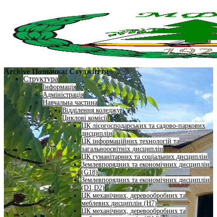
Archive Позначка:
Студжиття
Структура
Інформація
Адміністрація
Навчальна частина
Відділення коледжу
Циклові комісії
ЦК лісогосподарських та садово-паркових
дисциплін
ЦК інформаційних технологій та
загальноосвітніх дисциплін
ЦК гуманітарних та соціальних дисциплін
Землевпорядних та економічних дисциплін
(G18)
Землевпорядних та економічних дисциплін
(D1,D2)
ЦК механічних, деревообробних та
меблевих дисциплін (H7)
ЦК механічних, деревообробних та