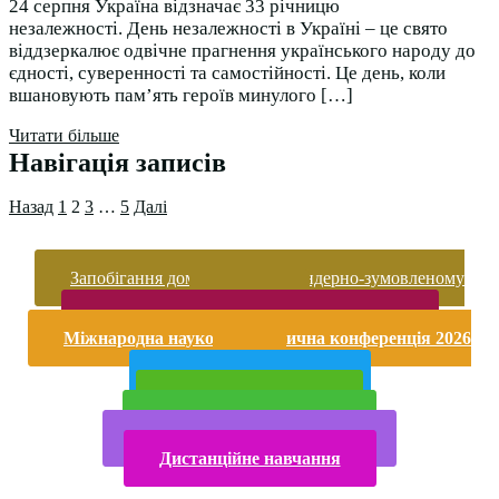
24 серпня Україна відзначає 33 річницю
незалежності. День незалежності в Україні – це свято
віддзеркалює одвічне прагнення українського народу до
єдності, суверенності та самостійності. Це день, коли
вшановують пам’ять героїв минулого […]
Читати більше
Навігація записів
Назад
1
2
3
…
5
Далі
Запобігання домашньому та гендерно-зумовленому
насильству
Безпека життєдіяльності і охорона праці
Міжнародна науково-практична конференція 2026
року
Публічна інформація
Прийом у 2025 році
Електронна бібліотека
Конкурси та олімпіади 2024
Дистанційне навчання