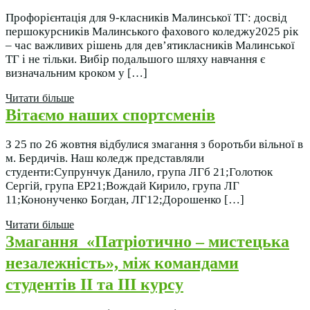
Профорієнтація для 9-класників Малинської ТГ: досвід
першокурсників Малинського фахового коледжу2025 рік
– час важливих рішень для дев’ятикласників Малинської
ТГ і не тільки. Вибір подальшого шляху навчання є
визначальним кроком у […]
Читати більше
Вітаємо наших спортсменів
З 25 по 26 жовтня відбулися змагання з боротьби вільної в
м. Бердичів. Наш коледж представляли
студенти:Супрунчук Данило, група ЛГб 21;Голотюк
Сергій, група ЕР21;Вождай Кирило, група ЛГ
11;Кононученко Богдан, ЛГ12;Дорошенко […]
Читати більше
Змагання «Патріотично – мистецька
незалежність», між командами
студентів ІІ та ІІІ курсу