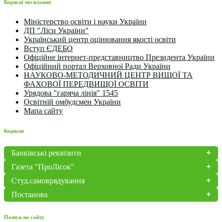
Корисні посилання
Міністерство освіти і науки України
ДП "Ліси України"
Український центр оцінювання якості освіти
Вступ ЄДЕБО
Офіційне інтернет-представництво Президента України
Офіційний портал Верховної Ради України
НАУКОВО-МЕТОДИЧНИЙ ЦЕНТР ВИЩОЇ ТА
ФАХОВОЇ ПЕРЕДВИЩОЇ ОСВІТИ
Урядова "гаряча лінія" 1545
Освітній омбудсмен України
Мапа сайту
Корисне
Банківські реквізити
Газета "ПроЛісок"
Студ.самоврядування
Постанова
Пошук по сайту