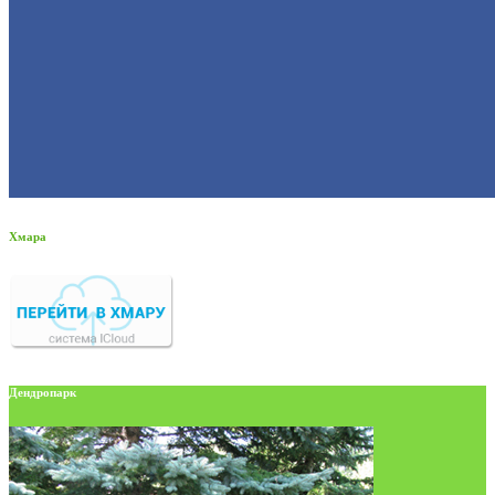
Хмара
Дендропарк