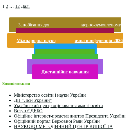
1
2
…
12
Далі
Запобігання домашньому та гендерно-зумовленому
насильству
Безпека життєдіяльності і охорона праці
Міжнародна науково-практична конференція 2026
року
Публічна інформація
Прийом у 2025 році
Електронна бібліотека
Конкурси та олімпіади 2024
Дистанційне навчання
Корисні посилання
Міністерство освіти і науки України
ДП "Ліси України"
Український центр оцінювання якості освіти
Вступ ЄДЕБО
Офіційне інтернет-представництво Президента України
Офіційний портал Верховної Ради України
НАУКОВО-МЕТОДИЧНИЙ ЦЕНТР ВИЩОЇ ТА