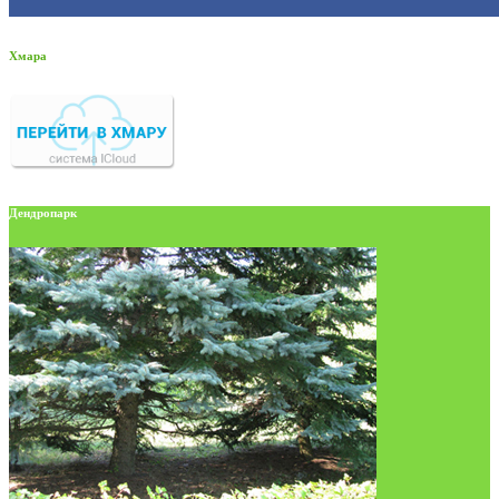
Хмара
Дендропарк