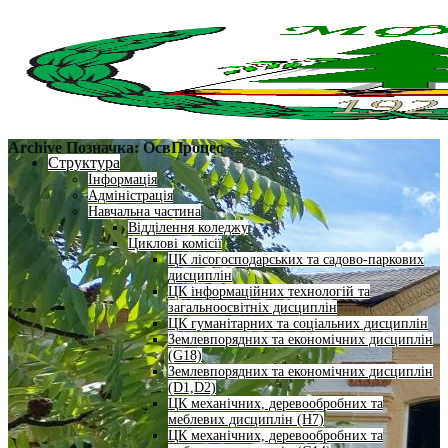
Archive Позначка:
ОсвПроцес
Структура
Інформація
Адміністрація
Навчальна частина
Відділення коледжу
Циклові комісії
ЦК лісогосподарських та садово-паркових
дисциплін
ЦК інформаційних технологій та
загальноосвітніх дисциплін
ЦК гуманітарних та соціальних дисциплін
Землевпорядних та економічних дисциплін
(G18)
Землевпорядних та економічних дисциплін
(D1,D2)
ЦК механічних, деревообробних та
меблевих дисциплін (H7)
ЦК механічних, деревообробних та