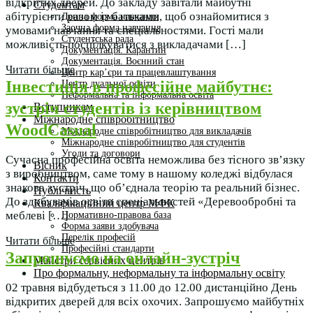
відкритих дверей. До закладу завітали майбутні
Студентам
абітурієнти разом із батьками, щоб ознайомитися з
Денна форма навчання
Заочна форма навчання
умовами навчання та спеціальностями. Гості мали
Студентська рада
можливість поспілкуватися з викладачами […]
Документація. Карантин
Документація. Воєнний стан
Читати більше
Центр кар’єри та працевлаштування
Інвестиція в професійне майбутнє:
Центр дуальної освіти
Неформальна та інформальна освіта
зустріч студентів із керівництвом
Вступникам
Міжнародне співробітництво
WoodCasual
Міжнародне співробітництво для викладачів
Міжнародне співробітництво для студентів
Угоди та договори
Сучасна професійна освіта неможлива без тісного зв’язку
Вісник
з виробництвом, саме тому в нашому коледжі відбулася
Контакти
знакова зустріч, що об’єднала теорію та реальний бізнес.
Публічність
До здобувачів освіти спеціальностей «Деревообробні та
Кваліфікаційний центр МФК
меблеві […]
Нормативно-правова база
Форма заяви здобувача
Перелік професій
Читати більше
Професійні стандарти
Запрошуємо на онлайн-зустріч
Майстри сервісних центрів
Про формальну, неформальну та інформальну освіту
02 травня відбудеться з 11.00 до 12.00 дистанційно День
відкритих дверей для всіх охочих. Запрошуємо майбутніх