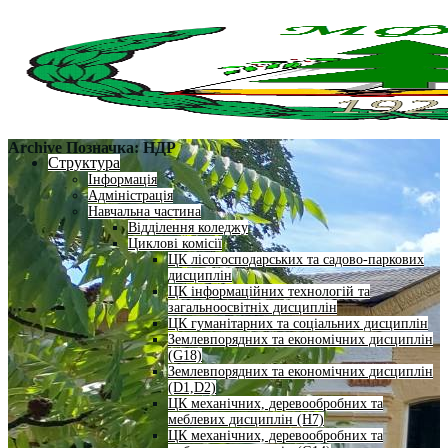
Archive Позначка:
НДР
Структура
Інформація
Адміністрація
Навчальна частина
Відділення коледжу
Циклові комісії
ЦК лісогосподарських та садово-паркових
дисциплін
ЦК інформаційних технологій та
загальноосвітніх дисциплін
ЦК гуманітарних та соціальних дисциплін
Землевпорядних та економічних дисциплін
(G18)
Землевпорядних та економічних дисциплін
(D1,D2)
ЦК механічних, деревообробних та
меблевих дисциплін (H7)
ЦК механічних, деревообробних та