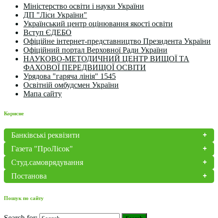
Міністерство освіти і науки України
ДП "Ліси України"
Український центр оцінювання якості освіти
Вступ ЄДЕБО
Офіційне інтернет-представництво Президента України
Офіційний портал Верховної Ради України
НАУКОВО-МЕТОДИЧНИЙ ЦЕНТР ВИЩОЇ ТА
ФАХОВОЇ ПЕРЕДВИЩОЇ ОСВІТИ
Урядова "гаряча лінія" 1545
Освітній омбудсмен України
Мапа сайту
Корисне
Банківські реквізити
Газета "ПроЛісок"
Студ.самоврядування
Постанова
Пошук по сайту
Search for: