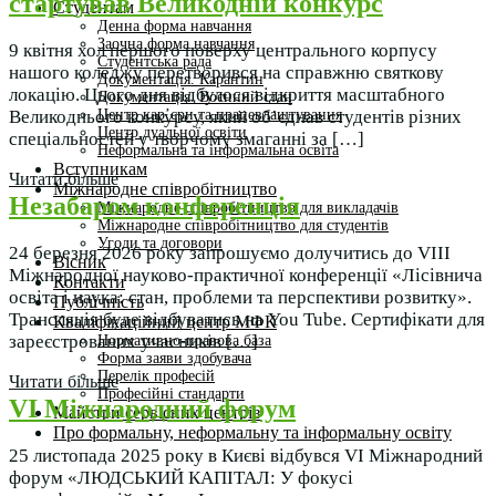
стартував Великодній конкурс
Студентам
Денна форма навчання
Заочна форма навчання
9 квітня хол першого поверху центрального корпусу
Студентська рада
нашого коледжу перетворився на справжню святкову
Документація. Карантин
локацію. Цього дня відбулося відкриття масштабного
Документація. Воєнний стан
Центр кар’єри та працевлаштування
Великоднього конкурсу, який об’єднав студентів різних
Центр дуальної освіти
спеціальностей у творчому змаганні за […]
Неформальна та інформальна освіта
Вступникам
Читати більше
Міжнародне співробітництво
Незабаром конференція
Міжнародне співробітництво для викладачів
Міжнародне співробітництво для студентів
Угоди та договори
24 березня 2026 року запрошуємо долучитись до VІІІ
Вісник
Міжнародної науково-практичної конференції «Лісівнича
Контакти
освіта і наука: стан, проблеми та перспективи розвитку».
Публічність
Трансляція буде відбуватись на You Tube. Сертифікати для
Кваліфікаційний центр МФК
зареєстрованих учасників […]
Нормативно-правова база
Форма заяви здобувача
Перелік професій
Читати більше
Професійні стандарти
VI Міжнародний форум
Майстри сервісних центрів
Про формальну, неформальну та інформальну освіту
25 листопада 2025 року в Києві відбувся VI Міжнародний
форум «ЛЮДСЬКИЙ КАПІТАЛ: У фокусі