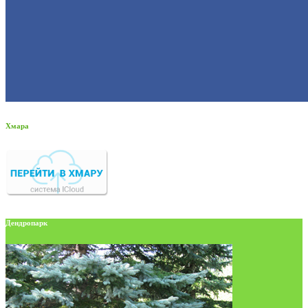
Хмара
Дендропарк