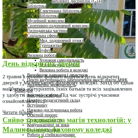
меблевих дисциплін (G14)
Бібліотека
Електронна бібліотека
Бібліотека
Музейний комплекс
Спортивно-оздоровчий комплекс
Господарська частина
Соціальна сфера
Мед. оздоровчий пункт
Гуртожитки
Буфет
Виховна робота
Художня самодіяльність
День відкритих дверей
Психологічна служба
Виховна робота в коледжі
Виробниче навчання і практики
2 травня в онлайн-форматі відбувся День відкритих
Центр внутрішнього забезпечення якості освіти МФК
дверей у Малинському фаховому коледжі. Захід об’єднав
Академічна доброчесність
майбутніх абітурієнтів, їхніх батьків та всіх зацікавлених
Кафедра
у здобутті якісної освіти. Під час зустрічі учасники
Завідувач кафедри
Науково-педагогічний склад
ознайомилися […]
Вступнику
Науково-дослідницька робота
Читати більше
Освітній процес
Сяйво традицій та магія технологій: у
Студентське життя
Комунікаційні зв’язки
Малинському фаховому коледжі
База випускників
Робота зі стейкхолдерами