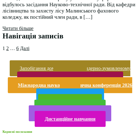
відбулось засідання Науково-технічної ради. Від кафедри
лісівництва та захисту лісу Малинського фахового
коледжу, як постійний член ради, в […]
Читати більше
Навігація записів
1
2
…
6
Далі
Запобігання домашньому та гендерно-зумовленому
насильству
Безпека життєдіяльності і охорона праці
Міжнародна науково-практична конференція 2026
року
Публічна інформація
Прийом у 2025 році
Електронна бібліотека
Конкурси та олімпіади 2024
Дистанційне навчання
Корисні посилання