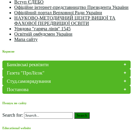
Вступ ЄДЕБО
Офіційне інтернет-представництво Президента України
Офіційний портал Верховної Ради України
НАУКОВО-МЕТОДИЧНИЙ ЦЕНТР ВИЩОЇ ТА
ФАХОВОЇ ПЕРЕДВИЩОЇ ОСВІТИ
Урядова "гаряча лінія" 1545
Освітній омбудсмен України
Мапа сайту
Корисне
Банківські реквізити
Газета "ПроЛісок"
Студ.самоврядування
Постанова
Пошук по сайту
Search for:
Search
Educational website