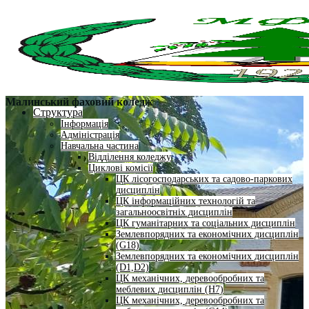
Малинський фаховий коледж
Структура
Інформація
Адміністрація
Навчальна частина
Відділення коледжу
Циклові комісії
ЦК лісогосподарських та садово-паркових
дисциплін
ЦК інформаційних технологій та
загальноосвітніх дисциплін
ЦК гуманітарних та соціальних дисциплін
Землевпорядних та економічних дисциплін
(G18)
Землевпорядних та економічних дисциплін
(D1,D2)
ЦК механічних, деревообробних та
меблевих дисциплін (H7)
ЦК механічних, деревообробних та