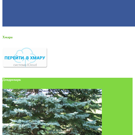
Хмара
Дендропарк