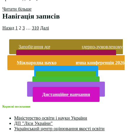
Читати більше
Навігація записів
Назад
1
2
3
…
310
Далі
Запобігання домашньому та гендерно-зумовленому
насильству
Безпека життєдіяльності і охорона праці
Міжнародна науково-практична конференція 2026
року
Публічна інформація
Прийом у 2025 році
Електронна бібліотека
Конкурси та олімпіади 2024
Дистанційне навчання
Корисні посилання
Міністерство освіти і науки України
ДП "Ліси України"
Український центр оцінювання якості освіти