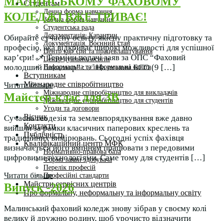
МАЛИНСЬКОМУ ФАХОВОМУ
Студентам
Денна форма навчання
КОЛЕДЖІ ВЖЕ ТРИВАЄ!
Заочна форма навчання
Студентська рада
Документація. Карантин
Обирайте сучасну освіту, якісну практичну підготовку та
Документація. Воєнний стан
професію, яка відкриває широкі можливості для успішної
Центр кар’єри та працевлаштування
кар’єри! 📌 Терміни подачі заяв за ОПС “Фаховий
Центр дуальної освіти
молодший бакалавр” : ✅ На основі БСО (9 […]
Неформальна та інформальна освіта
Вступникам
Міжнародне співробітництво
Читати більше
Міжнародне співробітництво для викладачів
Майстер-клас для ЗВ
Міжнародне співробітництво для студентів
Угоди та договори
Вісник
Сучасна геодезія та землевпорядкування вже давно
Контакти
вийшли за рамки класичних паперових креслень та
Публічність
традиційних вимірювань. Сьогодні успіх фахівця
Кваліфікаційний центр МФК
визначається його вмінням працювати з передовими
Нормативно-правова база
цифровими технологіями. Саме тому для студентів […]
Форма заяви здобувача
Перелік професій
Читати більше
Професійні стандарти
Майстри сервісних центрів
Випуск -2026
Про формальну, неформальну та інформальну освіту
Малинський фаховий коледж знову зібрав у своєму колі
велику й дружню родину, щоб урочисто відзначити