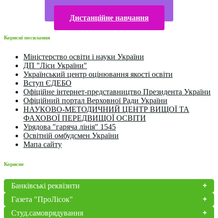
Електронна бібліотека
Конкурси та олімпіади 2024
Дистанційне навчання
Корисні посилання
Міністерство освіти і науки України
ДП "Ліси України"
Український центр оцінювання якості освіти
Вступ ЄДЕБО
Офіційне інтернет-представництво Президента України
Офіційний портал Верховної Ради України
НАУКОВО-МЕТОДИЧНИЙ ЦЕНТР ВИЩОЇ ТА
ФАХОВОЇ ПЕРЕДВИЩОЇ ОСВІТИ
Урядова "гаряча лінія" 1545
Освітній омбудсмен України
Мапа сайту
Корисне
Банківські реквізити
Газета "ПроЛісок"
Студ.самоврядування