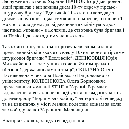
Заслужений лісівник України ІВАНЮК Ігор Дмитрович,
який привітав з визначним днем 10-ту окрему гірсько-
штурмову бригаду “Едельвейс” і колектив коледжу з
днями заснування, адже символічно напевне, що тепер 1
жовтня стало днем для відзначення як мінімум в двох
частинах України – в Коломиї, де створена була бригада і
на Поліссі, де знаходиться наш коледж.
Також до присутніх в залі прозвучали слова вітання
представників військового складу 10-тої окремої гірсько-
штурмової бригади ” Едельвейс”, ДЕНИСОВЦЯ Юрія
Миколайович — заступника голови Житомирської
обласної державної адміністрації, СКИДАНА Олега
Васильовича – ректора Поліського Національного
університету, КОЛЕСНІКОВА Олега Борисовича –
представника компанії STIHL в Україні. В рамках
відзначення дня захисників відбулося покладання квітів
до меморіалу “Борцям за свободу” на території коледжу
та на цвинтарях у місті Малині полеглим воїнам за волю
та свободу нашої України та Малинщини.
Вікторія Сахнюк, завідувач відділення