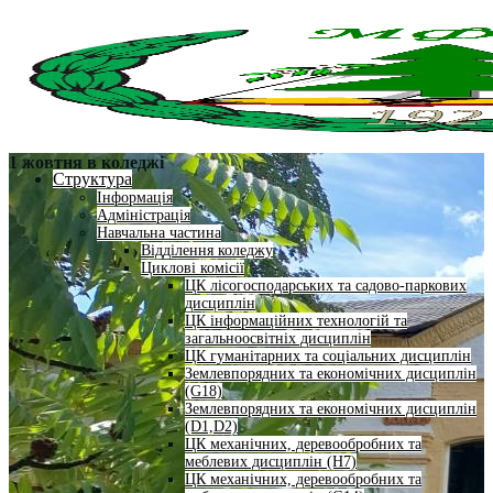
1 жовтня в коледжі
Структура
Інформація
Адміністрація
Навчальна частина
Відділення коледжу
Циклові комісії
ЦК лісогосподарських та садово-паркових
дисциплін
ЦК інформаційних технологій та
загальноосвітніх дисциплін
ЦК гуманітарних та соціальних дисциплін
Землевпорядних та економічних дисциплін
(G18)
Землевпорядних та економічних дисциплін
(D1,D2)
ЦК механічних, деревообробних та
меблевих дисциплін (H7)
ЦК механічних, деревообробних та