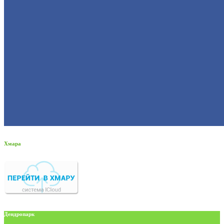
Хмара
Дендропарк