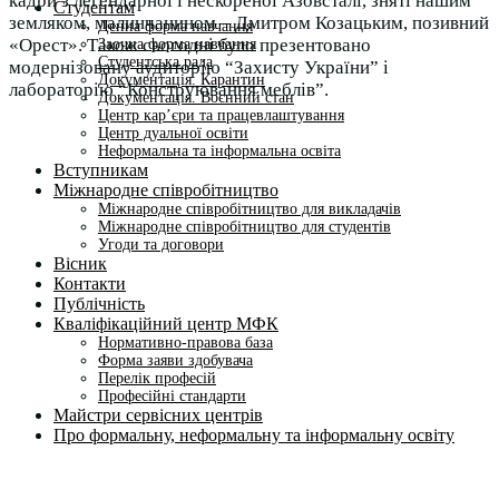
кадри з легендарної і нескореної Азовсталі, зняті нашим
Студентам
земляком, малинчанином – Дмитром Козацьким, позивний
Денна форма навчання
«Орест». Також сьогодні було презентовано
Заочна форма навчання
Студентська рада
модернізовану аудиторію “Захисту України” і
Документація. Карантин
лабораторію “Конструювання меблів”.
Документація. Воєнний стан
Центр кар’єри та працевлаштування
Центр дуальної освіти
Неформальна та інформальна освіта
Вступникам
Міжнародне співробітництво
Міжнародне співробітництво для викладачів
Міжнародне співробітництво для студентів
Угоди та договори
Вісник
Контакти
Публічність
Кваліфікаційний центр МФК
Нормативно-правова база
Форма заяви здобувача
Перелік професій
Професійні стандарти
Майстри сервісних центрів
Про формальну, неформальну та інформальну освіту