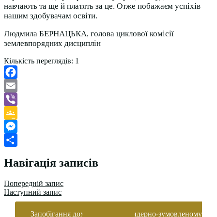
навчають та ще й платять за це. Отже побажаєм успіхів
нашим здобувачам освіти.
Людмила БЕРНАЦЬКА, голова циклової комісії
землевпорядних дисциплін
Кількість переглядів:
1
Facebook
Email
Viber
Google
Classroom
Messenger
Поділитися
Навігація записів
Попередній запис
Наступний запис
Запобігання домашньому та гендерно-зумовленому