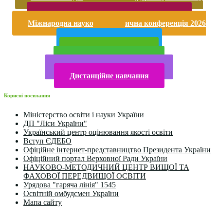
насильству
Безпека життєдіяльності і охорона праці
Міжнародна науково-практична конференція 2026
року
Публічна інформація
Прийом у 2025 році
Електронна бібліотека
Конкурси та олімпіади 2024
Дистанційне навчання
Корисні посилання
Міністерство освіти і науки України
ДП "Ліси України"
Український центр оцінювання якості освіти
Вступ ЄДЕБО
Офіційне інтернет-представництво Президента України
Офіційний портал Верховної Ради України
НАУКОВО-МЕТОДИЧНИЙ ЦЕНТР ВИЩОЇ ТА
ФАХОВОЇ ПЕРЕДВИЩОЇ ОСВІТИ
Урядова "гаряча лінія" 1545
Освітній омбудсмен України
Мапа сайту