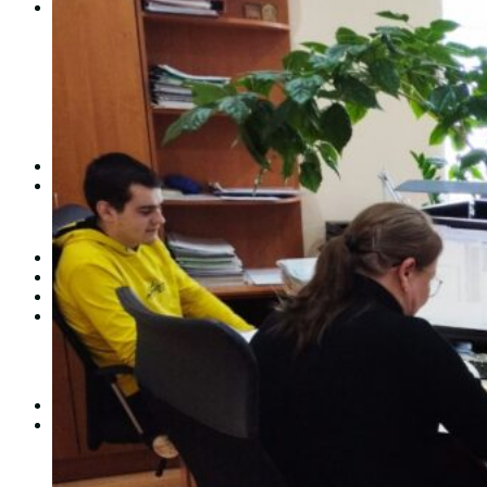
Студентам
Денна форма навчання
Заочна форма навчання
Студентська рада
Документація. Карантин
Документація. Воєнний стан
Центр кар’єри та працевлаштування
Центр дуальної освіти
Неформальна та інформальна освіта
Вступникам
Міжнародне співробітництво
Міжнародне співробітництво для викладачів
Міжнародне співробітництво для студентів
Угоди та договори
Вісник
Контакти
Публічність
Кваліфікаційний центр МФК
Нормативно-правова база
Форма заяви здобувача
Перелік професій
Професійні стандарти
Майстри сервісних центрів
Про формальну, неформальну та інформальну освіту