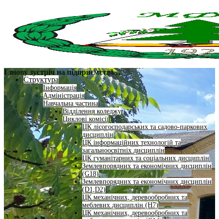
І знову зустріч на підприємстві…
Структура
Інформація
Адміністрація
Навчальна частина
Відділення коледжу
Циклові комісії
ЦК лісогосподарських та садово-паркових
дисциплін
ЦК інформаційних технологій та
загальноосвітніх дисциплін
ЦК гуманітарних та соціальних дисциплін
Землевпорядних та економічних дисциплін
(G18)
Землевпорядних та економічних дисциплін
(D1,D2)
ЦК механічних, деревообробних та
меблевих дисциплін (H7)
ЦК механічних, деревообробних та